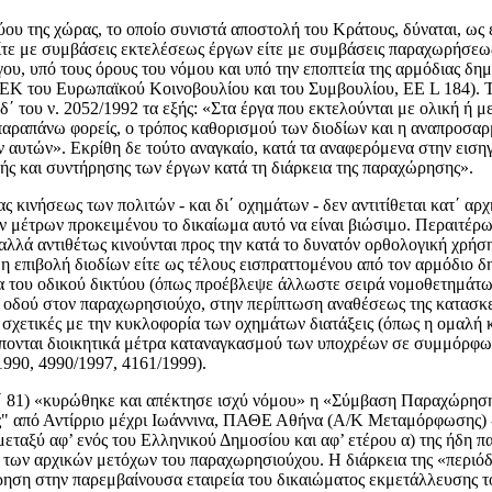
ύου της χώρας, το οποίο συνιστά αποστολή του Κράτους, δύναται, ως ε
ίτε με συμβάσεις εκτελέσεως έργων είτε με συμβάσεις παραχωρήσεω
ου, υπό τους όρους του νόμου και υπό την εποπτεία της αρμόδιας δη
8/ΕΚ του Ευρωπαϊκού Κοινοβουλίου και του Συμβουλίου, ΕΕ L 184). 
΄ του ν. 2052/1992 τα εξής: «Στα έργα που εκτελούνται με ολική ή μ
αραπάνω φορείς, ο τρόπος καθορισμού των διοδίων και η αναπροσαρμ
 αυτών». Εκρίθη δε τούτο αναγκαίο, κατά τα αναφερόμενα στην εισηγητ
ής και συντήρησης των έργων κατά τη διάρκεια της παραχώρησης».
ς κινήσεως των πολιτών - και δι΄ οχημάτων - δεν αντιτίθεται κατ΄ α
 μέτρων προκειμένου το δικαίωμα αυτό να είναι βιώσιμο. Περαιτέρω δ
αλλά αντιθέτως κινούνται προς την κατά το δυνατόν ορθολογική χρήσ
τε η επιβολή διοδίων είτε ως τέλους εισπραττομένου από τον αρμόδιο
 του οδικού δικτύου (όπως προέβλεψε άλλωστε σειρά νομοθετημάτων,
 οδού στον παραχωρησιούχο, στην περίπτωση αναθέσεως της κατασκε
σχετικές με την κυκλοφορία των οχημάτων διατάξεις (όπως η ομαλή κ
έπονται διοικητικά μέτρα καταναγκασμού των υποχρέων σε συμμόρφωση 
990, 4990/1997, 4161/1999).
(Α΄ 81) «κυρώθηκε και απέκτησε ισχύ νόμου» η «Σύμβαση Παραχώρησ
ς" από Αντίρριο μέχρι Ιωάννινα, ΠΑΘΕ Αθήνα (Α/Κ Μεταμόρφωσης)
μεταξύ αφ’ ενός του Ελληνικού Δημοσίου και αφ’ ετέρου α) της ήδη 
β) εκ τρίτου, των αρχικών μετόχων του παραχωρησιούχου. Η διάρκεια της 
ρηση στην παρεμβαίνουσα εταιρεία του δικαιώματος εκμετάλλευσης του