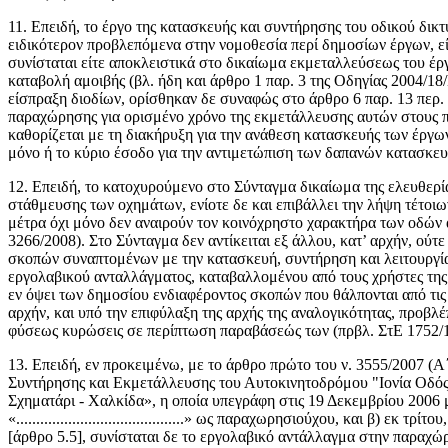
11. Επειδή, το έργο της κατασκευής και συντήρησης του οδικού δικτ
ειδικότερον προβλεπόμενα στην νομοθεσία περί δημοσίων έργων, ε
συνίσταται είτε αποκλειστικά στο δικαίωμα εκμεταλλεύσεως του έργ
καταβολή αμοιβής (βλ. ήδη και άρθρο 1 παρ. 3 της Οδηγίας 2004/1
είσπραξη διοδίων, ορίσθηκαν δε συναφώς στο άρθρο 6 παρ. 13 περ. δ
παραχώρησης για ορισμένο χρόνο της εκμετάλλευσης αυτών στους π
καθορίζεται με τη διακήρυξη για την ανάθεση κατασκευής των έργων
μόνο ή το κύριο έσοδο για την αντιμετώπιση των δαπανών κατασκευ
12. Επειδή, το κατοχυρούμενο στο Σύνταγμα δικαίωμα της ελευθερία
στάθμευσης των οχημάτων, ενίοτε δε και επιβάλλει την λήψη τέτοιων
μέτρα όχι μόνο δεν αναιρούν τον κοινόχρηστο χαρακτήρα των οδών 
3266/2008). Στο Σύνταγμα δεν αντίκειται εξ άλλου, κατ’ αρχήν, ού
σκοπών συναπτομένων με την κατασκευή, συντήρηση και λειτουργία
εργολαβικού ανταλλάγματος, καταβαλλομένου από τους χρήστες της
εν όψει των δημοσίου ενδιαφέροντος σκοπών που θάλπονται από τις 
αρχήν, και υπό την επιφύλαξη της αρχής της αναλογικότητας, προβλ
φύσεως κυρώσεις σε περίπτωση παραβάσεώς των (πρβλ. ΣτΕ 1752/1
13. Επειδή, εν προκειμένω, με το άρθρο πρώτο του ν. 3555/2007 
Συντήρησης και Εκμετάλλευσης του Αυτοκινητοδρόμου "Ιονία Οδό
Σχηματάρι - Χαλκίδα», η οποία υπεγράφη στις 19 Δεκεμβρίου 2006 
«..........................................» ως παραχωρησιούχου, και 
[άρθρο 5.5], συνίσταται δε το εργολαβικό αντάλλαγμα στην παραχώ