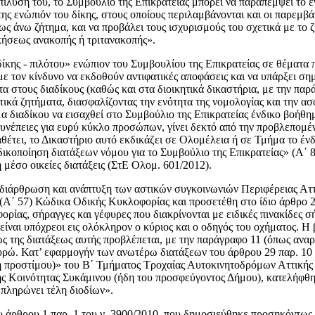
επίλυσή του, το Συμβούλιο της Επικρατείας μπορεί να παραπέμψει το 
ης ενώπιόν του δίκης, στους οποίους περιλαμβάνονται και οι παρεμβά
ο ως άνω ζήτημα, και να προβάλει τους ισχυρισμούς του σχετικά με το
κήσεως ανακοπής ή τριτανακοπής».
«δίκης - πιλότου» ενώπιον του Συμβουλίου της Επικρατείας σε θέματα 
 τον κίνδυνο να εκδοθούν αντιφατικές αποφάσεις και να υπάρξει σημ
τα στους διαδίκους (καθώς και στα διοικητικά δικαστήρια, με την παρ
τικά ζητήματα, διασφαλίζοντας την ενότητα της νομολογίας και την ασ
μα διαδίκου να εισαχθεί στο Συμβούλιο της Επικρατείας ένδικο βοήθη
 συνέπειες για ευρύ κύκλο προσώπων, γίνει δεκτό από την προβλεπομέ
έτει, το Δικαστήριο αυτό εκδικάζει σε Ολομέλεια ή σε Τμήμα το έν
δικοποίηση διατάξεων νόμου για το Συμβούλιο της Επικρατείας» (Α΄ 8)
 μέσο οικείες διατάξεις (ΣτΕ Ολομ. 601/2012).
ναδιάρθρωση και ανάπτυξη των αστικών συγκοινωνιών Περιφέρειας Αττ
 (Α΄ 57) Κώδικα Οδικής Κυκλοφορίας και προσετέθη στο ίδιο άρθρο 
ίας, σήραγγες και γέφυρες που διακρίνονται με ειδικές πινακίδες σ
 είναι υπόχρεοι εις ολόκληρον ο κύριος και ο οδηγός του οχήματος. Η
της διατάξεως αυτής προβλέπεται, με την παράγραφο 11 (όπως αναρι
ευρώ. Κατ’ εφαρμογήν των ανωτέρω διατάξεων του άρθρου 29 παρ. 1
προστίμου)» του Β΄ Τμήματος Τροχαίας Αυτοκινητοδρόμων Αττικής ε
της Κοινότητας Συκάμινου (ήδη του προσφεύγοντος Δήμου), κατελήφθη, 
 πληρώνει τέλη διοδίων».
ου άρθρου 1 παρ. 1 του ν. 3900/2010, που δημοσιεύθηκε προσηκόντως 