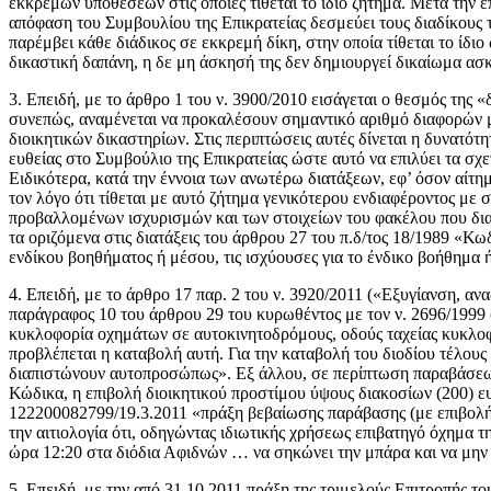
εκκρεμών υποθέσεων στις οποίες τίθεται το ίδιο ζήτημα. Μετά την 
απόφαση του Συμβουλίου της Επικρατείας δεσμεύει τους διαδίκους τ
παρέμβει κάθε διάδικος σε εκκρεμή δίκη, στην οποία τίθεται το ίδι
δικαστική δαπάνη, η δε μη άσκησή της δεν δημιουργεί δικαίωμα ασ
3. Επειδή, με το άρθρο 1 του ν. 3900/2010 εισάγεται ο θεσμός της 
συνεπώς, αναμένεται να προκαλέσουν σημαντικό αριθμό διαφορών με
διοικητικών δικαστηρίων. Στις περιπτώσεις αυτές δίνεται η δυνατότη
ευθείας στο Συμβούλιο της Επικρατείας ώστε αυτό να επιλύει τα σχε
Ειδικότερα, κατά την έννοια των ανωτέρω διατάξεων, εφ’ όσον αίτη
τον λόγο ότι τίθεται με αυτό ζήτημα γενικότερου ενδιαφέροντος με
προβαλλομένων ισχυρισμών και των στοιχείων του φακέλου που διαθ
τα οριζόμενα στις διατάξεις του άρθρου 27 του π.δ/τος 18/1989 «Κω
ενδίκου βοηθήματος ή μέσου, τις ισχύουσες για το ένδικο βοήθημα ή
4. Επειδή, με το άρθρο 17 παρ. 2 του ν. 3920/2011 («Εξυγίανση, α
παράγραφος 10 του άρθρου 29 του κυρωθέντος με τον ν. 2696/1999
κυκλοφορία οχημάτων σε αυτοκινητοδρόμους, οδούς ταχείας κυκλοφορ
προβλέπεται η καταβολή αυτή. Για την καταβολή του διοδίου τέλους
διαπιστώνουν αυτοπροσώπως». Εξ άλλου, σε περίπτωση παραβάσεως 
Κώδικα, η επιβολή διοικητικού προστίμου ύψους διακοσίων (200) 
122200082799/19.3.2011 «πράξη βεβαίωσης παράβασης (με επιβολή 
την αιτιολογία ότι, οδηγώντας ιδιωτικής χρήσεως επιβατηγό όχημα 
ώρα 12:20 στα διόδια Αφιδνών … να σηκώνει την μπάρα και να μην
5. Επειδή, με την από 31.10.2011 πράξη της τριμελούς Επιτροπής τ