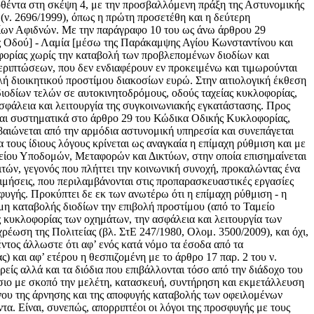
φερθέντα στη σκέψη 4, με την προσβαλλόμενη πράξη της Αστυνομικής
ν. 2696/1999), όπως η πρώτη προσετέθη και η δεύτερη
οδίων Αφιδνών. Με την παράγραφο 10 του ως άνω άρθρου 29
 Οδού] - Λαμία [μέσω της Παράκαμψης Αγίου Κωνσταντίνου και
ορίας χωρίς την καταβολή των προβλεπομένων διοδίων και
 περιπτώσεων, που δεν ενδιαφέρουν εν προκειμένω και τιμωρούνται
ολή διοικητικού προστίμου διακοσίων ευρώ. Στην αιτιολογική έκθεση
ιοδίων τελών σε αυτοκινητοδρόμους, οδούς ταχείας κυκλοφορίας,
σφάλεια και λειτουργία της συγκοινωνιακής εγκατάστασης. Προς
ται συστηματικά στο άρθρο 29 του Κώδικα Οδικής Κυκλοφορίας,
βαιώνεται από την αρμόδια αστυνομική υπηρεσία και συνεπάγεται
 τους ίδιους λόγους κρίνεται ως αναγκαία η επίμαχη ρύθμιση και με
είου Υποδομών, Μεταφορών και Δικτύων, στην οποία επισημαίνεται
τών, γεγονός που πλήττει την κοινωνική συνοχή, προκαλώντας ένα
τιμήσεις, που περιλαμβάνονται στις προπαρασκευαστικές εργασίες
φυγής. Προκύπτει δε εκ των ανωτέρω ότι η επίμαχη ρύθμιση - η
 μη καταβολής διοδίων την επιβολή προστίμου (από το Ταμείο
 κυκλοφορίας των οχημάτων, την ασφάλεια και λειτουργία των
έωση της Πολιτείας (βλ. ΣτΕ 247/1980, Ολομ. 3500/2009), και όχι,
ος άλλωστε ότι αφ’ ενός κατά νόμο τα έσοδα από τα
 και αφ’ ετέρου η θεσπιζομένη με το άρθρο 17 παρ. 2 του ν.
ρείς αλλά και τα διόδια που επιβάλλονται τόσο από την διάδοχο του
το Δημόσιο με σκοπό την μελέτη, κατασκευή, συντήρηση και εκμετάλλευση
νου της άρνησης και της αποφυγής καταβολής των οφειλομένων
τα. Είναι, συνεπώς, απορριπτέοι οι λόγοι της προσφυγής με τους