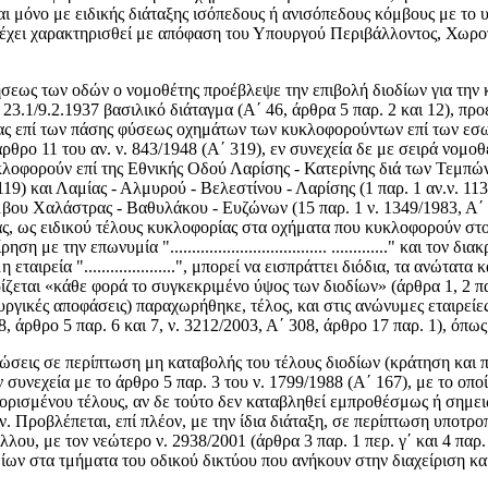
αι μόνο με ειδικής διάταξης ισόπεδους ή ανισόπεδους κόμβους με το 
 έχει χαρακτηρισθεί με απόφαση του Υπουργού Περιβάλλοντος, Χωροτ
ήσεως των οδών ο νομοθέτης προέβλεψε την επιβολή διοδίων για την κ
 23.1/9.2.1937 βασιλικό διάταγμα (Α΄ 46, άρθρα 5 παρ. 2 και 12), π
ας επί των πάσης φύσεως οχημάτων των κυκλοφορούντων επί των εσ
ρθρο 11 του αν. ν. 843/1948 (Α΄ 319), εν συνεχεία δε με σειρά νομ
λοφορούν επί της Εθνικής Οδού Λαρίσης - Κατερίνης διά των Τεμπών 
119) και Λαμίας - Αλμυρού - Βελεστίνου - Λαρίσης (1 παρ. 1 αν.ν. 1
μβου Χαλάστρας - Βαθυλάκου - Ευζώνων (15 παρ. 1 ν. 1349/1983, Α΄ 5
ς, ως ειδικού τέλους κυκλοφορίας στα οχήματα που κυκλοφορούν στο
 την επωνυμία ".................................... ............." και τον
ιρεία ".....................", μπορεί να εισπράττει διόδια, τα ανώτα
εται «κάθε φορά το συγκεκριμένο ύψος των διοδίων» (άρθρα 1, 2 παρ. 
υργικές αποφάσεις) παραχωρήθηκε, τέλος, και στις ανώνυμες εταιρείε
θρο 5 παρ. 6 και 7, ν. 3212/2003, Α΄ 308, άρθρο 17 παρ. 1), όπως η αν
υρώσεις σε περίπτωση μη καταβολής του τέλους διοδίων (κράτηση και 
 συνεχεία με το άρθρο 5 παρ. 3 του ν. 1799/1988 (Α΄ 167), με το οπο
ορισμένου τέλους, αν δε τούτο δεν καταβληθεί εμπροθέσμως ή σημειω
. Προβλέπεται, επί πλέον, με την ίδια διάταξη, σε περίπτωση υποτρο
υ, με τον νεώτερο ν. 2938/2001 (άρθρα 3 παρ. 1 περ. γ΄ και 4 παρ. 2)
ων στα τμήματα του οδικού δικτύου που ανήκουν στην διαχείριση και