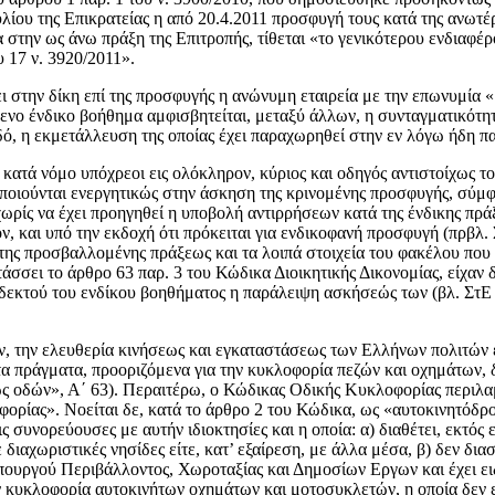
λίου της Επικρατείας η από 20.4.2011 προσφυγή τους κατά της ανωτ
στην ως άνω πράξη της Επιτροπής, τίθεται «το γενικότερου ενδιαφέρο
 17 ν. 3920/2011».
την δίκη επί της προσφυγής η ανώνυμη εταιρεία με την επωνυμία «......
όμενο ένδικο βοήθημα αμφισβητείται, μεταξύ άλλων, η συνταγματικότη
ό, η εκμετάλλευση της οποίας έχει παραχωρηθεί στην εν λόγω ήδη πα
......), ως κατά νόμο υπόχρεοι εις ολόκληρον, κύριος και οδηγός αντιστοί
οιούνται ενεργητικώς στην άσκηση της κρινομένης προσφυγής, σύμφω
ρίς να έχει προηγηθεί η υποβολή αντιρρήσεων κατά της ένδικης πράξ
, και υπό την εκδοχή ότι πρόκειται για ενδικοφανή προσφυγή (πρβλ. 
ης προσβαλλομένης πράξεως και τα λοιπά στοιχεία του φακέλου που 
τάσσει το άρθρο 63 παρ. 3 του Κώδικα Διοικητικής Δικονομίας, είχα
αδεκτού του ενδίκου βοηθήματος η παράλειψη ασκήσεώς των (βλ. ΣτΕ 1
, την ελευθερία κινήσεως και εγκαταστάσεως των Ελλήνων πολιτών εν
πράγματα, προοριζόμενα για την κυκλοφορία πεζών και οχημάτων, δια
ως οδών», Α΄ 63). Περαιτέρω, ο Κώδικας Οδικής Κυκλοφορίας περιλαμβ
ορίας». Νοείται δε, κατά το άρθρο 2 του Κώδικα, ως «αυτοκινητόδρο
ς συνορεύουσες με αυτήν ιδιοκτησίες και η οποία: α) διαθέτει, εκτό
ε διαχωριστικές νησίδες είτε, κατ’ εξαίρεση, με άλλα μέσα, β) δεν δ
πουργού Περιβάλλοντος, Χωροταξίας και Δημοσίων Εργων και έχει ει
ην κυκλοφορία αυτοκινήτων οχημάτων και μοτοσυκλετών, η οποία δεν 