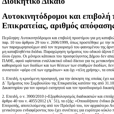
Διοικητικό Δίκαιο
Αυτοκινητόδρομοι και επιβολή 
Επικρατείας, αριθμός απόφασης
Περίληψη: Αυτοκινητόδρομοι και επιβολή προστίμου για μη καταβολή
παρ. 10 του άρθρου 29 του ν. 2696/1999, όπως προστέθηκε με την
των παραχωρησιούχων από τον περιορισμό του φαινομένου της άρνησ
μη καταβληθέντα διόδια. Παραχώρηση τμήματος του οδικού άξονα ΠΑΘ
όλου έργου. Οι μόνιμοι κάτοικοι του προσφεύγοντος Δήμου δεν απα
ΠΑΘΕ, αφού υφίσταται εναλλακτικό οδικό δίκτυο για τις μετακινήσε
καθορισμού των διοδίων και των θέσεων των σταθμών διοδίων, δεν 
συνιστούν «φόρο επί των οχημάτων» και όχι «τέλη χρήσης», τα οποία
1. Επειδή, η κρινόμενη προσφυγή, για την άσκηση της οποίας έχει 
Δ΄ Τμήματος του Συμβουλίου της Επικρατείας κατόπιν της από 31.10
Δικαστηρίου για τον ορισμό εισηγητού και τον προσδιορισμό δικασ
2. Επειδή, ο ν. 3900/2010 («Εξορθολογισμός διαδικασιών και επιτάχυ
άρθρο 40 του ν. 4055/2012 (Α΄ 51), τα εξής: «Οποιοδήποτε ένδικο 
Επιτροπής, αποτελούμενης από τον Πρόεδρό του, τον αρχαιότερο Αν
γενικότερου ενδιαφέροντος που έχει συνέπειες για ευρύτερο κύκλ