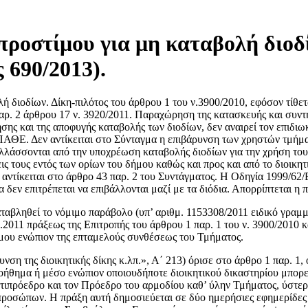
προστίμου για μη καταβολή διοδ
 690/2013).
 διοδίων. Δίκη-πιλότος του άρθρου 1 του ν.3900/2010, εφόσον τίθετ
 παρ. 2 άρθρου 17 ν. 3920/2011. Παραχώρηση της κατασκευής και συ
ης και της αποφυγής καταβολής των διοδίων, δεν αναιρεί τον επιδιω
Ε. Δεν αντίκειται στο Σύνταγμα η επιβάρυνση των χρηστών τμήματος 
λλάσσονται από την υποχρέωση καταβολής διοδίων για την χρήση του, 
ις τους εντός των ορίων του δήμου καθώς και προς και από το διοικη
αντίκειται στο άρθρο 43 παρ. 2 του Συντάγματος. Η Οδηγία 1999/62
 δεν επιτρέπεται να επιβάλλονται μαζί με τα διόδια. Απορρίπτεται η
καταβληθεί το νόμιμο παράβολο (υπ’ αριθμ. 1153308/2011 ειδικό γραμ
.2011 πράξεως της Επιτροπής του άρθρου 1 παρ. 1 του ν. 3900/2010 
ίμου ενώπιον της επταμελούς συνθέσεως του Τμήματος.
νση της διοικητικής δίκης κ.λπ.», Α΄ 213) όρισε στο άρθρο 1 παρ. 1,
βοήθημα ή μέσο ενώπιον οποιουδήποτε διοικητικού δικαστηρίου μπορε
τιπρόεδρο και τον Πρόεδρο του αρμοδίου καθ’ ύλην Τμήματος, ύστερα 
ο προσώπων. Η πράξη αυτή δημοσιεύεται σε δύο ημερήσιες εφημερίδε