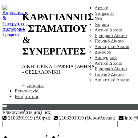
Αρχική
Υπηρεσίες
ΚΑΡΑΓΙΑΝΝΗΣ
Νέα
Νομικά
- ΣΤΑΜΑΤΙΟΥ
Αστικό Δίκαιο
Εμπορικό Δίκαιο
&
Ποινικό Δίκαιο
Διοικητικό Δίκαιο
ΣΥΝΕΡΓΑΤΕΣ
Διάφορα
Δικηγορικά
Αστικό Δίκαιο
ΔΙΚΗΓΟΡΙΚΑ ΓΡΑΦΕΙΑ | ΑΘΗΝΑ
Εμπορικό Δίκαιο
- ΘΕΣΣΑΛΟΝΙΚΗ
Ποινικό Δίκαιο
Διοικητικό Δίκαιο
Διάφορα
Επικοινωνία
Ρωτήστε μας
Επικοινωνήστε μαζί μας
2103301919 (Αθήνα) |
2103301919 (Θεσσαλονίκη) |
info@k