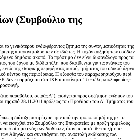
ίων (Συμβούλιο της
αι το γενικότερου ενδιαφέροντος ζήτημα της συνταγματικότητας της
ντήρησης αυτοκινητοδρόμων σε ιδιώτες. Η τυχόν αύξηση των εσόδων
κόμενο δημόσιο σκοπό. Το πρόστιμο δεν είναι δυσανάλογο προς τα
του έργου με διόδια τέλη, που διατίθενται για τις ανάγκες του
εντός της εδαφικής περιφέρειας αυτού, τμήματος του οδικού άξονα
τικό κέντρο της περιφέρειας. Η εξουσία του παραχωρησιούχου περί
/ΕΚ δεν εφαρμόζεται στα ΙΧΕ αυτοκίνητα. Τα «τέλη κυκλοφορίας»
 προσφυγή.
μάτιο παραβόλου, σειράς Α΄), εισάγεται προς συζήτηση ενώπιον του
και της από 28.11.2011 πράξεως του Προέδρου του Δ΄ Τμήματος του
 όπως η διάταξη αυτή ίσχυε πριν από την τροποποίησή της με το
ί να εισαχθεί στο Συμβούλιο της Επικρατείας με πράξη τριμελούς
από αίτημα ενός των διαδίκων, όταν με αυτό τίθεται ζήτημα
ς των Αθηνών και συνεπάγεται την αναστολή εκδίκασης των