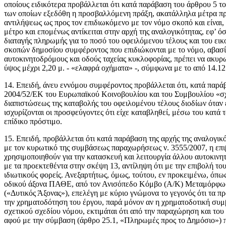
οποίους ειδικότερα προβάλλεται ότι κατά παράβαση του άρθρου 5 το
των οποίων εξεδόθη η προσβαλλόμενη πράξη, ακατάλληλα μέτρα προ
αντιλήψεως ως προς τον επιδιωκόμενο με τον νόμο σκοπό και είναι, 
μέτρο και επομένως αντίκειται στην αρχή της αναλογικότητας, εφ’
διαταγής πληρωμής για το ποσό του οφειλόμενου τέλους και του εικ
σκοπών δημοσίου συμφέροντος που επιδιώκονται με το νόμο, αβασίμ
αυτοκινητοδρόμους και οδούς ταχείας κυκλοφορίας, πρέπει να ακυρ
ύψος μέχρι 2,20 μ. - «ελαφρά οχήματα» -, σύμφωνα με το από 14.12
14. Επειδή, άνευ εννόμου συμφέροντος προβάλλεται ότι, κατά παρά
2004/52/ΕΚ του Ευρωπαϊκού Κοινοβουλίου και του Συμβουλίου «σχε
διαπιστώσεως της καταβολής του οφειλομένου τέλους διοδίων όταν έ
ισχυρίζονται οι προσφεύγοντες ότι είχε καταβληθεί, μέσω του κατά
επίδικο πρόστιμο.
15. Επειδή, προβάλλεται ότι κατά παράβαση της αρχής της αναλογι
με τον κυρωτικό της συμβάσεως παραχωρήσεως ν. 3555/2007, η επι
χρησιμοποιηθούν για την κατασκευή και λειτουργία άλλου αυτοκινητοδ
με τα προεκτεθέντα στην σκέψη 13, αντίληψη ότι με την επιβολή τ
ιδιωτικούς φορείς. Ανεξαρτήτως, όμως, τούτου, εν προκειμένω, όπ
οδικού άξονα ΠΑΘΕ, από τον Ανισόπεδο Κόμβο (Α/Κ) Μεταμόρφωσης 
(«Δυτικός Άξονας»), επελέγη με κύριο γνώμονα το γεγονός ότι τα 
την χρηματοδότηση του έργου, παρά μόνον αν η χρηματοδοτική συμ
σχετικού σχεδίου νόμου, εκτιμάται ότι από την παραχώρηση και το
αφού με την σύμβαση (άρθρο 25.1, «Πληρωμές προς το Δημόσιο») 