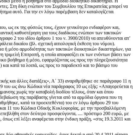
ένδικο μέσο ή βοήθημα στο αρμόδιο διοικητικό δικαστήριο. Η
ντες. Στη δίκη ενώπιον του Συμβουλίου της Επικρατείας μπορεί να
 ζήτημα αυτό. Για την εν λόγω παρέμβαση δεν καταλογίζεται
που, ως εκ της φύσεώς τους, έχουν γενικότερο ενδιαφέρον και,
αντική καθυστέρηση για τους διαδίκους ενώπιον των τακτικών
άγραφο 2 του ιδίου άρθρου 1 του ν. 3900/2010) να απευθύνονται απ’
φάλεια δικαίου (βλ. σχετική αιτιολογική έκθεση του νόμου).
μα ή μέσο αρμοδιότητας των τακτικών διοικητικών δικαστηρίων, για
νη τριμελή Επιτροπή, η οποία αποφασίζει εκ των ενόντων βάσει των
δικο βοήθημα ή μέσο, εφαρμόζοντας ως προς την πληρεξουσιότητα
 και κατά τα λοιπά, ως προς το παραδεκτό και το βάσιμο του
ικής και άλλες διατάξεις», Α΄ 33) αναριθμήθηκε σε παράγραφο 11 η
29 του ως άνω Κώδικα νέα παράγραφος 10 ως εξής: «Απαγορεύεται η
ήμανσης χωρίς την καταβολή διοδίου τέλους, όταν και όπου
 βεβαίωση της παράβασης γίνεται από τα αρμόδια όργανα που τη
θμήθηκε, κατά τα προεκτεθέντα) του εν λόγω άρθρου 29 του
0 και 11 του Κώδικα Οδικής Κυκλοφορίας, με την προσβαλλόμενη
πεβλήθη στον δεύτερο προσφεύγοντα, .... πρόστιμο 200 ευρώ, με
όπως επί λέξει αναφέρεται στην ένδικη πράξη, «στις 19.3.2011 και
σε δύο αθηναϊκές εφημερίδες, έγινε δεκτή η από 20.4.2011 αίτηση