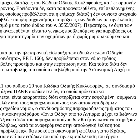
επίμαχες διατάξεις του Κώδικα Οδικής Κυκλοφορίας, κατ’ εφαρμογήν
οντος. Ερείδονται δε, κατά τα προαναφερθέντα, επί πεπλανημένης
υς οποίους προβάλλεται ότι η επίμαχη διάταξη δεν συνιστά αναγκαίο
οβλέπεται ήδη μηχανισμός εισπράξεως των διοδίων με την έκδοση
σμό με το τρίτο άρθρο του ν. 3555/2007). Περαιτέρω, εν όψει των
η αναφερθέντα, είναι το γενικώς προβλεπόμενο για παραβάσεις σε
 για την κατηγορία των οχημάτων με ή χωρίς ρυμουλκούμενο και
τικά με την ηλεκτρονική είσπραξη των οδικών τελών (Οδηγία
ινότητα», ΕΕ L 166), δεν προβλέπεται στον νόμο τρόπος
βολής προστίμου και στην περίπτωση αυτή. Και τούτο διότι δεν
ς μη καταβολής του οποίου επεβλήθη από την Αστυνομική Αρχή το
αι 11 του άρθρου 29 του Κώδικα Οδικής Κυκλοφορίας, σε συνδυασμό
 άξονα ΠΑΘΕ διοδίων τελών, τα οποία πρόκειται να
λλεται, είναι απορριπτέος διότι στηρίζεται στην εσφαλμένη, σύμφωνα
ν τελών από τους παραχωρησιούχους των αυτοκινητοδρόμων
εως σχεδίου νόμου, ο συνδυασμός της παραχωρήσεως τμήματος του
υτοκινητοδρόμου «Ιονία Οδός» από το Αντίρριο μέχρι τα Ιωάννινα
 Αξονα έσοδα του παραχωρησιούχου δεν θα ήταν ικανά να στηρίξουν
λλήλως, κατά τα αναφερόμενα στην αιτιολογική έκθεση του
 προβλέψεις», θα προκύψει οικονομική ωφέλεια για το Κράτος,
τών επί των εσόδων του από την εκμετάλλευση του έργου