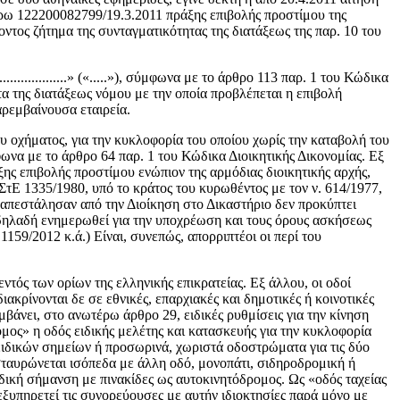
έρω 122200082799/19.3.2011 πράξης επιβολής προστίμου της
ντος ζήτημα της συνταγματικότητας της διατάξεως της παρ. 10 του
.............» («.....»), σύμφωνα με το άρθρο 113 παρ. 1 του Κώδικα
τα της διατάξεως νόμου με την οποία προβλέπεται η επιβολή
ρεμβαίνουσα εταιρεία.
χως του οχήματος, για την κυκλοφορία του οποίου χωρίς την καταβολή του
να με το άρθρο 64 παρ. 1 του Κώδικα Διοικητικής Δικονομίας. Εξ
ης επιβολής προστίμου ενώπιον της αρμόδιας διοικητικής αρχής,
ΣτΕ 1335/1980, υπό το κράτος του κυρωθέντος με τον ν. 614/1977,
απεστάλησαν από την Διοίκηση στο Δικαστήριο δεν προκύπτει
ν δηλαδή ενημερωθεί για την υποχρέωση και τους όρους ασκήσεως
159/2012 κ.ά.) Είναι, συνεπώς, απορριπτέοι οι περί του
τός των ορίων της ελληνικής επικρατείας. Εξ άλλου, οι οδοί
κρίνονται δε σε εθνικές, επαρχιακές και δημοτικές ή κοινοτικές
άνει, στο ανωτέρω άρθρο 29, ειδικές ρυθμίσεις για την κίνηση
μος» η οδός ειδικής μελέτης και κατασκευής για την κυκλοφορία
ς ειδικών σημείων ή προσωρινά, χωριστά οδοστρώματα για τις δύο
ιασταυρώνεται ισόπεδα με άλλη οδό, μονοπάτι, σιδηροδρομική ή
δική σήμανση με πινακίδες ως αυτοκινητόδρομος. Ως «οδός ταχείας
εξυπηρετεί τις συνορεύουσες με αυτήν ιδιοκτησίες παρά μόνο με