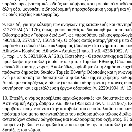
παράπλευρες βοηθητικές οδούς και κόμβους και η οποία: α) συνδέετ
άλλη οδό, μονοπάτι, σιδηροδρομική ή τροχιοδρομική γραμμή και γ)
ως οδός ταχείας κυκλοφορίας.
9. Επειδή, για την κάλυψη των αναγκών της κατασκευής και συντηρ
3127/1924 (Α΄ 176), όπως τροποποιηθείς κωδικοποιήθηκε με το από
Οδοστρωμάτων "φόρου διοδίων", ως «προσθέτου ειδικής φορολογί
490/1930, 257/1947, 156/1949). Ο φόρος αυτός καταργήθηκε με το ά
«πρόσθετο ειδικό τέλος κυκλοφορίας (διόδια)» στα οχήματα που κυκ
Αθηνών - Κορίνθου, Αθηνών - Λαμίας (1 παρ. 1 ν.δ. 4236/1962, Α΄ 
(1 παρ. 1 ν.δ. 393/1969, Α΄ 281), Κατερίνης - Θεσσαλονίκης και Κό
προέβλεψε την επιβολή διοδίων υπέρ του Ταμείου Εθνικής Οδοποιία
εθνικό δίκτυο της χώρας. Ακολούθως, ορίσθηκε ότι η δημόσια επιχείρηση με
πρόσωπο δημοσίου δικαίου Ταμείο Εθνικής Οδοποιίας και η ανώνυμη ετα
ενώ με απόφαση του διοικητικού συμβουλίου της επιχείρησης καθορίζ
Δικαίωμα εισπράξεως διοδίων (τα οποία καθορίζονται με κοινές υπο
συντήρηση και εκμετάλλευση έργων οδοποιίας (ν. 2229/1994, Α΄ 138, άρ
10. Επειδή, ο νόμος προέβλεπε αρχικώς ποινικές και διοικητικές κ
Αστυνομική Αρχή, άρθρα 2 ν.δ. 3905/1958 και 3 αν. ν. 113/1967). Εν
παραβάτες υποχρεούνται στην καταβολή του εικοσαπλασίου του καθ
πρόστιμο ίσο με το πενηνταπλάσιο του καθορισμένου τέλους διοδίων
αντιστοίχων αδειών οδηγήσεως και κυκλοφορίας του οχήματος. Εξ άλλο
μπορεί να βεβαιώνει παραβάσεις που αφορούν την μη καταβολή διοδί
διατάξεις του νόμου.