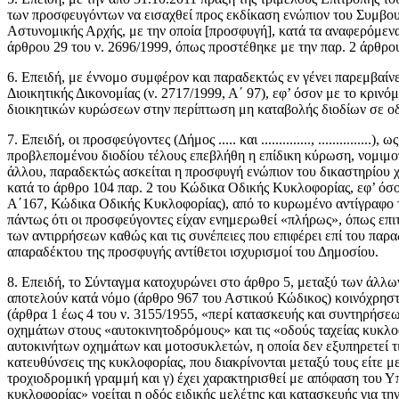
των προσφευγόντων να εισαχθεί προς εκδίκαση ενώπιον του Συμβου
Αστυνομικής Αρχής, με την οποία [προσφυγή], κατά τα αναφερόμενα 
άρθρου 29 του ν. 2696/1999, όπως προστέθηκε με την παρ. 2 άρθρου
6. Επειδή, με έννομο συμφέρον και παραδεκτώς εν γένει παρεμβαίνει σ
Διοικητικής Δικονομίας (ν. 2717/1999, Α΄ 97), εφ’ όσον με το κριν
διοικητικών κυρώσεων στην περίπτωση μη καταβολής διοδίων σε οδ
7. Επειδή, οι προσφεύγοντες (Δήμος ..... και .............., .........
προβλεπομένου διοδίου τέλους επεβλήθη η επίδικη κύρωση, νομιμοπ
άλλου, παραδεκτώς ασκείται η προσφυγή ενώπιον του δικαστηρίου χω
κατά το άρθρο 104 παρ. 2 του Κώδικα Οδικής Κυκλοφορίας, εφ’ όσον
Α΄167, Κώδικα Οδικής Κυκλοφορίας), από το κυρωμένο αντίγραφο τ
πάντως ότι οι προσφεύγοντες είχαν ενημερωθεί «πλήρως», όπως επι
των αντιρρήσεων καθώς και τις συνέπειες που επιφέρει επί του παρ
απαραδέκτου της προσφυγής αντίθετοι ισχυρισμοί του Δημοσίου.
8. Επειδή, το Σύνταγμα κατοχυρώνει στο άρθρο 5, μεταξύ των άλλων
αποτελούν κατά νόμο (άρθρο 967 του Αστικού Κώδικος) κοινόχρηστα 
(άρθρα 1 έως 4 του ν. 3155/1955, «περί κατασκευής και συντηρήσε
οχημάτων στους «αυτοκινητοδρόμους» και τις «οδούς ταχείας κυκλοφ
αυτοκινήτων οχημάτων και μοτοσυκλετών, η οποία δεν εξυπηρετεί τι
κατευθύνσεις της κυκλοφορίας, που διακρίνονται μεταξύ τους είτε μ
τροχιοδρομική γραμμή και γ) έχει χαρακτηρισθεί με απόφαση του Υ
κυκλοφορίας» νοείται η οδός ειδικής μελέτης και κατασκευής για τ