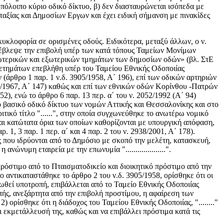
υπόλοιπο κύριο οδικό δίκτυο, β) δεν διασταυρώνεται ισόπεδα με
αξίας και Δημοσίων Εργων και έχει ειδική σήμανση με πινακίδες
υκλοφορία σε ορισμένες οδούς. Ειδικότερα, μεταξύ άλλων, ο ν.
ροέβλεψε την επιβολή υπέρ των κατά τόπους Ταμείων Μονίμων
ωτερικών και εξωτερικών τμημάτων των δημοσίων οδών» (βλ. ΣτΕ
οθετημάτων επεβλήθη υπέρ του Ταμείου Εθνικής Οδοποιίας
(άρθρο 1 παρ. 1 ν.δ. 3905/1958, Α΄ 196), επί των οδικών αρτηριών
13/1967, Α΄ 147) καθώς και επί των εθνικών οδών Κορίνθου -Πατρών
2), ενώ το άρθρο 6 παρ. 13 περ. α΄ του ν. 2052/1992 (Α΄ 94)
 βασικό οδικό δίκτυο των νομών Αττικής και Θεσσαλονίκης και στο
 διακριτικό τίτλο "......", στην οποία συγχωνεύθηκε το ανωτέρω νομικό
τα και κατώτατα όρια των οποίων καθορίζονται με υπουργική απόφαση,
1, 3 παρ. 1 περ. α΄ και 4 παρ. 2 του ν. 2938/2001, Α΄ 178).
ς που ιδρύονται από το Δημόσιο με σκοπό την μελέτη, κατασκευή,
ώνυμη εταιρεία με την επωνυμία "....................".
πρόστιμο από το Πταισματοδικείο και διοικητικό πρόστιμο από την
ίο αντικαταστάθηκε το άρθρο 2 του ν.δ. 3905/1958, ορίσθηκε ότι οι
θεί υποτροπή, επιβάλλεται από το Ταμείο Εθνικής Οδοποιίας
πής, ανεξάρτητα από την επιβολή προστίμου, η αφαίρεση των
 ορίσθηκε ότι η διάδοχος του Ταμείου Εθνικής Οδοποιίας, "........"
 εκμετάλλευσή της, καθώς και να επιβάλλει πρόστιμα κατά τις