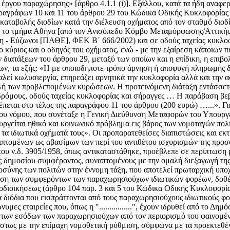
ου έργου παραχώρησης» [άρθρο 4.1.1 (i)]. Εξάλλου, κατά τα ήδη ανα
αγράφων 10 και 11 του άρθρου 29 του Κώδικα Οδικής Κυκλοφορίας (
η καταβολής διοδίων κατά την διέλευση οχήματος από τον σταθμό δι
ς το τμήμα Αθήνα [από τον Ανισόπεδο Κόμβο Μεταμόρφωσης/Αττικής
 - Εύζωνοι [ΠΑΘΕ], ΦΕΚ Β΄ 666/2002) και σε οδούς ταχείας κυκλοφ
 ο κύριος και ο οδηγός του οχήματος, ενώ - με την εξαίρεση κάποιων
ν διατάξεων του άρθρου 29, μεταξύ των οποίων και η επίδικη, η επιβ
ων, τα εξής: «Η με οποιοδήποτε τρόπο άρνηση ή αποφυγή πληρωμής δ
εί κωλυσιεργία, επηρεάζει αρνητικά την κυκλοφορία αλλά και την α
ειλή των προβλεπομένων κυρώσεων. Η προτεινόμενη διάταξη εντάσσε
οδρόμους, οδούς ταχείας κυκλοφορίας και σήραγγες … Η παράβαση βε
πεται στο τέλος της παραγράφου 11 του άρθρου (200 ευρώ) …...». Για
ίου νόμου, που συνέταξε η Γενική Διεύθυνση Μεταφορών του Υπουργ
ργείται ηθικό και κοινωνικό πρόβλημα εις βάρος των νομοταγών πολι
 τα ιδιωτικά οχήματά τους». Οι προπαρατεθείσες διαπιστώσεις και εκ
ριπτομένων ως αβασίμων των περί του αντιθέτου ισχυρισμών της προσ
 2 του ν.δ. 3905/1958, όπως αντικαταστάθηκε, προέβλεπε σε περίπτωση
ς δημοσίου συμφέροντος, συναπτομένους με την ομαλή διεξαγωγή της
ύνης των πολιτών στην έννομη τάξη, που αποτελεί πρωταρχική υποχρ
ση των συμφερόντων των παραχωρησιούχων ιδιωτικών φορέων, δοθέντ
οδιοικήσεως (άρθρο 104 παρ. 3 και 5 του Κώδικα Οδικής Κυκλοφορίας)
α διόδια που εισπράττονται από τους παραχωρησιούχους ιδιωτικούς φο
ις ανώνυμες εταιρείες που, όπως η "................", έχουν ιδρυθεί από 
η των εσόδων των παραχωρησιούχων από τον περιορισμό του φαινομέ
τίστως με την επίμαχη νομοθετική ρύθμιση, σύμφωνα με τα προεκτεθέν