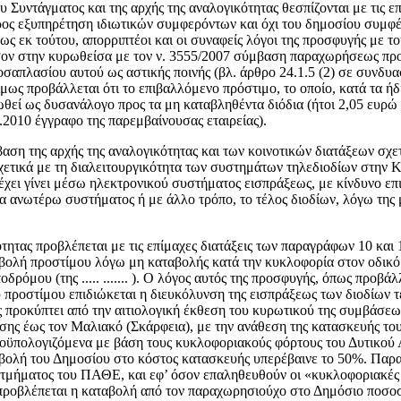
υ Συντάγματος και της αρχής της αναλογικότητας θεσπίζονται με τις 
ς εξυπηρέτηση ιδιωτικών συμφερόντων και όχι του δημοσίου συμφέρ
ως εκ τούτου, απορριπτέοι και οι συναφείς λόγοι της προσφυγής με το
 όσον στην κυρωθείσα με τον ν. 3555/2007 σύμβαση παραχωρήσεως πρ
οσαπλασίου αυτού ως αστικής ποινής (βλ. άρθρο 24.1.5 (2) σε συνδυα
ως προβάλλεται ότι το επιβαλλόμενο πρόστιμο, το οποίο, κατά τα ήδ
ωθεί ως δυσανάλογο προς τα μη καταβληθέντα διόδια (ήτοι 2,05 ευρώ
.2010 έγγραφο της παρεμβαίνουσας εταιρείας).
βαση της αρχής της αναλογικότητας και των κοινοτικών διατάξεων σχε
τικά με τη διαλειτουργικότητα των συστημάτων τηλεδιοδίων στην Κο
χει γίνει μέσω ηλεκτρονικού συστήματος εισπράξεως, με κίνδυνο επι
 τα ανωτέρω συστήματος ή με άλλο τρόπο, το τέλος διοδίων, λόγω τη
κότητας προβλέπεται με τις επίμαχες διατάξεις των παραγράφων 10 κ
βολή προστίμου λόγω μη καταβολής κατά την κυκλοφορία στον οδικό
ρόμου (της ..... ....... ). Ο λόγος αυτός της προσφυγής, όπως προβά
ου προστίμου επιδιώκεται η διευκόλυνση της εισπράξεως των διοδίω
ως προκύπτει από την αιτιολογική έκθεση του κυρωτικού της συμβάσ
έως τον Μαλιακό (Σκάρφεια), με την ανάθεση της κατασκευής του α
προϋπολογιζόμενα με βάση τους κυκλοφοριακούς φόρτους του Δυτικού
βολή του Δημοσίου στο κόστος κατασκευής υπερέβαινε το 50%. Παρα
υ τμήματος του ΠΑΘΕ, και εφ’ όσον επαληθευθούν οι «κυκλοφοριακές
προβλέπεται η καταβολή από τον παραχωρησιούχο στο Δημόσιο ποσοσ