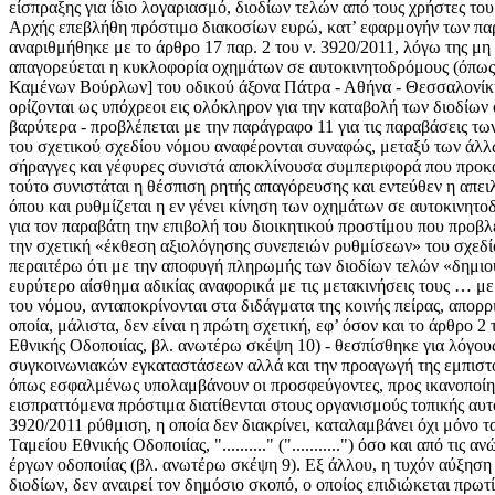
είσπραξης για ίδιο λογαριασμό, διοδίων τελών από τους χρήστες τ
Αρχής επεβλήθη πρόστιμο διακοσίων ευρώ, κατ’ εφαρμογήν των παρ
αναριθμήθηκε με το άρθρο 17 παρ. 2 του ν. 3920/2011, λόγω της μ
απαγορεύεται η κυκλοφορία οχημάτων σε αυτοκινητοδρόμους (όπω
Καμένων Βούρλων] του οδικού άξονα Πάτρα - Αθήνα - Θεσσαλονίκη
ορίζονται ως υπόχρεοι εις ολόκληρον για την καταβολή των διοδίων
βαρύτερα - προβλέπεται με την παράγραφο 11 για τις παραβάσεις τω
του σχετικού σχεδίου νόμου αναφέρονται συναφώς, μεταξύ των άλλ
σήραγγες και γέφυρες συνιστά αποκλίνουσα συμπεριφορά που προκαλ
τούτο συνιστάται η θέσπιση ρητής απαγόρευσης και εντεύθεν η απ
όπου και ρυθμίζεται η εν γένει κίνηση των οχημάτων σε αυτοκινητ
για τον παραβάτη την επιβολή του διοικητικού προστίμου που προβλέ
την σχετική «έκθεση αξιολόγησης συνεπειών ρυθμίσεων» του σχεδ
περαιτέρω ότι με την αποφυγή πληρωμής των διοδίων τελών «δημιου
ευρύτερο αίσθημα αδικίας αναφορικά με τις μετακινήσεις τους … με
του νόμου, ανταποκρίνονται στα διδάγματα της κοινής πείρας, απορ
οποία, μάλιστα, δεν είναι η πρώτη σχετική, εφ’ όσον και το άρθρο
Εθνικής Οδοποιίας, βλ. ανωτέρω σκέψη 10) - θεσπίσθηκε για λόγου
συγκοινωνιακών εγκαταστάσεων αλλά και την προαγωγή της εμπιστοσ
όπως εσφαλμένως υπολαμβάνουν οι προσφεύγοντες, προς ικανοποίη
εισπραττόμενα πρόστιμα διατίθενται στους οργανισμούς τοπικής αυτ
3920/2011 ρύθμιση, η οποία δεν διακρίνει, καταλαμβάνει όχι μόνο τ
Ταμείου Εθνικής Οδοποιίας, ".........." ("...........") όσο και από τ
έργων οδοποιίας (βλ. ανωτέρω σκέψη 9). Εξ άλλου, η τυχόν αύξησ
διοδίων, δεν αναιρεί τον δημόσιο σκοπό, ο οποίος επιδιώκεται πρω