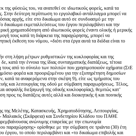
κ της φύσεώς του, να ανατεθεί σε ιδιωτικούς φορείς, κατά τα
ς. Στην δεύτερη περίπτωση το εργολαβικό αντάλλαγμα μπορεί να
μόσιας αρχής, είτε στο δικαίωμα αυτό σε συνδυασμό με την
Το δικαίωμα εκμεταλλεύσεως του έργου περιλαμβάνει και την
ερική χρηματοδότηση από ιδιωτικούς φορείς έναντι ολικής ή μερικής
ογή τους κατά τη διάρκεια της παραχώρησης, μπορεί να
ική έκθεση του νόμου, «διότι στα έργα αυτά τα διόδια είναι το
ρχήν στη λήψη μέτρων ρυθμιστικών της κυκλοφορίας και της
ε, κατά την έννοια της ίδιας συνταγματικής διατάξεως, τέτοια
η τους από το σύνολο των πολιτών που χρησιμοποιούν οχήματα (ΣτΕ
 δημόσιο φορέα και προοριζομένου για την εξυπηρέτηση δημοσίων
 κατά τα αναφερόμενα στην σκέψη 9), είτε ως τμήματος του
υής και λειτουργίας της οδού με σύμβαση παραχωρήσεως. Τέλος,
αι ασφαλής διεξαγωγή της οδικής κυκλοφορίας), θεμιτώς κατ’
προς τις διατάξεις αυτές αλλά και διοικητικής ή και ποινικής
ης της Μελέτης, Κατασκευής, Χρηματοδότησης, Λειτουργίας,
 - Μαλιακός (Σκάρφεια) και Συνδετηρίου Κλάδου του ΠΑΘΕ
παρεμβαίνουσας ανώνυμης εταιρείας με την επωνυμία
«περιόδου παραχώρησης» ορίσθηκε με την σύμβαση σε τριάντα (30) έτη
 έργου, το οποίο περιλαμβάνει και «το δικαίωμα επιβολής και