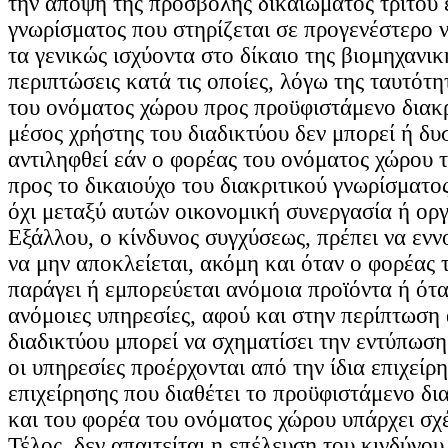
την άποψη της προσβολής δικαιώματος τρίτου ε
γνωρίσματος που στηρίζεται σε προγενέστερο 
τα γενικώς ισχύοντα στο δίκαιο της βιομηχανική
περιπτώσεις κατά τις οποίες, λόγω της ταυτότη
του ονόματος χώρου προς προϋφιστάμενο διακρ
μέσος χρήστης του διαδικτύου δεν μπορεί ή δυ
αντιληφθεί εάν ο φορέας του ονόματος χώρου τ
προς το δικαιούχο του διακριτικού γνωρίσματος
όχι μεταξύ αυτών οικονομική συνεργασία ή ορ
Εξάλλου, ο κίνδυνος συγχύσεως, πρέπει να ενν
να μην αποκλείεται, ακόμη και όταν ο φορέας
παράγει ή εμπορεύεται ανόμοια προϊόντα ή ότ
ανόμοιες υπηρεσίες, αφού και στην περίπτωση 
διαδικτύου μπορεί να σχηματίσει την εντύπωση
οι υπηρεσίες προέρχονται από την ίδια επιχείρη
επιχείρησης που διαθέτει το προϋφιστάμενο δι
και του φορέα του ονόματος χώρου υπάρχει σχ
Τέλος, δεν απαιτείται η επέλευση του κινδύνου