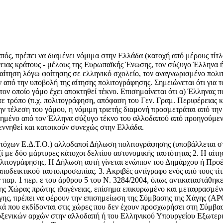
ς, πρέπει να διαμένει νόμιμα στην Ελλάδα (κατοχή από μέρους τίτλο
νειας κράτους - μέλους της Ευρωπαϊκής Ένωσης, τον σύζυγο Έλληνα ή
αίτηση λόγω φοίτησης σε ελληνικό σχολείο, τον αναγνωρισμένο πολι
ν από την υποβολή της αίτησης πολιτογράφησης. Σημειώνεται ότι για 
ν οποίο γάμο έχει αποκτηθεί τέκνο. Επισημαίνεται ότι α) Έλληνας πολ
ε τρόπο (π.χ. πολιτογράφηση, απόφαση του Γεν. Γραμ. Περιφέρειας κ.
ην τέλεση του γάμου, η νόμιμη τριετής διαμονή προσμετράται από την
θετημένο από τον Έλληνα σύζυγο τέκνο του αλλοδαπού από προηγούμεν
γεννηθεί και κατοικούν συνεχώς στην Ελλάδα.
κατόχων Ε.Δ.Τ.Ο.) αλλοδαποί Δήλωση πολιτογράφησης (υποβάλλεται σ
ί με δύο μάρτυρες κάτοχοι δελτίου αστυνομικής ταυτότητας 2. Η αίτ
Πολιτογράφησης. Η Δήλωση αυτή γίνεται ενώπιον του Δημάρχου ή Προ
αποδεικτικού ταυτοπροσωπίας. 3. Ακριβές αντίγραφο ενός από τους τί
ν παρ. 1 περ. ε του άρθρου 5 του Ν. 3284/2004, όπως αντικαταστάθηκε
της Χώρας πρώτης ιθαγένειας, επίσημα επικυρωμένο και μεταφρασμέν
άγης, πρέπει να φέρουν την επισημείωση της Σύμβασης της Χάγης (Α
ά που εκδίδονται στις χώρες που δεν έχουν προσχωρήσει στη Σύμβαση 
ξενικών αρχών στην αλλοδαπή ή του Ελληνικού Υπουργείου Εξωτερικ