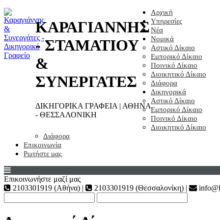
Αρχική
Υπηρεσίες
ΚΑΡΑΓΙΑΝΝΗΣ
Νέα
Νομικά
- ΣΤΑΜΑΤΙΟΥ
Αστικό Δίκαιο
Εμπορικό Δίκαιο
&
Ποινικό Δίκαιο
Διοικητικό Δίκαιο
ΣΥΝΕΡΓΑΤΕΣ
Διάφορα
Δικηγορικά
Αστικό Δίκαιο
ΔΙΚΗΓΟΡΙΚΑ ΓΡΑΦΕΙΑ | ΑΘΗΝΑ
Εμπορικό Δίκαιο
- ΘΕΣΣΑΛΟΝΙΚΗ
Ποινικό Δίκαιο
Διοικητικό Δίκαιο
Διάφορα
Επικοινωνία
Ρωτήστε μας
Επικοινωνήστε μαζί μας
2103301919 (Αθήνα) |
2103301919 (Θεσσαλονίκη) |
info@k