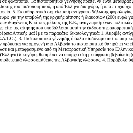
χι σε φωτοτυπία. Τα πιστοποιητικά γέννησης πρέπει να είναι μεταφρ
έκδοσης του πιστοποιητικού, ή από Έλληνα δικηγόρο, ή από πτυχιο
ραφεία. 5. Εκκαθαριστικό σημείωμα ή αντίγραφο δήλωσης φορολογίας
υρώ για την υποβολή της αρχικής αίτησης ή διακοσίων (200) ευρώ για
χων ιθαγένειας Κράτους-μέλους της Ε.Ε., αναγνωρισμένων πολιτικών
ης, είτε της αίτησης που υποβάλλεται μετά την έκδοση της απορριπτ
έρεια Αττικής μαζί με τα παρακάτω δικαιολογητικά: 1. Ακριβές αντί
Ε.Δ.Τ.Ο.). 3. Πιστοποιητικό γέννησης ή άλλο ισοδύναμο πιστοποιητικ
ν πρόκειται για ομογενή από Αλβανία το πιστοποιητικό θα πρέπει να
έδωσε και μεταφρασμένο από τη Μεταφραστική Υπηρεσία του Ελληνικ
 (Έλληνα) δικηγόρο, θα πρέπει να υπάρχει στη μετάφραση βεβαίωση (
 αποδεικτικά γλωσσομάθειας της Αλβανικής γλώσσας. 4. Παράβολο ύψ