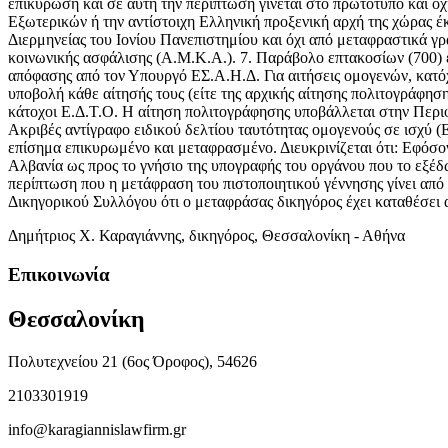
επικύρωση και σε αυτή την περίπτωση γίνεται στο πρωτότυπο και ό
Εξωτερικών ή την αντίστοιχη Ελληνική προξενική αρχή της χώρας 
Διερμηνείας του Ιονίου Πανεπιστημίου και όχι από μεταφραστικά γ
κοινωνικής ασφάλισης (Α.Μ.Κ.Α.). 7. Παράβολο επτακοσίων (700) ε
απόφασης από τον Υπουργό ΕΣ.Α.Η.Δ. Για αιτήσεις ομογενών, κατό
υποβολή κάθε αίτησής τους (είτε της αρχικής αίτησης πολιτογράφησ
κάτοχοι Ε.Δ.Τ.Ο. Η αίτηση πολιτογράφησης υποβάλλεται στην Περιφ
Ακριβές αντίγραφο ειδικού δελτίου ταυτότητας ομογενούς σε ισχύ (
επίσημα επικυρωμένο και μεταφρασμένο. Διευκρινίζεται ότι: Εφόσο
Αλβανία ως προς το γνήσιο της υπογραφής του οργάνου που το εξ
περίπτωση που η μετάφραση του πιστοποιητικού γέννησης γίνει από
Δικηγορικού Συλλόγου ότι ο μεταφράσας δικηγόρος έχει καταθέσει
Δημήτριος Χ. Καραγιάννης, δικηγόρος, Θεσσαλονίκη - Αθήνα
Επικοινωνία
Θεσσαλονίκη
Πολυτεχνείου 21 (6ος Όροφος), 54626
2103301919
info@karagiannislawfirm.gr