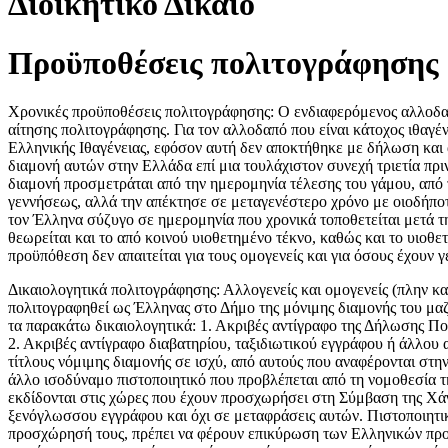
Διοικητικό Δίκαιο
Προϋποθέσεις πολιτογράφησης
Χρονικές προϋποθέσεις πολιτογράφησης: Ο ενδιαφερόμενος αλλοδαπό
αίτησης πολιτογράφησης. Για τον αλλοδαπό που είναι κάτοχος ιθαγέ
Ελληνικής Ιθαγένειας, εφόσον αυτή δεν αποκτήθηκε με δήλωση και 
διαμονή αυτών στην Ελλάδα επί μια τουλάχιστον συνεχή τριετία πρι
διαμονή προσμετράται από την ημερομηνία τέλεσης του γάμου, από το
γεννήσεως, αλλά την απέκτησε σε μεταγενέστερο χρόνο με οιοδήποτ
τον Έλληνα σύζυγο σε ημερομηνία που χρονικά τοποθετείται μετά τ
θεωρείται και το από κοινού υιοθετημένο τέκνο, καθώς και το υιο
προϋπόθεση δεν απαιτείται για τους ομογενείς και για όσους έχουν 
Δικαιολογητικά πολιτογράφησης: Αλλογενείς και ομογενείς (πλην 
πολιτογραφηθεί ως Έλληνας στο Δήμο της μόνιμης διαμονής του μαζ
τα παρακάτω δικαιολογητικά: 1. Ακριβές αντίγραφο της Δήλωσης 
2. Ακριβές αντίγραφο διαβατηρίου, ταξιδιωτικού εγγράφου ή άλλου 
τίτλους νόμιμης διαμονής σε ισχύ, από αυτούς που αναφέρονται στη
άλλο ισοδύναμο πιστοποιητικό που προβλέπεται από τη νομοθεσία 
εκδίδονται στις χώρες που έχουν προσχωρήσει στη Σύμβαση της Χ
ξενόγλωσσου εγγράφου και όχι σε μεταφράσεις αυτών. Πιστοποιητικ
προσχώρησή τους, πρέπει να φέρουν επικύρωση των Ελληνικών προ