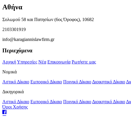
Αθήνα
Σολωμού 58 και Πατησίων (6ος Όροφος), 10682
2103301919
info@karagiannislawfirm.gr
Περιεχόμενα
Αρχική
Υπηρεσίες
Νέα
Επικοινωνία
Ρωτήστε μας
Νομικά
Αστικό Δίκαιο
Εμπορικό Δίκαιο
Ποινικό Δίκαιο
Διοικητικό Δίκαιο
Δι
Δικηγορικά
Αστικό Δίκαιο
Εμπορικό Δίκαιο
Ποινικό Δίκαιο
Διοικητικό Δίκαιο
Δι
Όροι Χρήσης
Φιλοξενία Ιστοσελίδων
από το Hostonio