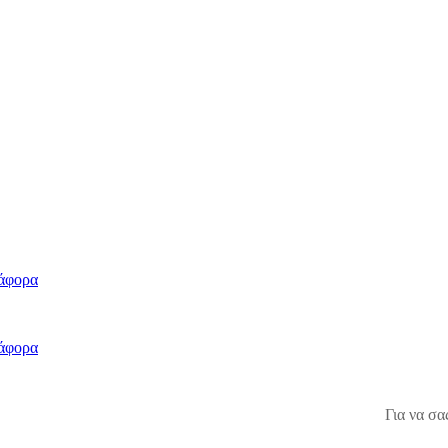
άφορα
άφορα
Για να σα