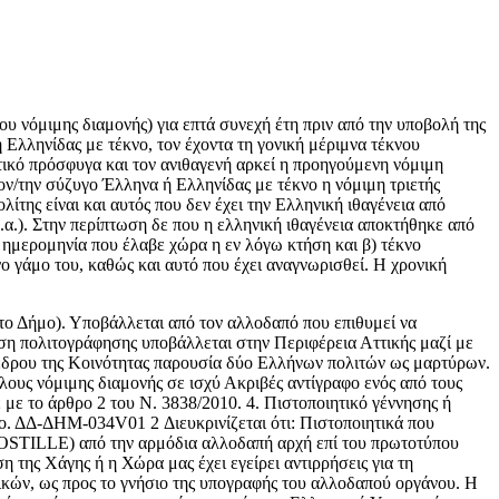
υ νόμιμης διαμονής) για επτά συνεχή έτη πριν από την υποβολή της
 Ελληνίδας με τέκνο, τον έχοντα τη γονική μέριμνα τέκνου
τικό πρόσφυγα και τον ανιθαγενή αρκεί η προηγούμενη νόμιμη
τον/την σύζυγο Έλληνα ή Ελληνίδας με τέκνο η νόμιμη τριετής
ίτης είναι και αυτός που δεν έχει την Ελληνική ιθαγένεια από
α.). Στην περίπτωση δε που η ελληνική ιθαγένεια αποκτήθηκε από
 ημερομηνία που έλαβε χώρα η εν λόγω κτήση και β) τέκνο
ο γάμο του, καθώς και αυτό που έχει αναγνωρισθεί. Η χρονική
το Δήμο). Υποβάλλεται από τον αλλοδαπό που επιθυμεί να
ηση πολιτογράφησης υποβάλλεται στην Περιφέρεια Αττικής μαζί με
έδρου της Κοινότητας παρουσία δύο Ελλήνων πολιτών ως μαρτύρων.
τλους νόμιμης διαμονής σε ισχύ Ακριβές αντίγραφο ενός από τους
 με το άρθρο 2 του Ν. 3838/2010. 4. Πιστοποιητικό γέννησης ή
ο. ΔΔ-ΔΗΜ-034V01 2 Διευκρινίζεται ότι: Πιστοποιητικά που
POSTILLE) από την αρμόδια αλλοδαπή αρχή επί του πρωτοτύπου
της Χάγης ή η Χώρα μας έχει εγείρει αντιρρήσεις για τη
ών, ως προς το γνήσιο της υπογραφής του αλλοδαπού οργάνου. Η