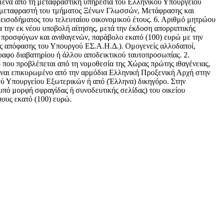
ασμένα από τη μεταφραστική υπηρεσία του Ελληνικού Υπουργείου
ύχο μεταφραστή του τμήματος Ξένων Γλωσσών, Μετάφρασης και
 εισοδήματος του τελευταίου οικονομικού έτους. 6. Αριθμό μητρώου
 την εκ νέου υποβολή αίτησης, μετά την έκδοση απορριπτικής
 προσφύγων και ανιθαγενών, παράβολο εκατό (100) ευρώ με την
ικής απόφασης του Υπουργού ΕΣ.Α.Η.Δ.). Ομογενείς αλλοδαποί,
γραφο διαβατηρίου ή άλλου αποδεικτικού ταυτοπροσωπίας. 2.
ό που προβλέπεται από τη νομοθεσία της Χώρας πρώτης ιθαγένειας,
 είναι επικυρωμένο από την αρμόδια Ελληνική Προξενική Αρχή στην
ού Υπουργείου Εξωτερικών ή από (Έλληνα) δικηγόρο. Στην
υπό μορφή σφραγίδας ή συνοδευτικής σελίδας) του οικείου
ους εκατό (100) ευρώ.