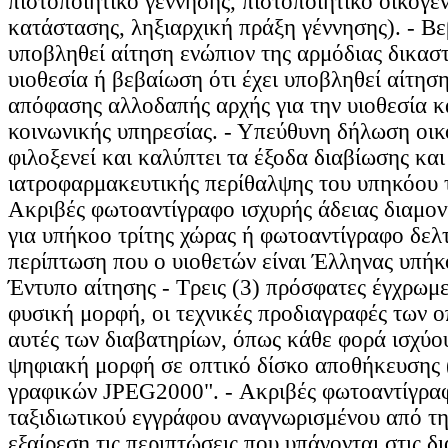
πιστοποιητικό γέννησης, πιστοποιητικό οικογε
κατάστασης, ληξιαρχική πράξη γέννησης). - Βε
υποβληθεί αίτηση ενώπιον της αρμόδιας δικαστ
υιοθεσία ή βεβαίωση ότι έχει υποβληθεί αίτησ
απόφασης αλλοδαπής αρχής για την υιοθεσία κ
κοινωνικής υπηρεσίας. - Υπεύθυνη δήλωση οικο
φιλοξενεί και καλύπτει τα έξοδα διαβίωσης και
ιατροφαρμακευτικής περίθαλψης του υπηκόου τ
Ακριβές φωτοαντίγραφο ισχυρής άδειας διαμον
για υπήκοο τρίτης χώρας ή φωτοαντίγραφο δελτ
περίπτωση που ο υιοθετών είναι Έλληνας υπήκ
Έντυπο αίτησης - Τρεις (3) πρόσφατες έγχρωμ
φυσική μορφή, οι τεχνικές προδιαγραφές των οπ
αυτές των διαβατηρίων, όπως κάθε φορά ισχύο
ψηφιακή μορφή σε οπτικό δίσκο αποθήκευσης
γραφικών JPEG2000". - Ακριβές φωτοαντίγραφ
ταξιδιωτικού εγγράφου αναγνωρισμένου από τη
εξαίρεση τις περιπτώσεις που υπάγονται στις δι