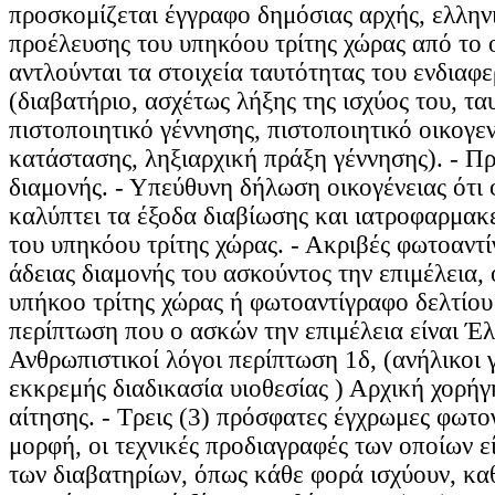
προσκομίζεται έγγραφο δημόσιας αρχής, ελλην
προέλευσης του υπηκόου τρίτης χώρας από το 
αντλούνται τα στοιχεία ταυτότητας του ενδιαφ
(διαβατήριο, ασχέτως λήξης της ισχύος του, τα
πιστοποιητικό γέννησης, πιστοποιητικό οικογε
κατάστασης, ληξιαρχική πράξη γέννησης). - Π
διαμονής. - Υπεύθυνη δήλωση οικογένειας ότι 
καλύπτει τα έξοδα διαβίωσης και ιατροφαρμακ
του υπηκόου τρίτης χώρας. - Ακριβές φωτοαντ
άδειας διαμονής του ασκούντος την επιμέλεια, 
υπήκοο τρίτης χώρας ή φωτοαντίγραφο δελτίου
περίπτωση που ο ασκών την επιμέλεια είναι Έλ
Ανθρωπιστικοί λόγοι περίπτωση 1δ, (ανήλικοι γ
εκκρεμής διαδικασία υιοθεσίας ) Αρχική χορήγ
αίτησης. - Τρεις (3) πρόσφατες έγχρωμες φωτο
μορφή, οι τεχνικές προδιαγραφές των οποίων εί
των διαβατηρίων, όπως κάθε φορά ισχύουν, κα