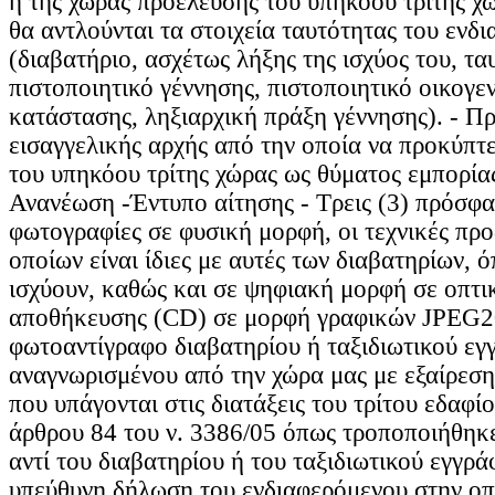
ή της χώρας προέλευσης του υπηκόου τρίτης χ
θα αντλούνται τα στοιχεία ταυτότητας του ενδ
(διαβατήριο, ασχέτως λήξης της ισχύος του, τα
πιστοποιητικό γέννησης, πιστοποιητικό οικογε
κατάστασης, ληξιαρχική πράξη γέννησης). - Π
εισαγγελικής αρχής από την οποία να προκύπτ
του υπηκόου τρίτης χώρας ως θύματος εμπορί
Ανανέωση -Έντυπο αίτησης - Τρεις (3) πρόσφα
φωτογραφίες σε φυσική μορφή, οι τεχνικές πρ
οποίων είναι ίδιες με αυτές των διαβατηρίων,
ισχύουν, καθώς και σε ψηφιακή μορφή σε οπτι
αποθήκευσης (CD) σε μορφή γραφικών JPEG20
φωτοαντίγραφο διαβατηρίου ή ταξιδιωτικού εγ
αναγνωρισμένου από την χώρα μας με εξαίρεση 
που υπάγονται στις διατάξεις του τρίτου εδαφίο
άρθρου 84 του ν. 3386/05 όπως τροποποιήθηκε
αντί του διαβατηρίου ή του ταξιδιωτικού εγγρ
υπεύθυνη δήλωση του ενδιαφερόμενου στην οπ