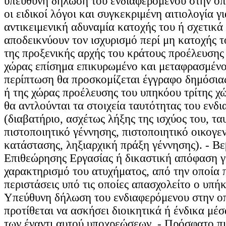
υπεύθυνη δήλωση του ενδιαφερόμενου στην οπ
οι ειδικοί λόγοι και συγκεκριμένη αιτιολογία γ
αντικειμενική αδυναμία κατοχής του ή σχετικά
αποδεικνύουν τον ισχυρισμό περί μη κατοχής τ
της προξενικής αρχής του κράτους προέλευσης
χώρας επίσημα επικυρωμένο και μεταφρασμένο
περίπτωση θα προσκομίζεται έγγραφο δημόσιας
ή της χώρας προέλευσης του υπηκόου τρίτης χ
θα αντλούνται τα στοιχεία ταυτότητας του ενδ
(διαβατήριο, ασχέτως λήξης της ισχύος του, τα
πιστοποιητικό γέννησης, πιστοποιητικό οικογε
κατάστασης, ληξιαρχική πράξη γέννησης). - Β
Επιθεώρησης Εργασίας ή δικαστική απόφαση γ
χαρακτηρισμό του ατυχήματος, από την οποία 
περιστάσεις υπό τις οποίες απασχολείτο ο υπήκ
Υπεύθυνη δήλωση του ενδιαφερόμενου στην οπ
προτίθεται να ασκήσει διοικητικά ή ένδικα μέσ
των έναντι αυτού υποχρεώσεων. - Πρόσφατο π