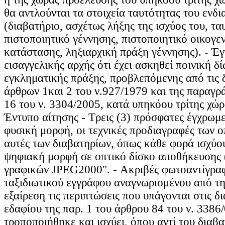
θα αντλούνται τα στοιχεία ταυτότητας του ενδ
(διαβατήριο, ασχέτως λήξης της ισχύος του, τα
πιστοποιητικό γέννησης, πιστοποιητικό οικογε
κατάστασης, ληξιαρχική πράξη γέννησης). - Έ
εισαγγελικής αρχής ότι έχει ασκηθεί ποινική δ
εγκληματικής πράξης, προβλεπόμενης από τις δ
άρθρων 1και 2 του ν.927/1979 και της παραγρ
16 του ν. 3304/2005, κατά υπηκόου τρίτης χώ
Έντυπο αίτησης - Τρεις (3) πρόσφατες έγχρωμ
φυσική μορφή, οι τεχνικές προδιαγραφές των οπ
αυτές των διαβατηρίων, όπως κάθε φορά ισχύο
ψηφιακή μορφή σε οπτικό δίσκο αποθήκευσης
γραφικών JPEG2000". - Ακριβές φωτοαντίγραφ
ταξιδιωτικού εγγράφου αναγνωρισμένου από τη
εξαίρεση τις περιπτώσεις που υπάγονται στις δι
εδαφίου της παρ. 1 του άρθρου 84 του ν. 3386
τροποποιήθηκε και ισχύει, όπου αντί του διαβα