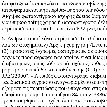
ότι φιλοξενεί και καλύπτει τα έξοδα διαβίωσης
ιατροφαρμακευτικής περίθαλψης του υπηκόου τ
Ακριβές φωτοαντίγραφο ισχυρής άδειας διαμον
για υπήκοο τρίτης χώρας ή φωτοαντίγραφο δελτ
περίπτωση που ο υιο-θετών είναι Έλληνας υπή
5. Ανθρωπιστικοί λόγοι περίπτωση 1ε, (θύματα
λοιπών ατυχημάτων) Αρχική χορήγηση -Έντυπο 
(3) πρόσφατες έγχρωμες φωτογραφίες σε φυσικ
τεχνικές προδιαγραφές των οποίων είναι ίδιες 
διαβατηρίων, όπως κάθε φορά ισχύουν, καθώς 
μορφή σε οπτικό δίσκο αποθήκευσης (CD) σε
JPEG2000". - Ακριβές φωτοαντίγραφο διαβατη
ταξιδιωτικού εγγράφου αναγνωρισμένου από τη
εξαίρεση τις περιπτώσεις που υπάγονται στις δι
εδαφίου της παρ. 1 του άρθρου 84 του ν. 3386
τροποποιήθηκε και ισχύει, όπου αντί του διαβα
ταξιδιωτικού εγγράφου θα υποβάλλεται υπεύθ