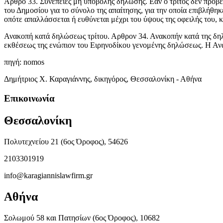
Αρθρο 33. Συνέπειες μη υποβολής δήλωσης. Εάν ο τρίτος δεν προβε
του Δημοσίου για το σύνολο της απαίτησης, για την οποία επιβλήθηκε
οπότε απαλλάσσεται ή ευθύνεται μέχρι του ύψους της οφειλής του,
Ανακοπή κατά δηλώσεως τρίτου. Αρθρον 34. Ανακοπήν κατά της δηλ
εκθέσεως της ενώπιον του Ειρηνοδίκου γενομένης δηλώσεως. Η Ανακ
πηγή: nomos
Δημήτριος Χ. Καραγιάννης, δικηγόρος, Θεσσαλονίκη - Αθήνα
Επικοινωνία
Θεσσαλονίκη
Πολυτεχνείου 21 (6ος Όροφος), 54626
2103301919
info@karagiannislawfirm.gr
Αθήνα
Σολωμού 58 και Πατησίων (6ος Όροφος), 10682