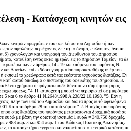
έλεση - Κατάσχεση κινητών εις
 άλλων κινητών πραγμάτων του οφειλέτου του Δημοσίου ή των
ις τον οφειλέτην, περιέχοντος δε : α) το όνομα, επώνυμον, όνομα
 και δ) χρονολογίαν και υπογραφή του Διευθυντού του Δημοσίου
ρήματα, καταθέση εντός οκτώ ημερών εις το Δημόσιον Ταμείον, τα δε
εραιτέρω των εν άρθροις 14 - 19 και επόμενα του παρόντος Ν.
ν και Δανείων, επί εκδόσει γραμματίου παρακαταθήκης υπέρ του
ή εκποιεί τα χρεώγραφα κατά τας εκάστοτε ισχυούσας διατάξεις. Εν
ν κατ` αυτού δικαίωμα ο πιστωτής του οφειλέτης του Δημοσίου. 3.
τασεθέντα χρήματα ή πράγματα ουδέ δύναται να συμψηφίση προς
 εκχωρήσεως. "4. H κατάσχεση μπορεί να περιοριστεί σε μικρότερο
ε 5 και 6 το άρθρο 41 Ν.2648/1998 Α 238/22.10.1998. "5. Εάν η
σις, πλην των υπό του Δημοσίου και δια τα προς αυτό οφειλόμενα
01 Κατά το άρθρο 28 του αυτού νόμου: " 2. Η ισχύς του παρόντος
, όπου στις διατάξεις του παρόντος μετατρέπονται δραχμικά ποσά σε
 σε ευρώ με βάση την οριστική ισοτιμία 1 ευρώ = 340,750 δραχμές,
θρων 983 παρ. 3 και 954 παρ. 1 του Κώδικος Πολιτικής Δικονομίας.
ων, το κατασχετήριο έγγραφο κοινοποιείται στο κεντρικό κατάστημα