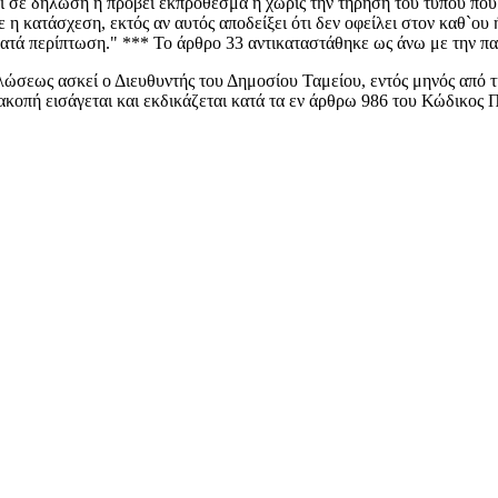
ί σε δήλωση ή προβεί εκπρόθεσμα ή χωρίς την τήρηση του τύπου που 
 η κατάσχεση, εκτός αν αυτός αποδείξει ότι δεν οφείλει στον καθ`ου 
 κατά περίπτωση." *** Το άρθρο 33 αντικαταστάθηκε ως άνω με την 
ώσεως ασκεί ο Διευθυντής του Δημοσίου Ταμείου, εντός μηνός από τ
οπή εισάγεται και εκδικάζεται κατά τα εν άρθρω 986 του Κώδικος Π