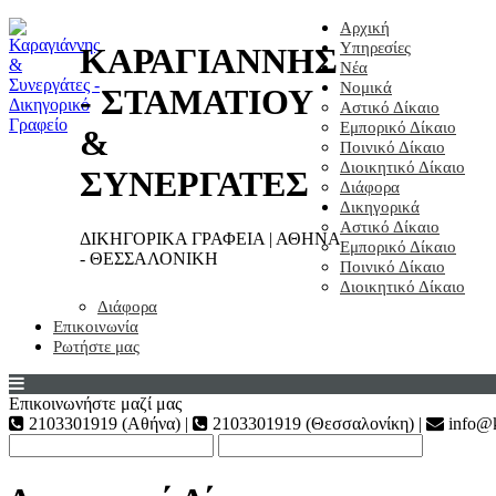
Αρχική
Υπηρεσίες
ΚΑΡΑΓΙΑΝΝΗΣ
Νέα
Νομικά
- ΣΤΑΜΑΤΙΟΥ
Αστικό Δίκαιο
Εμπορικό Δίκαιο
&
Ποινικό Δίκαιο
Διοικητικό Δίκαιο
ΣΥΝΕΡΓΑΤΕΣ
Διάφορα
Δικηγορικά
Αστικό Δίκαιο
ΔΙΚΗΓΟΡΙΚΑ ΓΡΑΦΕΙΑ | ΑΘΗΝΑ
Εμπορικό Δίκαιο
- ΘΕΣΣΑΛΟΝΙΚΗ
Ποινικό Δίκαιο
Διοικητικό Δίκαιο
Διάφορα
Επικοινωνία
Ρωτήστε μας
Επικοινωνήστε μαζί μας
2103301919 (Αθήνα) |
2103301919 (Θεσσαλονίκη) |
info@k