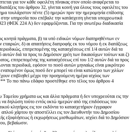
τεται για τον κάθε οφειλέτη πίνακας στον οποίο αναφέρεται το
ιατάξεις του άρθρου 32, γίνεται κοινή για όλους τους οφειλέτες του
ημα τουλάχιστον πέντε (5) ημερών πριν την ημερομηνία επίδοσης
 στην υπηρεσία που επέβαλε την κατάσχεση γίνεται υποχρεωτικά
.1923 (ΦΕΚ 224 Α) δεν εφαρμόζονται. Για την ανωτέρω διαδικασία
τος κινητά πράγματα, β) τα υπό ειδικών νόμων διατηρηθέντων εν
εταιριών, δ) αι απαιτήσεις διατροφής εκ του νόμου ή εκ διατάξεως
ριοδικώς, επιτρεπομένης της κατασχέσεως επί 1/4 αυτών διά τα
5 αυτών διά τα προς το Δημόσιον χρέη των δικαιούχων τούτων και ζ)
τος, επιτρεπομένης της κατασχέσεως επί του 1/2 αυτών διά τα προς
νται περιοδικά, εφόσον το ποσό αυτών μηνιαίως είναι μικρότερο
το εναπομένον όμως ποσό δεν μπορεί να είναι κατώτερο των χιλίων
έχουν επιβληθεί μέχρι την προηγούμενη ημέρα ισχύος των
 *** Το πιο πάνω εδάφιο προστέθηκε στο τέλος του άρθρου 4
ου Ταμείου χρήματα ως και άλλα πράγματα ή δεν υποχρεούται εις την
ι να δηλώση τούτο εντός οκτώ ημερών από της επιδόσεως του
τικού κλητήρος εις τον εκδόντα το κατασχετήριον έγγραφον
` απλού χάρτου ην αποστέλλει εις τον Διευθυντήν του Δημοσίου
κής εξοφλήσεως ή εκχωρήσεως μισθωμάτων, ισχύει διά το Δημόσιον
του, βεβαίωσιν.