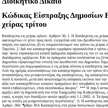
Διοικητικό Δίκαιο
Κώδικας Είσπραξης Δημοσίων Ε
χείρας τρίτου
Κατάσχεσις εις χείρας τρίτων. Αρθρον 30. 1. Η Κατάσχεσις εις χε
οφειλομένων εν γένει προς αυτό, ενεργείται υπό του Διευθυντού το
πατρός του οφειλέτου, β) το ονοματεπώνυμον του τρίτου εις χείρας 
Ταμείου. 2. Διά του κατασχετηρίου εγγράφου προσκαλείται ο τρίτος
παρ` αυτώ ευρισκόμενα κινητά πράγματα παραδώση εις τον εν τω κ
Διατάγματος οριζόμενα. Εάν τα πράγματα ταύτα συνίστανται εις ξέ
Δημοσίου εξοφλουμένου εντολή του Διευθυντού του Δημοσίου Ταμείου
περιπτώσει μη συμμορφώσεως ο εις χείρας ούτινος η κατάσχεσις προ
Από της ημέρας κοινοποιήσεως του κατασχετηρίου εις τον τρίτον δ
ανταπαιτήσεις του μεταγενεστέρας της κατασχέσεως, της κατασχέσ
ποσό ή ποσοστό, μετά από αιτιολογημένη απόφαση εκείνου που την ε
αξία των κατασχεθέντων κινητών πραγμάτων δεν υπερβαίνη το ποσόν
ποσά επιβαλλομένων, είναι αυτοδικαίως άκυρος". *** Η παρ.5 αντι
αρχίζει από τη δημοσίευσή του στην Εφημερίδα της Κυβερνήσεως, εκτ
ευρώ, η ισχύς των διατάξεων αυτών αρχίζει από 1.1.2002. 4. Τα δρ
για τις λοιπές μη μνημονευόμενες περιπτώσεις". 6. Η κατάσχεσις απ
Αρθρο :30α "¶ρθρο 30Α Κατασχέσεις στα χέρια πιστωτικών ιδρυμάτω