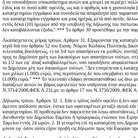
ή σε οποιοδήποτε υποκατάστημα αυτών και μπορεί να περιέχει πολλο
είδος και το ποσό κάθε οφειλής, ως και ο αριθμός και η χρονολογία
κατασχετηρίου εγγράφου και συνοδεύεται απαραίτητα από παραστατι
του κατασχετηρίου εγγράφου και μιας ημέρας μετά από αυτήν, άλλ
εντός δέκα (10) ημερών από την υποβολή της δήλωσης του πιστωτικο
δεν καταβάλλονται έξοδα." *** Το άρθρο 30 προστέθηκε με την πα
Ακατάσχετα εις χείρας τρίτων. Αρθρον 31. Εξαιρούνται της κατασχέσ
ισχύϊ διά του άρθρου 52 του Εισαγ. Νόμου Κώδικος Πολιτικής Δικον
τελευταίας βουλήσεως, ε) τα 3/4 των απαιτήσεων εκ μισθών, συντ
προς το Δημόσιον χρέη των δικαιούχων των απαιτήσεων τούτων, στ) 
το 1/2 των εφ` άπαξ καταβαλλομένων, υπό οιουδήποτε ασφαλιστικού
το Δημόσιον χέη των δικαιούχων τούτων. "Δεν επιτρέπεται η κατάσ
των χιλίων (1.000) ευρώ, στις περιπτώσεις δε που υπερβαίνει το πο
(1.000) ευρώ." *** Το τελευταίο εδάφιο αντικαταστάθηκε ως άνω μ
διατάξεων αυτών σε βάρος οφειλετών που υπάγονται στην ανωτέρω π
Ν.3714/2008,ΦΕΚ Α 231,με το άρθρο 17 του Ν.3756/2009, ΦΕΚ Α 
Δήλωσις τρίτου. Αρθρον 32. 1. Εάν ο τρίτος ουδέν οφείλει ή δεν ο
άμεσον απόδοσιν αυτών, ένεκα των υφισταμένων μεταξύ αυτού και τ
κατασχετηρίου. Η προθεσμία δεν παρεκτείνεται λόγω αποστάσεως. Η
Διευθυντήν του Δημοσίου Ταμείου ή προφορικώς ενώπιον του Ειρηνοδ
Ταμείου εντός 24 ωρών. 2. Η γενομένη επί τη κατασχέση του Δημο
μόνον εφ` όσον ούτοι είχον προβή εις δήλωσιν προς την Εφορίαν πρ