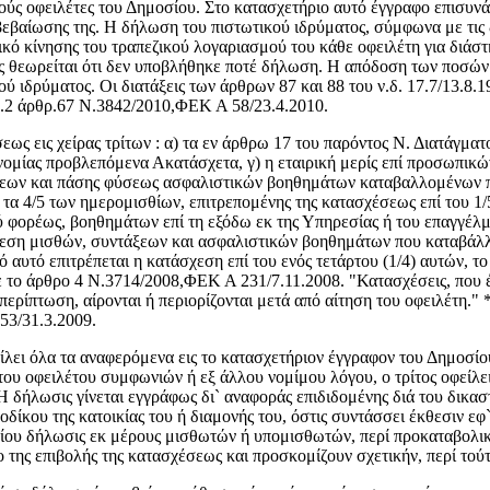
ύς οφειλέτες του Δημοσίου. Στο κατασχετήριο αυτό έγγραφο επισυνάπ
 βεβαίωσης της. Η δήλωση του πιστωτικού ιδρύματος, σύμφωνα με τις δ
κό κίνησης του τραπεζικού λογαριασμού του κάθε οφειλέτη για διάστ
ως θεωρείται ότι δεν υποβλήθηκε ποτέ δήλωση. Η απόδοση των ποσών
ύ ιδρύματος. Οι διατάξεις των άρθρων 87 και 88 του ν.δ. 17.7/13.8
ρ.2 άρθρ.67 Ν.3842/2010,ΦΕΚ Α 58/23.4.2010.
εως εις χείρας τρίτων : α) τα εν άρθρω 17 του παρόντος Ν. Διατάγμα
ομίας προβλεπόμενα Ακατάσχετα, γ) η εταιρική μερίς επί προσωπικών 
άξεων και πάσης φύσεως ασφαλιστικών βοηθημάτων καταβαλλομένων πε
τα 4/5 των ημερομισθίων, επιτρεπομένης της κατασχέσεως επί του 1/
 φορέως, βοηθημάτων επί τη εξόδω εκ της Υπηρεσίας ή του επαγγέλμα
χεση μισθών, συντάξεων και ασφαλιστικών βοηθημάτων που καταβάλλο
σό αυτό επιτρέπεται η κατάσχεση επί του ενός τετάρτου (1/4) αυτών, 
ε το άρθρο 4 Ν.3714/2008,ΦΕΚ Α 231/7.11.2008. "Κατασχέσεις, που 
ερίπτωση, αίρονται ή περιορίζονται μετά από αίτηση του οφειλέτη."
53/31.3.2009.
φείλει όλα τα αναφερόμενα εις το κατασχετήριον έγγραφον του Δημοσί
ου οφειλέτου συμφωνιών ή εξ άλλου νομίμου λόγου, ο τρίτος οφείλε
 δήλωσις γίνεται εγγράφως δι` αναφοράς επιδιδομένης διά του δικασ
ίκου της κατοικίας του ή διαμονής του, όστις συντάσσει έκθεσιν εφ
σίου δήλωσις εκ μέρους μισθωτών ή υπομισθωτών, περί προκαταβολι
ο της επιβολής της κατασχέσεως και προσκομίζουν σχετικήν, περί τού