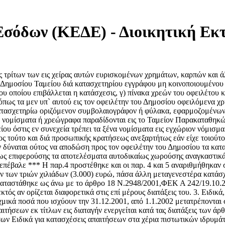
σόδων (ΚΕΔΕ) - Διοικητική Εκτ
ίρας τρίτων των εις χείρας αυτών ευρισκομένων χρημάτων, καρπών και
υ Δημοσίου Ταμείου διά κατασχετηρίου εγγράφου μη κοινοποιουμένου ε
του οποίου επιβάλλεται η κατάσχεσις, γ) πίνακα χρεών του οφειλέτου
 όπως τα μεν υπ` αυτού εις τον οφειλέτην του Δημοσίου οφειλόμενα χ
ατασχετηρίω οριζόμενον συμβολαιογράφον ή φύλακα, εφαρμοζομένων π
να νομίσματα ή χρεώγραφα παραδίδονται εις το Ταμείον Παρακαταθηκώ
 όστις εν συνεχεία τρέπει τα ξένα νομίσματα εις εγχώριον νόμισμα 
ς τούτο και διά προσωπικής κρατήσεως ανεξαρτήτως εάν είχε τοιούτο
εν δύναται ούτος να αποδώση προς τον οφειλέτην του Δημοσίου τα κα
εως επιφερούσης τα αποτελέσματα αυτοδικαίως χωρούσης αναγκαστικά
πέβαλε *** Η παρ.4 προστέθηκε και οι παρ. 4 και 5 αναριθμήθηκαν σ
 των τριών χιλιάδων (3.000) ευρώ, πάσα άλλη μεταγενεστέρα κατάσχε
καταστάθηκε ως άνω με το άρθρο 18 Ν.2948/2001,ΦΕΚ Α 242/19.10.20
ός αν ορίζεται διαφορετικά στις επί μέρους διατάξεις του. 3. Ειδικά
αχμικά ποσά που ισχύουν την 31.12.2001, από 1.1.2002 μετατρέπονται
αιτήσεων εκ τίτλων εις διαταγήν ενεργείται κατά τας διατάξεις των άρ
ν Ειδικά για κατασχέσεις απαιτήσεων στα χέρια πιστωτικών ιδρυμάτ