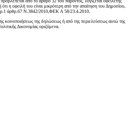
προβλέπεται από το άρθρο 32 του παρόντος, λογίζεται οφειλέτης
ή ότι η οφειλή του είναι μικρότερη από την απαίτηση του Δημοσίου,
παρ.1 άρθρ.67 Ν.3842/2010,ΦΕΚ Α 58/23.4.2010.
ης κοινοποιήσεως της δηλώσεως ή από της περιελεύσεως αυτώ της
ολιτικής Δικονομίας οριζόμενα.