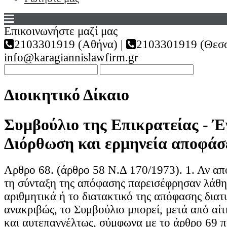
Επικοινωνήστε μαζί μας
2103301919 (Αθήνα) |
2103301919 (Θεσσ
info@karagiannislawfirm.gr
Διοικητικό Δίκαιο
Συμβούλιο της Επικρατείας - Έ
Διόρθωση και ερμηνεία αποφά
Αρθρο 68. (άρθρο 58 Ν.Δ 170/1973). 1. Αν α
τη σύνταξη της απόφασης παρεισέφρησαν λάθη
αριθμητικά ή το διατακτικό της απόφασης δια
ανακριβώς, το Συμβούλιο μπορεί, μετά από αίτ
και αυτεπαγγέλτως, σύμφωνα με το άρθρο 69 πα