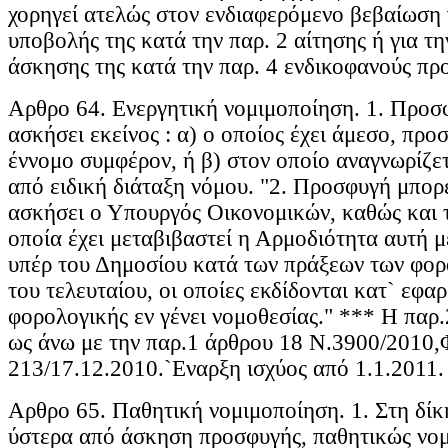
χορηγεί ατελώς στον ενδιαφερόμενο βεβαίωση 
υποβολής της κατά την παρ. 2 αίτησης ή για τ
άσκησης της κατά την παρ. 4 ενδικοφανούς πρ
Αρθρο 64. Ενεργητική νομιμοποίηση. 1. Προσ
ασκήσει εκείνος : α) ο οποίος έχει άμεσο, προ
έννομο συμφέρον, ή β) στον οποίο αναγνωρίζετ
από ειδική διάταξη νόμου. "2. Προσφυγή μπορε
ασκήσει ο Υπουργός Οικονομικών, καθώς και 
οποία έχει μεταβιβαστεί η Αρμοδιότητα αυτή 
υπέρ του Δημοσίου κατά των πράξεων των φο
του τελευταίου, οι οποίες εκδίδονται κατ` εφα
φορολογικής εν γένει νομοθεσίας." *** Η παρ
ως άνω με την παρ.1 άρθρου 18 Ν.3900/2010
213/17.12.2010.`Εναρξη ισχύος από 1.1.2011.
Αρθρο 65. Παθητική νομιμοποίηση. 1. Στη δίκ
ύστερα από άσκηση προσφυγής, παθητικώς νομι