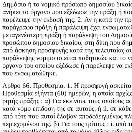
Δημόσιο ή το νομικό πρόσωπο δημοσίου δικαίο
ανήκει το όργανο που εξέδωσε την πράξη ή πο
παρέλειψε την έκδοσή της. 2. Αν η κατά την π
παράγραφο πράξη ή παράλειψη έχει ενσωματωθ
μεταγενέστερη πράξη ή παράλειψη του Δημοσί
προσώπου δημοσίου δικαίου, στη δίκη που δημ
από άσκηση προσφυγής κατά της τελευταίας α
παράλειψης νομιμοποιείται παθητικώς και το 
όργανο του οποίου εξέδωσε ή παρέλειψε να εκ
που ενσωματώθηκε.
Αρθρο 66. Προθεσμία. 1. Η προσφυγή ασκείτα
Προθεσμία εξήντα (60) ημερών, η οποία αρχίζε
ρητής πράξης : α) Για εκείνους τους οποίους αφ
κατά νόμο επίδοσή της σε αυτούς, ή ii. σε κάθ
από τότε που αυτοί έλαβαν αποδεδειγμένως π
περιεχομένου της. β) Για τους τρίτους : i. από 
αν δεν προβλέπεται από το νόμο άλλος ειδικότ