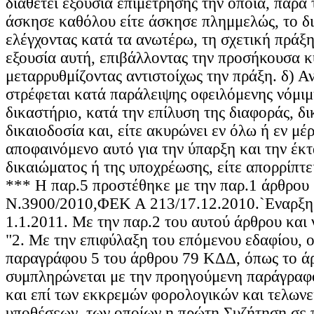
διαθέτει εξουσία επιμέτρησης την οποία, παρά τ
άσκησε καθόλου είτε άσκησε πλημμελώς, το δι
ελέγχοντας κατά τα ανωτέρω, τη σχετική πράξη,
εξουσία αυτή, επιβάλλοντας την προσήκουσα 
μεταρρυθμίζοντας αντιστοίχως την πράξη. δ) Α
στρέφεται κατά παράλειψης οφειλόμενης νόμιμη
δικαστήριο, κατά την επίλυση της διαφοράς, δ
δικαιοδοσία και, είτε ακυρώνει εν όλω ή εν μέ
αποφαινόμενο αυτό για την ύπαρξη και την έκ
δικαιώματος ή της υποχρέωσης, είτε απορρίπτε
*** Η παρ.5 προστέθηκε με την παρ.1 άρθρου
Ν.3900/2010,ΦΕΚ Α 213/17.12.2010.`Εναρξη 
1.1.2011. Με την παρ.2 του αυτού άρθρου και ν
"2. Με την επιφύλαξη του επόμενου εδαφίου, οι
παραγράφου 5 του άρθρου 79 ΚΔΔ, όπως το ά
συμπληρώνεται με την προηγούμενη παράγραφ
και επί των εκκρεμών φορολογικών και τελωνε
υποθέσεων, των οποίων η πρώτη Συζήτηση σε