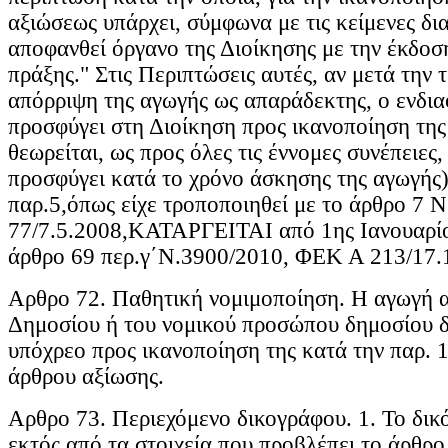
αξιώσεως υπάρχει, σύμφωνα με τις κείμενες δια
αποφανθεί όργανο της Διοίκησης με την έκδοση
πράξης." Στις Περιπτώσεις αυτές, αν μετά την 
απόρριψη της αγωγής ως απαράδεκτης, ο ενδι
προσφύγει στη Διοίκηση προς ικανοποίηση της
θεωρείται, ως προς όλες τις έννομες συνέπειες,
προσφύγει κατά το χρόνο άσκησης της αγωγής
παρ.5,όπως είχε τροποποιηθεί με τo άρθρο 7
77/7.5.2008,ΚΑΤΑΡΓΕΙΤΑΙ από 1ης Ιανουαρίο
άρθρο 69 περ.γ΄Ν.3900/2010, ΦΕΚ Α 213/17.
Αρθρο 72. Παθητική νομιμοποίηση. Η αγωγή α
Δημοσίου ή του νομικού προσώπου δημοσίου δι
υπόχρεο προς ικανοποίηση της κατά την παρ. 
άρθρου αξίωσης.
Αρθρο 73. Περιεχόμενο δικογράφου. 1. Το δικ
εκτός από τα στοιχεία που προβλέπει το άρθρο