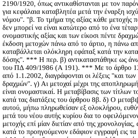
2190/1920, όπως αντικαθίστανται με τον παρό
για κεφάλαια καταβλητέα μετά την έναρξη ισχ
νόμου". "β. Το τμήμα της αξίας κάθε μετοχής π
δεν μπορεί να είναι κατώτερο από το ένα τέταρ
ονομαστικής αξίας και των είκοσι πέντε δραχμ
έκδοση μετοχών πάνω από το άρτιο, η πάνω απ
καταβάλλεται ολόκληρη εφάπαξ κατά την κατ
δόσης". *** Η περ. β) αντικαταστάθηκε ως άν
του ΠΔ 409/1986 (Α 191). *** Με το άρθρο 1
από 1.1.2002, διαγράφονται οι λέξεις "και των 
δραχμών". γ) Αι μετοχαί μέχρι της αποπληρωμ
είναι ονομαστικαί. Η μεταβίβασις των τίτλων τ
κατά τας διατάξεις του άρθρου 8β. δ) Ο μεταβ
αυτού, μήπω πληρωθείσαν εξ ολοκλήρου, ευθύ
μετά του νέου αυτής κυρίου δια το οφειλόμενον
μετοχής επί μίαν διετίαν από της χρονολογίας,
κατά το προηγούμενον εδάφιον εγγραφή εις τα β