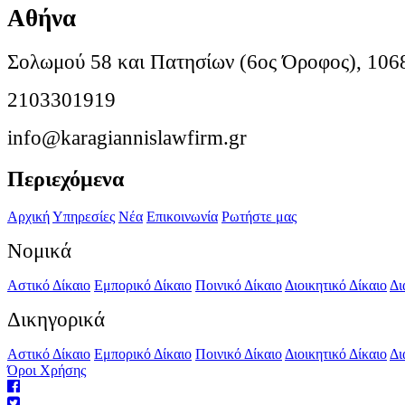
Αθήνα
Σολωμού 58 και Πατησίων (6ος Όροφος), 106
2103301919
info@karagiannislawfirm.gr
Περιεχόμενα
Αρχική
Υπηρεσίες
Νέα
Επικοινωνία
Ρωτήστε μας
Νομικά
Αστικό Δίκαιο
Εμπορικό Δίκαιο
Ποινικό Δίκαιο
Διοικητικό Δίκαιο
Δι
Δικηγορικά
Αστικό Δίκαιο
Εμπορικό Δίκαιο
Ποινικό Δίκαιο
Διοικητικό Δίκαιο
Δι
Όροι Χρήσης