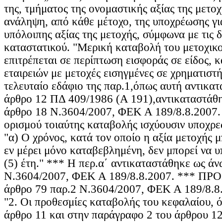
της, τμήματος της ονομαστικής αξίας της μετο
ανάληψη, από κάθε μέτοχο, της υποχρέωσης γι
υπόλοιπης αξίας της μετοχής, σύμφωνα με τις δ
καταστατικού. "Μερική καταβολή του μετοχικ
επιτρέπεται σε περίπτωση εισφοράς σε είδος, κ
εταιρειών με μετοχές εισηγμένες σε χρηματιστή
τελευταίο εδάφιο της παρ.1,όπως αυτή αντικα
άρθρο 12 ΠΔ 409/1986 (Α 191),αντικαταστάθη
άρθρο 18 Ν.3604/2007, ΦΕΚ Α 189/8.8.2007. 
ορισμού τοιαύτης καταβολής ισχύουσιν υποχρε
"α) Ο χρόνος, κατά τον οποίο η αξία μετοχής 
εν μέρει μόνο καταβεβλημένη, δεν μπορεί να υ
(5) έτη." *** Η περ.α΄ αντικαταστάθηκε ως άν
Ν.3604/2007, ΦΕΚ Α 189/8.8.2007. *** Π
άρθρο 79 παρ.2 Ν.3604/2007, ΦΕΚ Α 189/8.8.
"2. Οι προθεσμίες καταβολής του κεφαλαίου, ό
άρθρο 11 και στην παράγραφο 2 του άρθρου 12 