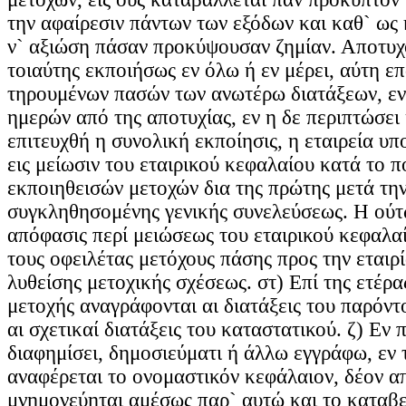
την αφαίρεσιν πάντων των εξόδων και καθ` ως 
ν` αξιώση πάσαν προκύψουσαν ζημίαν. Αποτυχ
τοιαύτης εκποιήσως εν όλω ή εν μέρει, αύτη ε
τηρουμένων πασών των ανωτέρω διατάξεων, εν
ημερών από της αποτυχίας, εν η δε περιπτώσει 
επιτευχθή η συνολική εκποίησις, η εταιρεία υ
εις μείωσιν του εταιρικού κεφαλαίου κατά το 
εκποιηθεισών μετοχών δια της πρώτης μετά την
συγκληθησομένης γενικής συνελεύσεως. Η ού
απόφασις περί μειώσεως του εταιρικού κεφαλα
τους οφειλέτας μετόχους πάσης προς την εταιρί
λυθείσης μετοχικής σχέσεως. στ) Επί της ετέρ
μετοχής αναγράφονται αι διατάξεις του παρόντ
αι σχετικαί διατάξεις του καταστατικού. ζ) Εν 
διαφημίσει, δημοσιεύματι ή άλλω εγγράφω, εν
αναφέρεται το ονομαστικόν κεφάλαιον, δέον α
μνημονεύηται αμέσως παρ` αυτώ και το καταβ