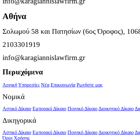
info@karagiannislawfirm.gr
Αθήνα
Σολωμού 58 και Πατησίων (6ος Όροφος), 106
2103301919
info@karagiannislawfirm.gr
Περιεχόμενα
Αρχική
Υπηρεσίες
Νέα
Επικοινωνία
Ρωτήστε μας
Νομικά
Αστικό Δίκαιο
Εμπορικό Δίκαιο
Ποινικό Δίκαιο
Διοικητικό Δίκαιο
Δι
Δικηγορικά
Αστικό Δίκαιο
Εμπορικό Δίκαιο
Ποινικό Δίκαιο
Διοικητικό Δίκαιο
Δι
Όροι Χρήσης