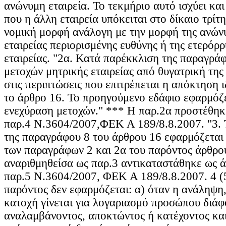
ανώνυμη εταιρεία. Το τεκμήριο αυτό ισχύει κα
που η άλλη εταιρεία υπόκειται στο δίκαιο τρίτη
νομική μορφή ανάλογη με την μορφή της ανώνυ
εταιρείας περιορισμένης ευθύνης ή της ετερόρ
εταιρείας. "2α. Κατά παρέκκλιση της παραγρά
μετοχών μητρικής εταιρείας από θυγατρική της 
στις περιπτώσεις που επιτρέπεται η απόκτηση 
το άρθρο 16. Το προηγούμενο εδάφιο εφαρμόζε
ενεχύραση μετοχών." *** Η παρ.2α προστέθηκ
παρ.4 Ν.3604/2007,ΦΕΚ Α 189/8.8.2007. "3. 
της παραγράφου 8 του άρθρου 16 εφαρμόζεται 
των παραγράφων 2 και 2α του παρόντος άρθρο
αναριθμηθείσα ως παρ.3 αντικαταστάθηκε ως ά
παρ.5 Ν.3604/2007, ΦΕΚ Α 189/8.8.2007. 4 (5
παρόντος δεν εφαρμόζεται: α) όταν η ανάληψη
κατοχή γίνεται για λογαριασμό προσώπου διάφ
αναλαμβάνοντος, αποκτώντος ή κατέχοντος κα