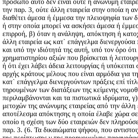
πρόσωπο αυτό δεν είναι ούτε η ανώνυμη εταιρ
την παρ. 3, ούτε άλλη εταιρεία στην οποία η α
διαθέτει άμεσα ή έμμεσα την πλειοψηφία των
ή στην οποία μπορεί να ασκήσει άμεσα ή έμμ
επιρροή, β) όταν η ανάληψη, απόκτηση ή κατοχ
άλλη εταιρεία ως κατ` επάγγελμα διενεργούσα 
και υπό την ιδιότητά της αυτή, υπό τον όρο ότι
χρηματιστηρίου αξιών που βρίσκεται ή λειτουρ
ή ότι έχει λάβει άδεια λειτουργίας ή υπόκειται
αρχής κράτους μέλους που είναι αρμόδια για τ
κατ` επάγγελμα διενεργούντων πράξεις επί τίτλ
τηρουμένων των διατάξεων της κείμενης νομοθ
περιλαμβάνονται και τα πιστωτικά ιδρύματα, γ
μετοχών της ανώνυμης εταιρείας από την άλλη ε
αποτέλεσμα απόκτησης η οποία έλαβε χώρα σε
οποίο η σχέση των δύο εταιρειών δεν πληρούσε
παρ. 3. (6. Τα δικαιώματα ψήφου, που αντιστοι
της περίπτωσης γ της προηγουμένης παραγράφ