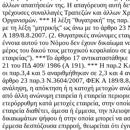
άλλων απαιτήσεών της. Η απαγόρευση αυτή δεν 
τρέχουσες συναλλαγές Τραπεζών και άλλων Χ
Οργανισμών. *** Η λέξη "θυγατρική" της παρ
με τη λέξη "μητρικής" ως άνω με το άρθρο 2
Α 189/8.8.2007. (2. Θυγατρικές ανώνυμες εται
έννοια αυτού του Νόμου δεν έχουν δικαίωμα ν
μέρος του δικού τους μετοχικού κεφαλαίου σε 
εταιρείας"). ***Το άρθρο 17 αντικαταστάθηκε
21 του ΠΔ 409/ 1986 (Α 191). *** Η παρ.
οι παρ.3,4 και 5 αναριθμήθηκαν σε 2,3 και 4 α
άρθρο 23 παρ.3 Ν.3604/2007, ΦΕΚ Α 189/8.8.
ανάληψη, η απόκτηση ή η κατοχή μετοχών ανώ
από άλλη ανώνυμη εταιρεία ή εταιρεία περιορι
ετερόρρυθμη κατά μετοχές εταιρεία, στην οπο
εταιρεία διαθέτει, άμεσα ή έμμεσα, την πλειοψ
δικαιωμάτων ψήφου ή στην οποία μπορεί να ασ
έμμεσα δεσπόζουσα επιρροή, θεωρείται ότι έγιν