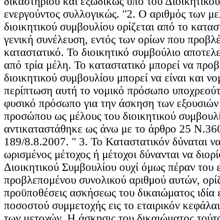
δικαστηρίου και εξωδίκως υπό του Διοικητικο
ενεργούντος συλλογικώς. "2. Ο αριθμός των μ
διοικητικού συμβουλίου ορίζεται από το κατασ
γενική συνέλευση, εντός των ορίων που προβλ
καταστατικό. Το διοικητικό συμβούλιο αποτελε
από τρία μέλη. Το καταστατικό μπορεί να προβ
διοικητικού συμβουλίου μπορεί να είναι και ν
περίπτωση αυτή το νομικό πρόσωπο υποχρεούτα
φυσικό πρόσωπο για την άσκηση των εξουσιών
προσώπου ως μέλους του διοικητικού συμβουλ
αντικαταστάθηκε ως άνω με το άρθρο 25 Ν.3
189/8.8.2007. " 3. Το Καταστατικόν δύναται να
ωρισμένος μέτοχος ή μέτοχοι δύνανται να διορ
Διοικητικού Συμβουλίου ουχί όμως πέραν του ε
προβλεπομένου συνολικού αριθμού αυτών, ορίζ
προϋποθέσεις ασκήσεως του δικαιώματος ιδία
ποσοστού συμμετοχής εις το εταιρικόν κεφάλα
των μετοχών. Η άσκησις του δικαιώματος τούτ