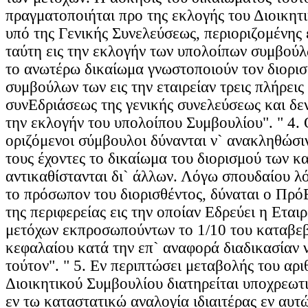
πραγματοποιήται προ της εκλογής του Διοικητ
υπό της Γενικής Συνελεύσεως, περιοριζομένης 
ταύτη εις την εκλογήν των υπολοίπων συμβού
το ανωτέρω δικαίωμα γνωστοποιούν τον διορι
συμβούλων των εις την εταιρείαν τρεις πλήρεις
συνΕδριάσεως της γενικής συνελεύσεως και δεν
την εκλογήν του υπολοίπου Συμβουλίου". " 4. 
οριζόμενοι σύμβουλοι δύνανται ν` ανακληθώσ
τους έχοντες το δικαίωμα του διορισμού των κα
αντικαθίστανται δι` άλλων. Λόγω σπουδαίου λό
το πρόσωπον του διορισθέντος, δύναται ο Πρ
της περιφερείας εις την οποίαν Εδρεύει η Εταιρ
μετόχων εκπροσωπούντων το 1/10 του καταβεβ
κεφαλαίου κατά την επ` αναφορά διαδικασίαν
τούτον". " 5. Εν περιπτώσει μεταβολής του αρ
Διοικητικού Συμβουλίου διατηρείται υποχρεωτ
εν τω καταστατικώ αναλογία ιδιαιτέρας εν αυ