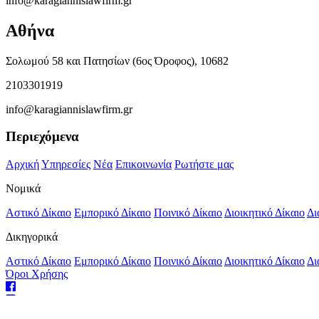
info@karagiannislawfirm.gr
Αθήνα
Σολωμού 58 και Πατησίων (6ος Όροφος), 10682
2103301919
info@karagiannislawfirm.gr
Περιεχόμενα
Αρχική
Υπηρεσίες
Νέα
Επικοινωνία
Ρωτήστε μας
Νομικά
Αστικό Δίκαιο
Εμπορικό Δίκαιο
Ποινικό Δίκαιο
Διοικητικό Δίκαιο
Δι
Δικηγορικά
Αστικό Δίκαιο
Εμπορικό Δίκαιο
Ποινικό Δίκαιο
Διοικητικό Δίκαιο
Δι
Όροι Χρήσης