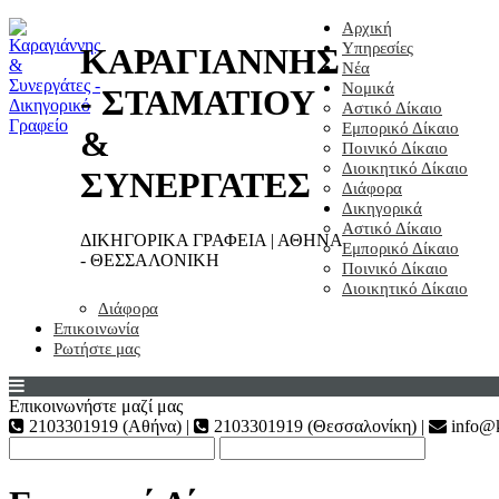
Αρχική
Υπηρεσίες
ΚΑΡΑΓΙΑΝΝΗΣ
Νέα
Νομικά
- ΣΤΑΜΑΤΙΟΥ
Αστικό Δίκαιο
Εμπορικό Δίκαιο
&
Ποινικό Δίκαιο
Διοικητικό Δίκαιο
ΣΥΝΕΡΓΑΤΕΣ
Διάφορα
Δικηγορικά
Αστικό Δίκαιο
ΔΙΚΗΓΟΡΙΚΑ ΓΡΑΦΕΙΑ | ΑΘΗΝΑ
Εμπορικό Δίκαιο
- ΘΕΣΣΑΛΟΝΙΚΗ
Ποινικό Δίκαιο
Διοικητικό Δίκαιο
Διάφορα
Επικοινωνία
Ρωτήστε μας
Επικοινωνήστε μαζί μας
2103301919 (Αθήνα) |
2103301919 (Θεσσαλονίκη) |
info@k