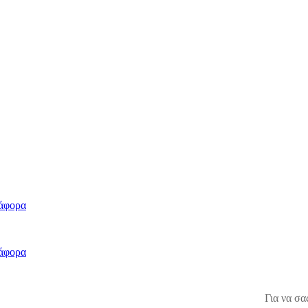
άφορα
άφορα
Για να σα