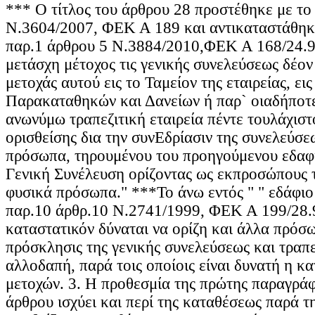
*** Ο τίτλος του άρθρου 28 προστέθηκε με το
Ν.3604/2007, ΦΕΚ Α 189 και αντικαταστάθηκ
παρ.1 άρθρου 5 Ν.3884/2010,ΦΕΚ Α 168/24.9.
μετάσχη μέτοχος τις γενικής συνελεύσεως δέον
μετοχάς αυτού εις το Ταμείον της εταιρείας, ει
Παρακαταθηκών και Δανείων ή παρ` οιαδήποτε
ανωνύμω τραπεζιτική εταιρεία πέντε τουλάχιστ
ορισθείσης δια την συνΕδρίασιν της συνελεύσε
πρόσωπα, τηρουμένου του προηγούμενου εδαφί
Γενική Συνέλευση ορίζοντας ως εκπροσώπους τ
φυσικά πρόσωπα." ***Το άνω εντός " " εδάφιο
παρ.10 άρθρ.10 Ν.2741/1999, ΦΕΚ Α 199/28.9
καταστατικόν δύναται να ορίζη και άλλα πρόσω
πρόσκλησις της γενικής συνελεύσεως και τραπε
αλλοδαπή, παρά τοις οποίοις είναι δυνατή η κα
μετοχών. 3. Η προθεσμία της πρώτης παραγρά
άρθρου ισχύει και περί της καταθέσεως παρά τη