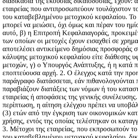
διαδικασία της εκούσιας δικαιοδοσίας, έχουν: α
εταιρείας που αντιπροσωπεύουν τουλάχιστον το
του καταβεβλημένου μετοχικού κεφαλαίου. Το
μπορεί να μειώσει, όχι όμως και πέραν του ημί
αυτό, β) η Επιτροπή Κεφαλαιαγοράς, προκειμέν
των οποίων οι μετοχές έχουν εισαχθεί σε χρημα
αποτελέσει αντικείμενο δημόσιας προσφοράς στ
κάλυψης μετοχικού κεφαλαίου είτε διάθεσης υ
μετοχών, γ) ο Υπουργός Ανάπτυξης, ή η κατά 
εποπτεύουσα αρχή. 2. Ο έλεγχος κατά την πρ
παράγραφο διατάσσεται, εάν πιθανολογούνται 
παραβιάζουν διατάξεις των νόμων ή του καταστ
εταιρείας ή αποφάσεις της γενικής συνέλευσης.
περίπτωση, η αίτηση ελέγχου πρέπει να υποβάλ
(3) ετών από την έγκριση των οικονομικών κα
χρήσης, εντός της οποίας τελέστηκαν οι καταγ
3. Μέτοχοι της εταιρείας, που εκπροσωπούν το
του καταβεβλημένου μετοχικού κεφαλαίου, δικ