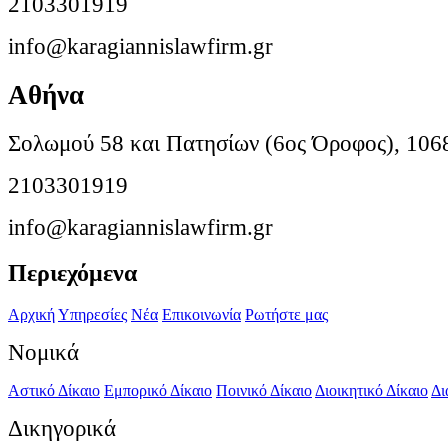
2103301919
info@karagiannislawfirm.gr
Αθήνα
Σολωμού 58 και Πατησίων (6ος Όροφος), 106
2103301919
info@karagiannislawfirm.gr
Περιεχόμενα
Αρχική
Υπηρεσίες
Νέα
Επικοινωνία
Ρωτήστε μας
Νομικά
Αστικό Δίκαιο
Εμπορικό Δίκαιο
Ποινικό Δίκαιο
Διοικητικό Δίκαιο
Δι
Δικηγορικά