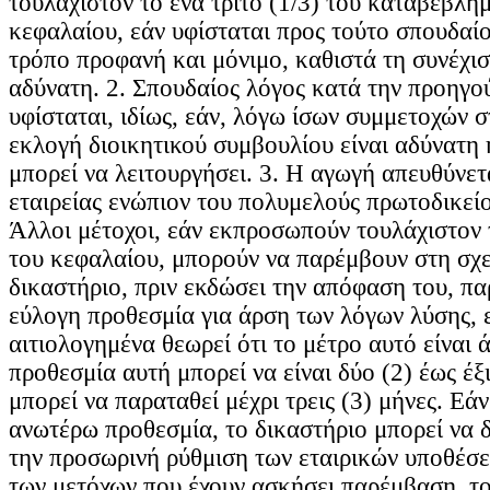
τουλάχιστον το ένα τρίτο (1/3) του καταβεβλη
κεφαλαίου, εάν υφίσταται προς τούτο σπουδαίο
τρόπο προφανή και μόνιμο, καθιστά τη συνέχισ
αδύνατη. 2. Σπουδαίος λόγος κατά την προηγ
υφίσταται, ιδίως, εάν, λόγω ίσων συμμετοχών σ
εκλογή διοικητικού συμβουλίου είναι αδύνατη ή
μπορεί να λειτουργήσει. 3. Η αγωγή απευθύνετ
εταιρείας ενώπιον του πολυμελούς πρωτοδικείο
Άλλοι μέτοχοι, εάν εκπροσωπούν τουλάχιστον 
του κεφαλαίου, μπορούν να παρέμβουν στη σχετ
δικαστήριο, πριν εκδώσει την απόφαση του, παρ
εύλογη προθεσμία για άρση των λόγων λύσης, 
αιτιολογημένα θεωρεί ότι το μέτρο αυτό είναι
προθεσμία αυτή μπορεί να είναι δύο (2) έως έξι
μπορεί να παραταθεί μέχρι τρεις (3) μήνες. Εά
ανωτέρω προθεσμία, το δικαστήριο μπορεί να δ
την προσωρινή ρύθμιση των εταιρικών υποθέσε
των μετόχων που έχουν ασκήσει παρέμβαση, το