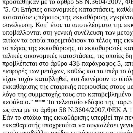
προστέθηκαν με το άρθρο 58 Ν.3604/2007, Φ
"5. Οι Ετήσιες οικονομικές καταστάσεις, καθώς
καταστάσεις πέρατος της εκκαθάρισης εγκρίνον
συνέλευση. Κατ` έτος τα αποτελέσματα της εκ
υποβάλλονται στη γενική συνέλευση των μετό
αιτίων τα οποία παρεμπόδισαν το τέλος της εκ
το πέρας της εκκαθάρισης, οι εκκαθαριστές κατ
τελικές οικονομικές καταστάσεις, τις οποίες 
προβλέπεται στο άρθρο 43β παράγραφος 5, απο
εισφορές των μετόχων, καθώς και τα υπέρ το ά
είχαν τυχόν καταβληθεί, και διανέμουν το υπόλ
εκκαθάρισης της εταιρικής περιουσίας στους μ
λόγο της συμμετοχής τους στο καταβεβλημένο
κεφάλαιο." *** Το τελευταίο εδάφιο της παρ.
ως άνω με το άρθρο 58 Ν.3604/2007,ΦΕΚ Α 18
Εάν το στάδιο της εκκαθάρισης υπερβεί την πεν
εκκαθαριστής υποχρεούται να συγκαλέσει γενι
οποία υποβάλλει σχέδιο επιτάχυνσης και περά