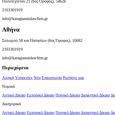
Πολυτεχνείου 21 (6ος Όροφος), 54626
2103301919
info@karagiannislawfirm.gr
Αθήνα
Σολωμού 58 και Πατησίων (6ος Όροφος), 10682
2103301919
info@karagiannislawfirm.gr
Περιεχόμενα
Αρχική
Υπηρεσίες
Νέα
Επικοινωνία
Ρωτήστε μας
Νομικά
Αστικό Δίκαιο
Εμπορικό Δίκαιο
Ποινικό Δίκαιο
Διοικητικό Δίκαιο
Δι
Δικηγορικά
Αστικό Δίκαιο
Εμπορικό Δίκαιο
Ποινικό Δίκαιο
Διοικητικό Δίκαιο
Δι