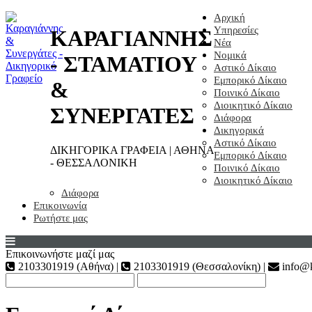
Αρχική
Υπηρεσίες
ΚΑΡΑΓΙΑΝΝΗΣ
Νέα
Νομικά
- ΣΤΑΜΑΤΙΟΥ
Αστικό Δίκαιο
Εμπορικό Δίκαιο
&
Ποινικό Δίκαιο
Διοικητικό Δίκαιο
ΣΥΝΕΡΓΑΤΕΣ
Διάφορα
Δικηγορικά
Αστικό Δίκαιο
ΔΙΚΗΓΟΡΙΚΑ ΓΡΑΦΕΙΑ | ΑΘΗΝΑ
Εμπορικό Δίκαιο
- ΘΕΣΣΑΛΟΝΙΚΗ
Ποινικό Δίκαιο
Διοικητικό Δίκαιο
Διάφορα
Επικοινωνία
Ρωτήστε μας
Επικοινωνήστε μαζί μας
2103301919 (Αθήνα) |
2103301919 (Θεσσαλονίκη) |
info@k