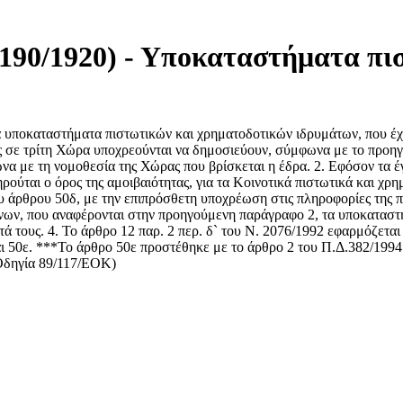
2190/1920) - Υποκαταστήματα πι
α υποκαταστήματα πιστωτικών και χρηματοδοτικών ιδρυμάτων, που έχ
ς σε τρίτη Χώρα υποχρεούνται να δημοσιεύουν, σύμφωνα με το προη
φωνα με τη νομοθεσία της Χώρας που βρίσκεται η έδρα. 2. Εφόσον τ
ύται ο όρος της αμοιβαιότητας, για τα Κοινοτικά πιστωτικά και χρη
υ άρθρου 50δ, με την επιπρόσθετη υποχρέωση στις πληροφορίες της πα
είνων, που αναφέρονται στην προηγούμενη παράγραφο 2, τα υποκαταστ
ά τους. 4. Το άρθρο 12 παρ. 2 περ. δ` του Ν. 2076/1992 εφαρμόζετα
 50ε. ***Το άρθρο 50ε προστέθηκε με το άρθρο 2 του Π.Δ.382/1994 (
(Οδηγία 89/117/ΕΟΚ)