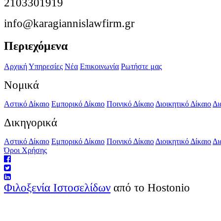
2103301919
info@karagiannislawfirm.gr
Περιεχόμενα
Αρχική
Υπηρεσίες
Νέα
Επικοινωνία
Ρωτήστε μας
Νομικά
Αστικό Δίκαιο
Εμπορικό Δίκαιο
Ποινικό Δίκαιο
Διοικητικό Δίκαιο
Δι
Δικηγορικά
Αστικό Δίκαιο
Εμπορικό Δίκαιο
Ποινικό Δίκαιο
Διοικητικό Δίκαιο
Δι
Όροι Χρήσης
Φιλοξενία Ιστοσελίδων
από το Hostonio