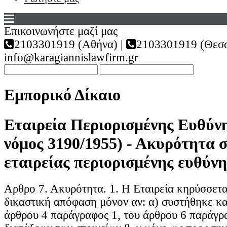
Επικοινωνήστε μαζί μας
2103301919 (Αθήνα) |
2103301919 (Θεσσ
info@karagiannislawfirm.gr
Εμπορικό Δίκαιο
Εταιρεία Περιορισμένης Ευθύν
νόμος 3190/1955) - Ακυρότητα 
εταιρείας περιορισμένης ευθύνη
Αρθρο 7. Ακυρότητα. 1. Η Εταιρεία κηρύσσετα
δικαστική απόφαση μόνον αν: α) συστήθηκε κ
άρθρου 4 παράγραφος 1, του άρθρου 6 παράγρα