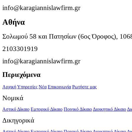
info@karagiannislawfirm.gr
Αθήνα
Σολωμού 58 και Πατησίων (6ος Όροφος), 106
2103301919
info@karagiannislawfirm.gr
Περιεχόμενα
Αρχική
Υπηρεσίες
Νέα
Επικοινωνία
Ρωτήστε μας
Νομικά
Αστικό Δίκαιο
Εμπορικό Δίκαιο
Ποινικό Δίκαιο
Διοικητικό Δίκαιο
Δι
Δικηγορικά
Αστικό Δίκαιο
Εμπορικό Δίκαιο
Ποινικό Δίκαιο
Διοικητικό Δίκαιο
Δι