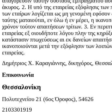
απαγόρευσιν ταύτην σύστασις εμπραγμάτου ασφ
άκυρος. 2. Η υπό της εταιρείας εξόφλησις των
των εταίρων λογίζεται ως μη γενομένη εφόσον
ταύτης ματαιούται, εν όλω ή εν μέρει, η ικανο
χρόνον τούτον απαιτήσεων τρίτων. 3. Εν περιπ
εταιρείας εξ οιουδήποτε λόγου πλην της κηρύξ
κατάστασιν πτωχεύσεως αι εκ δανείων απαιτήσ
ικανοποιούνται μετά την εξόφλησιν των λοιπών
εταιρείας.
Δημήτριος Χ. Καραγιάννης, δικηγόρος, Θεσσα
Επικοινωνία
Θεσσαλονίκη
Πολυτεχνείου 21 (6ος Όροφος), 54626
2103301919