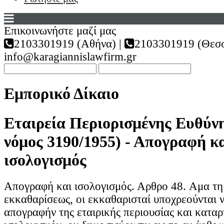
Επικοινωνήστε μαζί μας
2103301919 (Αθήνα) |
2103301919 (Θεσσ
info@karagiannislawfirm.gr
Εμπορικό Δίκαιο
Εταιρεία Περιορισμένης Ευθύν
νόμος 3190/1955) - Απογραφή κ
ισολογισμός
Απογραφή και ισολογισμός. Αρθρo 48. Αμα τη 
εκκαθαρίσεως, οι εκκαθαρισταί υποχρεούνται 
απογραφήν της εταιρικής περιουσίας και καταρ