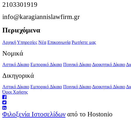
2103301919
info@karagiannislawfirm.gr
Περιεχόμενα
Αρχική
Υπηρεσίες
Νέα
Επικοινωνία
Ρωτήστε μας
Νομικά
Αστικό Δίκαιο
Εμπορικό Δίκαιο
Ποινικό Δίκαιο
Διοικητικό Δίκαιο
Δι
Δικηγορικά
Αστικό Δίκαιο
Εμπορικό Δίκαιο
Ποινικό Δίκαιο
Διοικητικό Δίκαιο
Δι
Όροι Χρήσης
Φιλοξενία Ιστοσελίδων
από το Hostonio