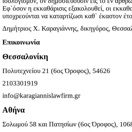
ισολογισμόν, ον δημοσιεύουσιν εις το εν άρθρω
Εφ`όσον η εκκαθάρισις εξακολουθεί, οι εκκαθα
υποχρεούνται να καταρτίζωσι καθ` έκαστον έτο
Δημήτριος Χ. Καραγιάννης, δικηγόρος, Θεσσα
Επικοινωνία
Θεσσαλονίκη
Πολυτεχνείου 21 (6ος Όροφος), 54626
2103301919
info@karagiannislawfirm.gr
Αθήνα
Σολωμού 58 και Πατησίων (6ος Όροφος), 106