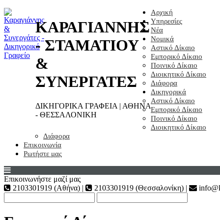
Αρχική
Υπηρεσίες
ΚΑΡΑΓΙΑΝΝΗΣ
Νέα
Νομικά
- ΣΤΑΜΑΤΙΟΥ
Αστικό Δίκαιο
Εμπορικό Δίκαιο
&
Ποινικό Δίκαιο
Διοικητικό Δίκαιο
ΣΥΝΕΡΓΑΤΕΣ
Διάφορα
Δικηγορικά
Αστικό Δίκαιο
ΔΙΚΗΓΟΡΙΚΑ ΓΡΑΦΕΙΑ | ΑΘΗΝΑ
Εμπορικό Δίκαιο
- ΘΕΣΣΑΛΟΝΙΚΗ
Ποινικό Δίκαιο
Διοικητικό Δίκαιο
Διάφορα
Επικοινωνία
Ρωτήστε μας
Επικοινωνήστε μαζί μας
2103301919 (Αθήνα) |
2103301919 (Θεσσαλονίκη) |
info@k