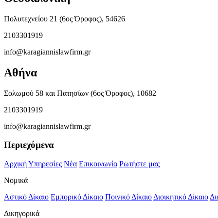
Πολυτεχνείου 21 (6ος Όροφος), 54626
2103301919
info@karagiannislawfirm.gr
Αθήνα
Σολωμού 58 και Πατησίων (6ος Όροφος), 10682
2103301919
info@karagiannislawfirm.gr
Περιεχόμενα
Αρχική
Υπηρεσίες
Νέα
Επικοινωνία
Ρωτήστε μας
Νομικά
Αστικό Δίκαιο
Εμπορικό Δίκαιο
Ποινικό Δίκαιο
Διοικητικό Δίκαιο
Δι
Δικηγορικά