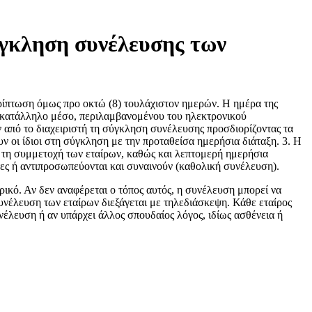
ύγκληση συνέλευσης των
ερίπτωση όμως προ οκτώ (8) τουλάχιστον ημερών. Η ημέρα της
ε κατάλληλο μέσο, περιλαμβανομένου του ηλεκτρονικού
υν από το διαχειριστή τη σύγκληση συνέλευσης προσδιορίζοντας τα
υν οι ίδιοι στη σύγκληση με την προταθείσα ημερήσια διάταξη. 3. Η
ια τη συμμετοχή των εταίρων, καθώς και λεπτομερή ημερήσια
ντες ή αντιπροσωπεύονται και συναινούν (καθολική συνέλευση).
ικό. Αν δεν αναφέρεται ο τόπος αυτός, η συνέλευση μπορεί να
 συνέλευση των εταίρων διεξάγεται με τηλεδιάσκεψη. Κάθε εταίρος
νέλευση ή αν υπάρχει άλλος σπουδαίος λόγος, ιδίως ασθένεια ή