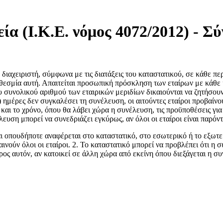
ία (Ι.Κ.Ε. νόμος 4072/2012) - Σ
 διαχειριστή, σύμφωνα με τις διατάξεις του καταστατικού, σε κάθε π
οθεσμία αυτή. Απαιτείται προσωπική πρόσκληση των εταίρων με κάθ
του συνολικού αριθμού των εταιρικών μεριδίων δικαιούνται να ζητήσο
) ημέρες δεν συγκαλέσει τη συνέλευση, οι αιτούντες εταίροι προβαίνο
 και το χρόνο, όπου θα λάβει χώρα η συνέλευση, τις προϋποθέσεις γ
λευση μπορεί να συνεδριάζει εγκύρως, αν όλοι οι εταίροι είναι παρό
 οπουδήποτε αναφέρεται στο καταστατικό, στο εσωτερικό ή το εξωτερ
αινούν όλοι οι εταίροι. 2. Το καταστατικό μπορεί να προβλέπει ότι η
ρος αυτόν, αν κατοικεί σε άλλη χώρα από εκείνη όπου διεξάγεται η συ