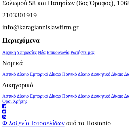
Σολωμού 58 και Πατησίων (6ος Όροφος), 106
2103301919
info@karagiannislawfirm.gr
Περιεχόμενα
Αρχική
Υπηρεσίες
Νέα
Επικοινωνία
Ρωτήστε μας
Νομικά
Αστικό Δίκαιο
Εμπορικό Δίκαιο
Ποινικό Δίκαιο
Διοικητικό Δίκαιο
Δι
Δικηγορικά
Αστικό Δίκαιο
Εμπορικό Δίκαιο
Ποινικό Δίκαιο
Διοικητικό Δίκαιο
Δι
Όροι Χρήσης
Φιλοξενία Ιστοσελίδων
από το Hostonio