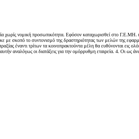
ρεία χωρίς νομική προσωπικότητα. Εφόσον καταχωρισθεί στο Γ.Ε.ΜΗ. 
ηκε με σκοπό το συντονισμό της δραστηριότητας των μελών της εφαρμό
οπραξίας έναντι τρίτων τα κοινοπρακτούντα μέλη θα ευθύνονται εις ο
τήν αναλόγως οι διατάξεις για την ομόρρυθμη εταιρεία. 4. Οι ως άνω