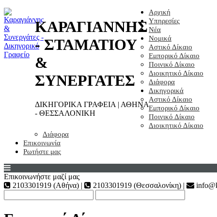
Αρχική
Υπηρεσίες
ΚΑΡΑΓΙΑΝΝΗΣ
Νέα
Νομικά
- ΣΤΑΜΑΤΙΟΥ
Αστικό Δίκαιο
Εμπορικό Δίκαιο
&
Ποινικό Δίκαιο
Διοικητικό Δίκαιο
ΣΥΝΕΡΓΑΤΕΣ
Διάφορα
Δικηγορικά
Αστικό Δίκαιο
ΔΙΚΗΓΟΡΙΚΑ ΓΡΑΦΕΙΑ | ΑΘΗΝΑ
Εμπορικό Δίκαιο
- ΘΕΣΣΑΛΟΝΙΚΗ
Ποινικό Δίκαιο
Διοικητικό Δίκαιο
Διάφορα
Επικοινωνία
Ρωτήστε μας
Επικοινωνήστε μαζί μας
2103301919 (Αθήνα) |
2103301919 (Θεσσαλονίκη) |
info@k