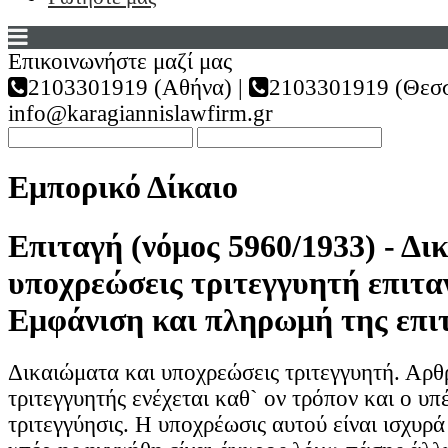
Επικοινωνήστε μαζί μας
2103301919 (Αθήνα) |
2103301919 (Θεσσ
info@karagiannislawfirm.gr
Εμπορικό Δίκαιο
Επιταγή (νόμος 5960/1933) - Δι
υποχρεώσεις τριτεγγυητή επιτα
Εμφάνιση και πληρωμή της επι
Δικαιώματα και υποχρεώσεις τριτεγγυητή. Αρθ
τριτεγγυητής ενέχεται καθ` ον τρόπον και ο υπ
τριτεγγύησις. Η υποχρέωσις αυτού είναι ισχυρά