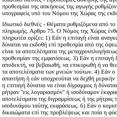
προθεσμίαι της ασκήσεως της αγωγής ρυθμίζοντ
υπογραφείς υπό του Νόμου της Χώρας της εκδό
Ιδιωτικό διεθνές - Θέματα ρυθμιζόμενα από το
πληρωμής. Αρθρο 75. Ο Νόμος της Χώρας ένθα 
πληρωτέα ορίζει: 1) Εάν η επιταγή είναι αναγκ
δύναται να εκδοθή επί προθεσμία από της όψεω
είναι τα αποτελέσματα της μεταχρονολογήσεως
προθεσμίαν της εμφανίσεως. 3) Εάν η επιταγή 
αποδεκτή, να βεβαιωθή, να επικυρωθή ή να θεω
τα αποτελέσματα των μνειών τούτων. 4) Εάν ο 
απαιτήση ή εάν υποχρεούται να δεχθή μερικήν
η επιταγή δύναται να είναι δίγραμμος ή δύναται
ρήτραν "εις λογαριασμόν" ή ισοδύναμον έκφρασι
αποτελέσματα της διγραμμίσεως ή της ρήτρας τ
ισοδυνάμου ταύτης εκφράσεως. 6) Εάν ο κομιστ
δικαιώματα επί της προβλέψεως και ποία η φύσ