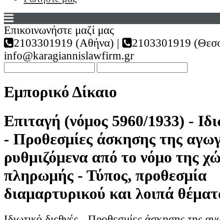
Επικοινωνήστε μαζί μας
2103301919 (Αθήνα) |
2103301919 (Θεσσ
info@karagiannislawfirm.gr
Εμπορικό Δίκαιο
Επιταγή (νόμος 5960/1933) - Ιδι
- Προθεσμίες άσκησης της αγω
ρυθμιζόμενα από το νόμο της χ
πληρωμής - Τύπος, προθεσμία
διαμαρτυρικού και λοιπά θέματ
Ιδιωτικό διεθνές - Προθεσμίες άσκησης της αγ