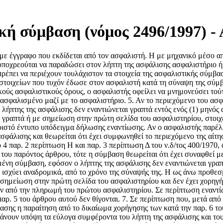
κή σύμβαση (νόμος 2496/1997) -
με έγγραφο που εκδίδεται από τον ασφαλιστή. Η με μηχανικό μέσο α
ς υποχρεούται να παραδώσει στον λήπτη της ασφάλισης ασφαλιστήριο
έπει να περιέχουν τουλάχιστον τα στοιχεία της ασφαλιστικής σύμβασ
 στοιχείων που τυχόν έδωσε στον ασφαλιστή κατά τη σύναψη της σύμ
ικούς ασφαλιστικούς όρους, ο ασφαλιστής οφείλει να μνημονεύσει το
ασφαλισμένο μαζί με το ασφαλιστήριο. 5. Αν το περιεχόμενο του ασφα
ο λήπτης της ασφάλισης δεν εναντιώνεται γραπτά εντός ενός (1) μηνό
ς γραπτά ή με σημείωση στην πρώτη σελίδα του ασφαλιστηρίου, στοιχ
ωριστό έντυπο υπόδειγμα δήλωσης εναντίωσης. Αν ο ασφαλιστής παρέλ
ασφάλισης και θεωρείται ότι έχει συμφωνηθεί το περιεχόμενο της αίτ
4 παρ. 2 περίπτωση Η και παρ. 3 περίπτωση Δ του ν.δ/τος 400/1970, ό
ου παρόντος άρθρου, τότε η σύμβαση θεωρείται ότι έχει συναφθεί με
ιμένη σύμβαση, εφόσον ο λήπτης της ασφάλισης δεν εναντιώνεται γρ
σχύει αναδρομικά, από το χρόνο της σύναψής της. Η ως άνω προθεσμί
 σημείωση στην πρώτη σελίδα του ασφαλιστηρίου και δεν έχει χορηγ
ν από την πληρωμή του πρώτου ασφαλιστηρίου. Σε περίπτωση εναντίω
παρ. 5 του άρθρου αυτού δεν θίγονται. 7. Σε περίπτωση που, μετά από
ασης η παραίτηση από το δικαίωμα χορήγησης των κατά την παρ. 6 τ
μβάνουν υπόψη τα εύλογα συμφέροντα του λήπτη της ασφάλισης και του