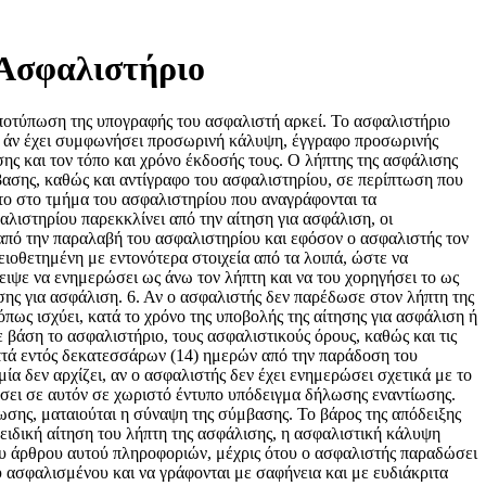
 Ασφαλιστήριο
ποτύπωση της υπογραφής του ασφαλιστή αρκεί. Το ασφαλιστήριο
 ή άν έχει συμφωνήσει προσωρινή κάλυψη, έγγραφο προσωρινής
ης και τον τόπο και χρόνο έκδοσής τους. Ο λήπτης της ασφάλισης
βασης, καθώς και αντίγραφο του ασφαλιστηρίου, σε περίπτωση που
ύτο στο τμήμα του ασφαλιστηρίου που αναγράφονται τα
λιστηρίου παρεκκλίνει από την αίτηση για ασφάλιση, οι
ς από την παραλαβή του ασφαλιστηρίου και εφόσον ο ασφαλιστής τον
ειοθετημένη με εντονότερα στοιχεία από τα λοιπά, ώστε να
ειψε να ενημερώσει ως άνω τον λήπτη και να του χορηγήσει το ως
ησης για ασφάλιση. 6. Αν ο ασφαλιστής δεν παρέδωσε στον λήπτη της
πως ισχύει, κατά το χρόνο της υποβολής της αίτησης για ασφάλιση ή
 βάση το ασφαλιστήριο, τους ασφαλιστικούς όρους, καθώς και τις
απτά εντός δεκατεσσάρων (14) ημερών από την παράδοση του
α δεν αρχίζει, αν ο ασφαλιστής δεν έχει ενημερώσει σχετικά με το
ήσει σε αυτόν σε χωριστό έντυπο υπόδειγμα δήλωσης εναντίωσης.
σης, ματαιούται η σύναψη της σύμβασης. Το βάρος της απόδειξης
 ειδική αίτηση του λήπτη της ασφάλισης, η ασφαλιστική κάλυψη
ου άρθρου αυτού πληροφοριών, μέχρις ότου ο ασφαλιστής παραδώσει
 ασφαλισμένου και να γράφονται με σαφήνεια και με ευδιάκριτα