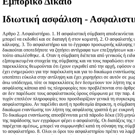
Εμπορικό Δίκαιο
Ιδιωτική ασφάλιση - Ασφαλιστι
Αρθρο 2. Ασφαλιστήριο. 1. Η ασφαλιστική σύμβαση αποδεικνύεται 
μπορεί να εκδοθεί και σε διαταγή ή στον κομιστή. 2. Ο ασφαλιστή
κάλυψης. 3. Το ασφαλιστήριο και το έγγραφο προσωρινής κάλυψης πρ
δικαιούται οποτεδήποτε να ζητήσει αντίγραφα των επεξηγήσεων και
τούτο απωλέσθηκε. 4. Οταν η σύμβαση διέπεται από γενικούς ή ειδ
εξατομικευμένα στοιχεία της σύμβασης και να τους παραδώσει στον 
παρεκκλίσεις θεωρούνται ότι έχουν εγκριθεί από την αρχή, εφόσον 
έχει ενημερώσει για την παρέκκλιση και για το δικαίωμα εναντίωση
υποπίπτει εύκολα στην αντίληψη και έχει χορηγήσει σε αυτόν σε χ
άνω υπόδειγμα, τότε οι παρεκκλίσεις δεν δεσμεύουν τον λήπτη της 
ασφάλισης κάποια από τις πληροφορίες που προβλέπονται στο άρθρο 
αν δεν παρέδωσε τους ασφαλιστικούς όρους σύμφωνα με την παρ. 4 τ
τυχόν επιπλέον πληροφορίες που προσδιορίζουν γενικά τη συγκεκρ
ασφαλιστηρίου. Αν παρέλθει αυτή η προθεσμία άπρακτη, η σύμβαση ι
δικαίωμα εναντίωσης τον λήπτη της ασφάλισης γραπτά ή με ευκρινή
Το δικαίωμα εναντίωσης αποσβέννυται μετά πάροδο δέκα (10) μηνώ
της παράδοσης των εγγράφων φέρει ο ασφαλιστής. Οι διατάξεις της 
παρέχεται αμέσως, μπορεί να συμφωνηθεί κατά τη σύναψη της σύμβ
το ασφαλιστήριο. 8. Ολοι οι όροι του ασφαλιστηρίου πρέπει να λα