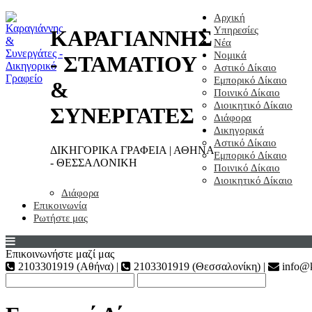
Αρχική
Υπηρεσίες
ΚΑΡΑΓΙΑΝΝΗΣ
Νέα
Νομικά
- ΣΤΑΜΑΤΙΟΥ
Αστικό Δίκαιο
Εμπορικό Δίκαιο
&
Ποινικό Δίκαιο
Διοικητικό Δίκαιο
ΣΥΝΕΡΓΑΤΕΣ
Διάφορα
Δικηγορικά
Αστικό Δίκαιο
ΔΙΚΗΓΟΡΙΚΑ ΓΡΑΦΕΙΑ | ΑΘΗΝΑ
Εμπορικό Δίκαιο
- ΘΕΣΣΑΛΟΝΙΚΗ
Ποινικό Δίκαιο
Διοικητικό Δίκαιο
Διάφορα
Επικοινωνία
Ρωτήστε μας
Επικοινωνήστε μαζί μας
2103301919 (Αθήνα) |
2103301919 (Θεσσαλονίκη) |
info@k