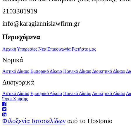
2103301919
info@karagiannislawfirm.gr
Περιεχόμενα
Αρχική
Υπηρεσίες
Νέα
Επικοινωνία
Ρωτήστε μας
Νομικά
Αστικό Δίκαιο
Εμπορικό Δίκαιο
Ποινικό Δίκαιο
Διοικητικό Δίκαιο
Δι
Δικηγορικά
Αστικό Δίκαιο
Εμπορικό Δίκαιο
Ποινικό Δίκαιο
Διοικητικό Δίκαιο
Δι
Όροι Χρήσης
Φιλοξενία Ιστοσελίδων
από το Hostonio