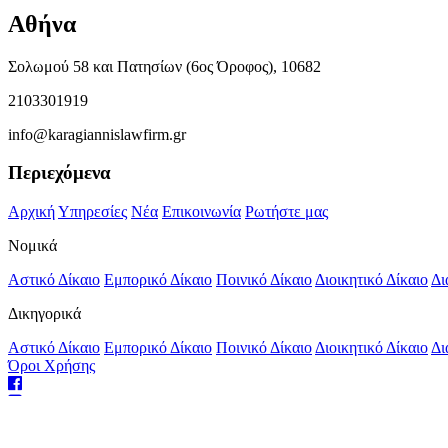
Αθήνα
Σολωμού 58 και Πατησίων (6ος Όροφος), 10682
2103301919
info@karagiannislawfirm.gr
Περιεχόμενα
Αρχική
Υπηρεσίες
Νέα
Επικοινωνία
Ρωτήστε μας
Νομικά
Αστικό Δίκαιο
Εμπορικό Δίκαιο
Ποινικό Δίκαιο
Διοικητικό Δίκαιο
Δι
Δικηγορικά
Αστικό Δίκαιο
Εμπορικό Δίκαιο
Ποινικό Δίκαιο
Διοικητικό Δίκαιο
Δι
Όροι Χρήσης
Φιλοξενία Ιστοσελίδων
από το Hostonio