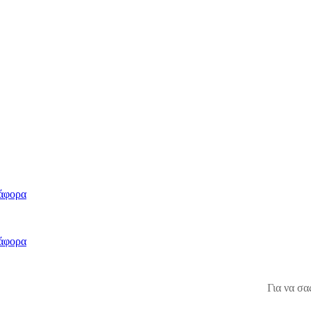
άφορα
άφορα
Για να σα