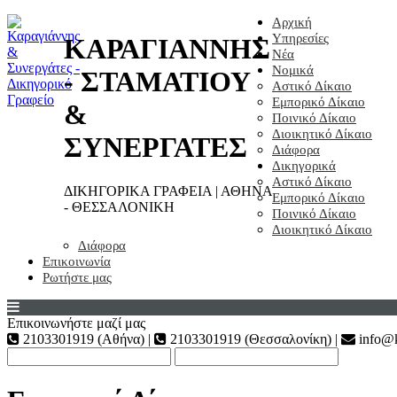
Αρχική
Υπηρεσίες
ΚΑΡΑΓΙΑΝΝΗΣ
Νέα
Νομικά
- ΣΤΑΜΑΤΙΟΥ
Αστικό Δίκαιο
Εμπορικό Δίκαιο
&
Ποινικό Δίκαιο
Διοικητικό Δίκαιο
ΣΥΝΕΡΓΑΤΕΣ
Διάφορα
Δικηγορικά
Αστικό Δίκαιο
ΔΙΚΗΓΟΡΙΚΑ ΓΡΑΦΕΙΑ | ΑΘΗΝΑ
Εμπορικό Δίκαιο
- ΘΕΣΣΑΛΟΝΙΚΗ
Ποινικό Δίκαιο
Διοικητικό Δίκαιο
Διάφορα
Επικοινωνία
Ρωτήστε μας
Επικοινωνήστε μαζί μας
2103301919 (Αθήνα) |
2103301919 (Θεσσαλονίκη) |
info@k