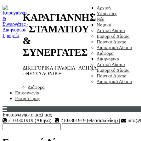
Αρχική
Υπηρεσίες
ΚΑΡΑΓΙΑΝΝΗΣ
Νέα
Νομικά
- ΣΤΑΜΑΤΙΟΥ
Αστικό Δίκαιο
Εμπορικό Δίκαιο
&
Ποινικό Δίκαιο
Διοικητικό Δίκαιο
ΣΥΝΕΡΓΑΤΕΣ
Διάφορα
Δικηγορικά
Αστικό Δίκαιο
ΔΙΚΗΓΟΡΙΚΑ ΓΡΑΦΕΙΑ | ΑΘΗΝΑ
Εμπορικό Δίκαιο
- ΘΕΣΣΑΛΟΝΙΚΗ
Ποινικό Δίκαιο
Διοικητικό Δίκαιο
Διάφορα
Επικοινωνία
Ρωτήστε μας
Επικοινωνήστε μαζί μας
2103301919 (Αθήνα) |
2103301919 (Θεσσαλονίκη) |
info@k