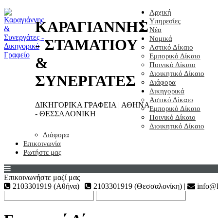
Αρχική
Υπηρεσίες
ΚΑΡΑΓΙΑΝΝΗΣ
Νέα
Νομικά
- ΣΤΑΜΑΤΙΟΥ
Αστικό Δίκαιο
Εμπορικό Δίκαιο
&
Ποινικό Δίκαιο
Διοικητικό Δίκαιο
ΣΥΝΕΡΓΑΤΕΣ
Διάφορα
Δικηγορικά
Αστικό Δίκαιο
ΔΙΚΗΓΟΡΙΚΑ ΓΡΑΦΕΙΑ | ΑΘΗΝΑ
Εμπορικό Δίκαιο
- ΘΕΣΣΑΛΟΝΙΚΗ
Ποινικό Δίκαιο
Διοικητικό Δίκαιο
Διάφορα
Επικοινωνία
Ρωτήστε μας
Επικοινωνήστε μαζί μας
2103301919 (Αθήνα) |
2103301919 (Θεσσαλονίκη) |
info@k