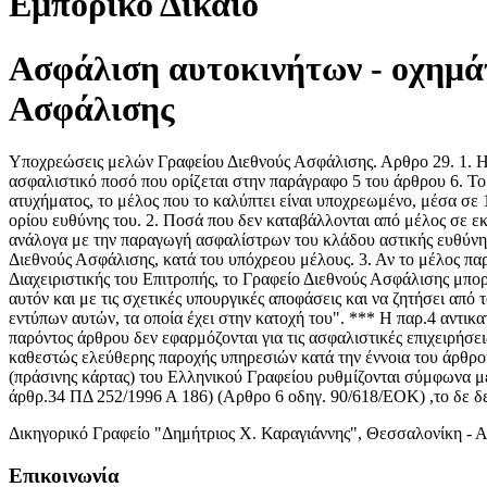
Εμπορικό Δίκαιο
Ασφάλιση αυτοκινήτων - οχημάτ
Ασφάλισης
Υποχρεώσεις μελών Γραφείου Διεθνούς Ασφάλισης. Αρθρο 29. 1. Η 
ασφαλιστικό ποσό που ορίζεται στην παράγραφο 5 του άρθρου 6. Τ
ατυχήματος, το μέλος που το καλύπτει είναι υποχρεωμένο, μέσα σε
ορίου ευθύνης του. 2. Ποσά που δεν καταβάλλονται από μέλος σε 
ανάλογα με την παραγωγή ασφαλίστρων του κλάδου αστικής ευθύνης
Διεθνούς Ασφάλισης, κατά του υπόχρεου μέλους. 3. Αν το μέλος πα
Διαχειριστικής του Επιτροπής, το Γραφείο Διεθνούς Ασφάλισης μπο
αυτόν και με τις σχετικές υπουργικές αποφάσεις και να ζητήσει από
εντύπων αυτών, τα οποία έχει στην κατοχή του". *** Η παρ.4 αντι
παρόντος άρθρου δεν εφαρμόζονται για τις ασφαλιστικές επιχειρήσ
καθεστώς ελεύθερης παροχής υπηρεσιών κατά την έννοια του άρθρο
(πράσινης κάρτας) του Ελληνικού Γραφείου ρυθμίζονται σύμφωνα με
άρθρ.34 ΠΔ 252/1996 Α 186) (Αρθρο 6 οδηγ. 90/618/ΕΟΚ) ,το δε δ
Δικηγορικό Γραφείο "Δημήτριος Χ. Καραγιάννης", Θεσσαλονίκη - 
Επικοινωνία