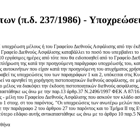
ων (π.δ. 237/1986) - Υποχρεώσε
υποχρέωση μέλους ή του Γραφείου Διεθνούς Ασφάλισης από την έκδο
ο Γραφείο Διεθνούς Ασφάλισης καταβάλλει το ποσό που υπερβαίνει το
 10 εργάσιμες ημέρες από τότε που θα ειδοποιηθεί από το Γραφείο Δι
εκπλήρωση της κατά την προηγούμενη παράγραφο υποχρέωσής του, κα
 αυτοκινήτων που είχαν κατά την προηγούμενη του ατυχήματος χρήση
ραβεί τις υποχρεώσεις του των παραγράφων 1 και 2, υπόκειται στις Κ
ρεί να αρνηθεί τη χορήγηση πιστοποιητικών διεθνούς ασφάλισης, σε 
 το μέλος να διακόψει την έκδοση πιστοποιητικών διεθνούς ασφάλισης,
καταστάθηκε ως άνω με την παρ.13 άρθρ.37 Ν.2496/1997 ΦΕΚ Α 87/16.5
εις - μέλη του Γραφείου Διεθνούς Ασφάλισης που ασκούν τον κλάδο α
υ 1 στοιχ. στ του παρόντος. "Οι υποχρεώσεις των ανωτέρω μελών πο
 την παράγραφο 2 του άρθρου 27 του παρόντος και το Τμήμα II της 
εύτερο εδάφιο αυτής αντικαταστάθηκε ως άνω με το άρθρο 10 παρ.5
Αθήνα