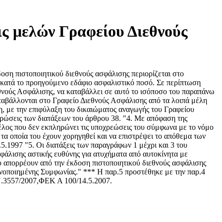
ις μελών Γραφείου Διεθνούς
ση πιστοποιητικού διεθνούς ασφάλισης περιορίζεται στο
 κατά το προηγούμενο εδάφιο ασφαλιστικό ποσό. Σε περίπτωση
εθνούς Ασφάλισης, να καταβάλλει σε αυτό το ισόποσο του παραπάνω
ταβάλλονται στο Γραφείο Διεθνούς Ασφάλισης από τα λοιπά μέλη
, με την επιφύλαξη του δικαιώματος αναγωγής του Γραφείου
υρώσεις των διατάξεων του άρθρου 38. "4. Με απόφαση της
μέλος που δεν εκπληρώνει τις υποχρεώσεις του σύμφωνα με το νόμο
 τα οποία του έχουν χορηγηθεί και να επιστρέψει το απόθεμα των
.1997 "5. Οι διατάξεις των παραγράφων 1 μέχρι και 3 του
σφάλισης αστικής ευθύνης για ατυχήματα από αυτοκίνητα με
υ απορρέουν από την έκδοση πιστοποιητικού διεθνούς ασφάλισης
Ενοποιημένης Συμφωνίας." *** Η παρ.5 προστέθηκε με την παρ.4
 Ν.3557/2007,ΦΕΚ Α 100/14.5.2007.