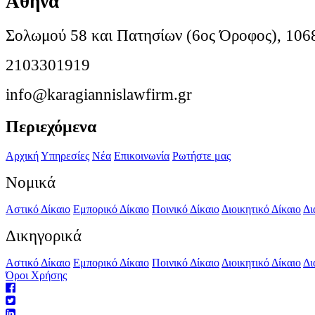
Αθήνα
Σολωμού 58 και Πατησίων (6ος Όροφος), 106
2103301919
info@karagiannislawfirm.gr
Περιεχόμενα
Αρχική
Υπηρεσίες
Νέα
Επικοινωνία
Ρωτήστε μας
Νομικά
Αστικό Δίκαιο
Εμπορικό Δίκαιο
Ποινικό Δίκαιο
Διοικητικό Δίκαιο
Δι
Δικηγορικά
Αστικό Δίκαιο
Εμπορικό Δίκαιο
Ποινικό Δίκαιο
Διοικητικό Δίκαιο
Δι
Όροι Χρήσης