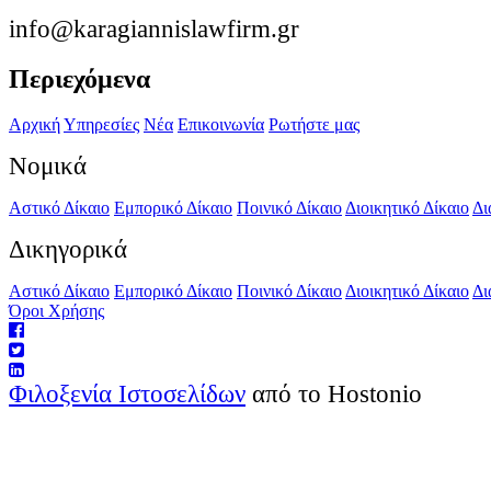
info@karagiannislawfirm.gr
Περιεχόμενα
Αρχική
Υπηρεσίες
Νέα
Επικοινωνία
Ρωτήστε μας
Νομικά
Αστικό Δίκαιο
Εμπορικό Δίκαιο
Ποινικό Δίκαιο
Διοικητικό Δίκαιο
Δι
Δικηγορικά
Αστικό Δίκαιο
Εμπορικό Δίκαιο
Ποινικό Δίκαιο
Διοικητικό Δίκαιο
Δι
Όροι Χρήσης
Φιλοξενία Ιστοσελίδων
από το Hostonio