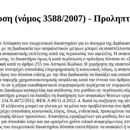
η (νόμος 3588/2007) - Προληπτ
ν Απόφαση του πτωχευτικού δικαστηρίου για το άνοιγμα της Διαδικα
 με τη Διαδικασία των ασφαλιστικών μέτρων μπορεί να αναστέλλονται 
ρα αναγκαστικής εκτέλεσης κατά της περιουσίας του οφειλέτη. Η ανασ
ανσης, το δικαστήριο όμως ή κατά περίπτωση ο πρόεδρος δύναται σε εξ
ραφή κατά το άρθρο 255 του Αστικού Κώδικα. Η χορήγηση της αναστολ
ον συντρέχει σπουδαίος επιχειρηματικός ή κοινωνικός λόγος, η αναστο
εδρος του δύναται επίσης με την ίδια Διαδικασία να διατάξει και οπ
παροχής χρηματοοικονομικής ασφάλειας κατά την έννοια του άρθρου 
πό το αν η ρήτρα εκκαθαριστικού συμψηφισμού περιέχεται σε συμφων
 το Δικαίωμα καταγγελίας και απόδοσης του μισθίου σε περίπτωση σύ
αστήριο μπορεί να διατάξει τη διατήρηση των αναγκαίων θέσεων εργα
υ 234 Ν.4072/2012, ΦΕΚ Α 86/11.4.2012. 4. Κατά τη συζήτηση της αί
. Η κλήτευση μπορεί να γίνεται με τα μέσα που προβλέπονται στο άρ
ρέχει σπουδαίος κοινωνικός λόγος, όπως, ενδεικτικά, προκειμένου να
ατροφής άλλων προσώπων. Απαιτήσεις εργαζομένων για μισθούς δεν κα
ές για σπουδαίο λόγο και για ορισμένο χρόνο ειδικά αναφερόμενους 
 του πτωχευτικού δικαστηρίου δύναται οποτεδήποτε να ανακαλεί ή ν