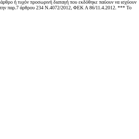
άρθρο ή τυχόν προσωρινή διαταγή που εκδόθηκε παύουν να ισχύουν
 την παρ.7 άρθρου 234 Ν.4072/2012, ΦΕΚ Α 86/11.4.2012. *** Το