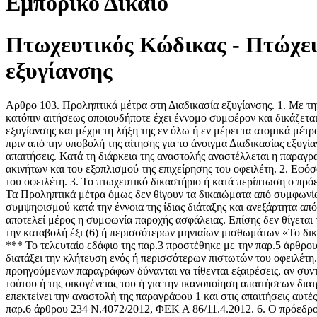
Εμπορικό Δίκαιο
Πτωχευτικός Κώδικας - Πτώχευσ
εξυγίανσης
Αρθρο 103. Προληπτικά μέτρα στη Διαδικασία εξυγίανσης. 1. Με τη
κατόπιν αιτήσεως οποιουδήποτε έχει έννομο συμφέρον και δικάζεται
εξυγίανσης και μέχρι τη λήξη της εν όλω ή εν μέρει τα ατομικά μέτ
πριν από την υποβολή της αίτησης για το άνοιγμα Διαδικασίας εξυγί
απαιτήσεις. Κατά τη διάρκεια της αναστολής αναστέλλεται η παραγ
ακινήτων και του εξοπλισμού της επιχείρησης του οφειλέτη. 2. Εφόσ
του οφειλέτη. 3. Το πτωχευτικό δικαστήριο ή κατά περίπτωση ο πρό
Τα Προληπτικά μέτρα όμως δεν θίγουν τα δικαιώματα από συμφωνία 
συμψηφισμού κατά την έννοια της ίδιας διάταξης και ανεξάρτητα α
αποτελεί μέρος η συμφωνία παροχής ασφάλειας. Επίσης δεν θίγεται
την καταβολή έξι (6) ή περισσότερων μηνιαίων μισθωμάτων «Το δικ
*** Το τελευταίο εδάφιο της παρ.3 προστέθηκε με την παρ.5 άρθρο
διατάξει την κλήτευση ενός ή περισσότερων πιστωτών του οφειλέτη
προηγούμενων παραγράφων δύνανται να τίθενται εξαιρέσεις, αν συντ
τούτου ή της οικογένειας του ή για την ικανοποίηση απαιτήσεων δι
επεκτείνει την αναστολή της παραγράφου 1 και στις απαιτήσεις αυτ
παρ.6 άρθρου 234 Ν.4072/2012, ΦΕΚ Α 86/11.4.2012. 6. Ο πρόεδρος