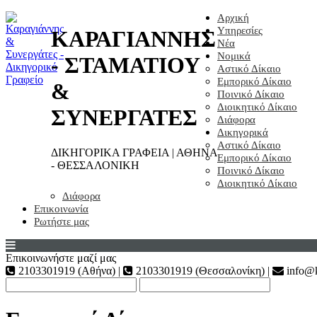
Αρχική
Υπηρεσίες
ΚΑΡΑΓΙΑΝΝΗΣ
Νέα
Νομικά
- ΣΤΑΜΑΤΙΟΥ
Αστικό Δίκαιο
Εμπορικό Δίκαιο
&
Ποινικό Δίκαιο
Διοικητικό Δίκαιο
ΣΥΝΕΡΓΑΤΕΣ
Διάφορα
Δικηγορικά
Αστικό Δίκαιο
ΔΙΚΗΓΟΡΙΚΑ ΓΡΑΦΕΙΑ | ΑΘΗΝΑ
Εμπορικό Δίκαιο
- ΘΕΣΣΑΛΟΝΙΚΗ
Ποινικό Δίκαιο
Διοικητικό Δίκαιο
Διάφορα
Επικοινωνία
Ρωτήστε μας
Επικοινωνήστε μαζί μας
2103301919 (Αθήνα) |
2103301919 (Θεσσαλονίκη) |
info@k