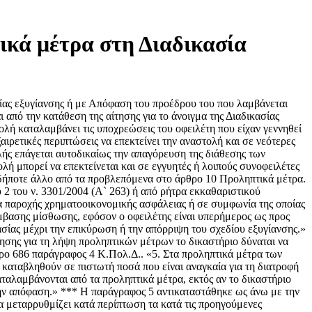
ικά μέτρα στη Διαδικασία
σίας εξυγίανσης ή με Απόφαση του προέδρου του που λαμβάνεται
από την κατάθεση της αίτησης για το άνοιγμα της Διαδικασίας
τολή καταλαμβάνει τις υποχρεώσεις του οφειλέτη που είχαν γεννηθεί
αιρετικές περιπτώσεις να επεκτείνει την αναστολή και σε νεότερες
ής επάγεται αυτοδικαίως την απαγόρευση της διάθεσης των
λή μπορεί να επεκτείνεται και σε εγγυητές ή λοιπούς συνοφειλέτες
οιοδήποτε άλλο από τα προβλεπόμενα στο άρθρο 10 Προληπτικά μέτρα.
2 του ν. 3301/2004 (Α` 263) ή από ρήτρα εκκαθαριστικού
ία παροχής χρηματοοικονομικής ασφάλειας ή σε συμφωνία της οποίας
μβασης μίσθωσης, εφόσον ο οφειλέτης είναι υπερήμερος ως προς
σίας μέχρι την επικύρωση ή την απόρριψη του σχεδίου εξυγίανσης.»
τησης για τη λήψη προληπτικών μέτρων το δικαστήριο δύναται να
θρο 686 παράγραφος 4 Κ.Πολ.Δ.. «5. Στα προληπτικά μέτρα των
 καταβληθούν σε πιστωτή ποσά που είναι αναγκαία για τη διατροφή
ταλαμβάνονται από τα προληπτικά μέτρα, εκτός αν το δικαστήριο
στην απόφαση.» *** Η παράγραφος 5 αντικαταστάθηκε ως άνω με την
α μεταρρυθμίζει κατά περίπτωση τα κατά τις προηγούμενες