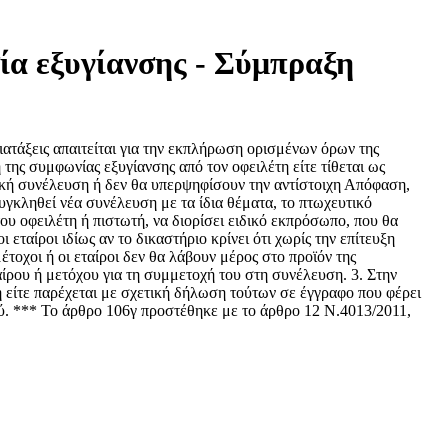
ία εξυγίανσης - Σύμπραξη
ιατάξεις απαιτείται για την εκπλήρωση ορισμένων όρων της
ης συμφωνίας εξυγίανσης από τον οφειλέτη είτε τίθεται ως
ετική συνέλευση ή δεν θα υπερψηφίσουν την αντίστοιχη Απόφαση,
υγκληθεί νέα συνέλευση με τα ίδια θέματα, το πτωχευτικό
του οφειλέτη ή πιστωτή, να διορίσει ειδικό εκπρόσωπο, που θα
εταίροι ιδίως αν το δικαστήριο κρίνει ότι χωρίς την επίτευξη
τοχοι ή οι εταίροι δεν θα λάβουν μέρος στο προϊόν της
ίρου ή μετόχου για τη συμμετοχή του στη συνέλευση. 3. Στην
είτε παρέχεται με σχετική δήλωση τούτων σε έγγραφο που φέρει
χύ. *** Το άρθρο 106γ προστέθηκε με το άρθρο 12 Ν.4013/2011,