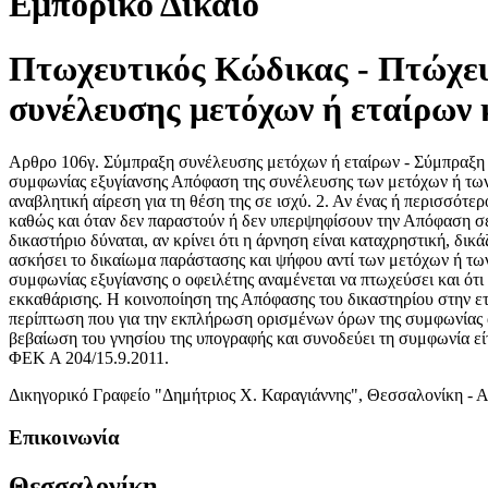
Εμπορικό Δίκαιο
Πτωχευτικός Κώδικας - Πτώχευσ
συνέλευσης μετόχων ή εταίρων 
Αρθρο 106γ. Σύμπραξη συνέλευσης μετόχων ή εταίρων - Σύμπραξη τρί
συμφωνίας εξυγίανσης Απόφαση της συνέλευσης των μετόχων ή των ε
αναβλητική αίρεση για τη θέση της σε ισχύ. 2. Αν ένας ή περισσότ
καθώς και όταν δεν παραστούν ή δεν υπερψηφίσουν την Απόφαση σε 
δικαστήριο δύναται, αν κρίνει ότι η άρνηση είναι καταχρηστική, δι
ασκήσει το δικαίωμα παράστασης και ψήφου αντί των μετόχων ή των ε
συμφωνίας εξυγίανσης ο οφειλέτης αναμένεται να πτωχεύσει και ότι 
εκκαθάρισης. Η κοινοποίηση της Απόφασης του δικαστηρίου στην ετα
περίπτωση που για την εκπλήρωση ορισμένων όρων της συμφωνίας α
βεβαίωση του γνησίου της υπογραφής και συνοδεύει τη συμφωνία είτ
ΦΕΚ Α 204/15.9.2011.
Δικηγορικό Γραφείο "Δημήτριος Χ. Καραγιάννης", Θεσσαλονίκη - 
Επικοινωνία
Θεσσαλονίκη