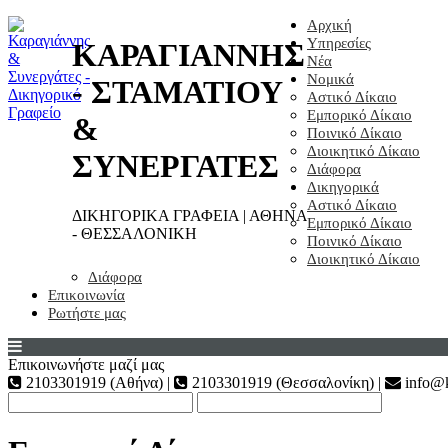
Αρχική
Υπηρεσίες
ΚΑΡΑΓΙΑΝΝΗΣ
Νέα
Νομικά
- ΣΤΑΜΑΤΙΟΥ
Αστικό Δίκαιο
Εμπορικό Δίκαιο
&
Ποινικό Δίκαιο
Διοικητικό Δίκαιο
ΣΥΝΕΡΓΑΤΕΣ
Διάφορα
Δικηγορικά
Αστικό Δίκαιο
ΔΙΚΗΓΟΡΙΚΑ ΓΡΑΦΕΙΑ | ΑΘΗΝΑ
Εμπορικό Δίκαιο
- ΘΕΣΣΑΛΟΝΙΚΗ
Ποινικό Δίκαιο
Διοικητικό Δίκαιο
Διάφορα
Επικοινωνία
Ρωτήστε μας
Επικοινωνήστε μαζί μας
2103301919 (Αθήνα) |
2103301919 (Θεσσαλονίκη) |
info@k