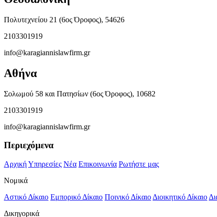
Πολυτεχνείου 21 (6ος Όροφος), 54626
2103301919
info@karagiannislawfirm.gr
Αθήνα
Σολωμού 58 και Πατησίων (6ος Όροφος), 10682
2103301919
info@karagiannislawfirm.gr
Περιεχόμενα
Αρχική
Υπηρεσίες
Νέα
Επικοινωνία
Ρωτήστε μας
Νομικά
Αστικό Δίκαιο
Εμπορικό Δίκαιο
Ποινικό Δίκαιο
Διοικητικό Δίκαιο
Δι
Δικηγορικά