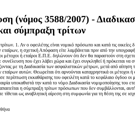
η (νόμος 3588/2007) - Διαδικασ
και σύμπραξη τρίτων
των. 1. Αν ο οφειλέτης είναι νομικό πρόσωπο και κατά τις οικείες δ
ταίρων, η σχετική Απόφαση είτε λαμβάνεται πριν από την υπογραφή τ
εροι μέτοχοι ή εταίροι Ε.Π.Ε. δηλώνουν ότι δεν θα παραστούν στη σχ
συνέλευση που έχει λάβει χώρα και έχει συγκληθεί ή πρόκειται να σ
κάζοντας με τη Διαδικασία των ασφαλιστικών μέτρων, μετά από αίτηση 
ταίρων αυτών. Θεωρείται ότι αρνούνται καταχρηστικά οι μέτοχοι ή οι 
σε περίπτωση εκκαθάρισης του οφειλέτη κατά το κεφάλαιο όγδοο οι μέ
ιρία υποκαθιστά την κατά το νόμο Διαδικασία νομιμοποίησης του ετα
παιτείται η σύμπραξη τρίτων πρόσωπων που δεν συμβάλλονται, αυτή 
ε τίθεται ως αναβλητική αίρεση στη συμφωνία για τη θέση της σε ισ
Αθήνα