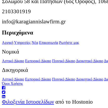
Σολωμού 58 και Πατησίων (6ος Όροφος), 106
2103301919
info@karagiannislawfirm.gr
Περιεχόμενα
Αρχική
Υπηρεσίες
Νέα
Επικοινωνία
Ρωτήστε μας
Νομικά
Αστικό Δίκαιο
Εμπορικό Δίκαιο
Ποινικό Δίκαιο
Διοικητικό Δίκαιο
Δι
Δικηγορικά
Αστικό Δίκαιο
Εμπορικό Δίκαιο
Ποινικό Δίκαιο
Διοικητικό Δίκαιο
Δι
Όροι Χρήσης
Φιλοξενία Ιστοσελίδων
από το Hostonio