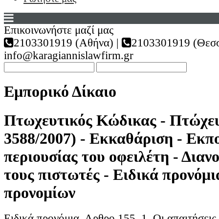
Επικοινωνήστε μαζί μας
2103301919 (Αθήνα) |
2103301919 (Θεσσ
info@karagiannislawfirm.gr
Εμπορικό Δίκαιο
Πτωχευτικός Κώδικας - Πτώχευ
3588/2007) - Εκκαθάριση - Εκπ
περιουσίας του οφειλέτη - Διαν
τους πιστωτές - Ειδικά προνόμι
προνομίων
Ειδικά προνόμια. Αρθρο 155. 1. Οι απαιτήσεις