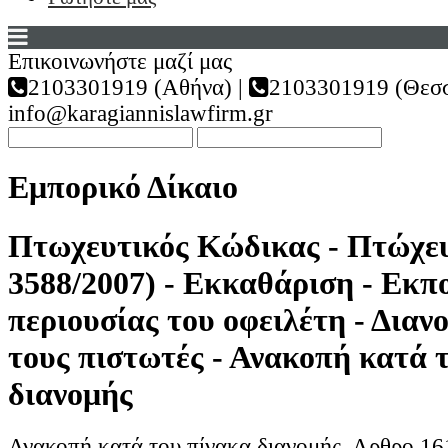
Επικοινωνήστε μαζί μας
2103301919 (Αθήνα) |
2103301919 (Θεσσ
info@karagiannislawfirm.gr
Εμπορικό Δίκαιο
Πτωχευτικός Κώδικας - Πτώχευ
3588/2007) - Εκκαθάριση - Εκπ
περιουσίας του οφειλέτη - Διαν
τους πιστωτές - Ανακοπή κατά 
διανομής
Ανακοπή κατά του πίνακα διανομής. Αρθρο 161