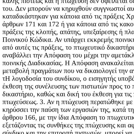
καλής πίστεως και η πτώχευση δεν οφείλεται σε
του. Δεν μπορούν να κηρυχθούν συγγνωστοί αυ
καταδικάστηκαν για κάποια από τις πράξεις Χ
άρθρων 171 και 172 ή για κάποια από τις κακ
πράξεις της κλοπής, απάτης, υπεξαίρεσης ή πλ
Ποινικού Κώδικα. Αν υπάρχει εκκρεμής ποινικ
από αυτές τις πράξεις, το πτωχευτικό δικαστήρ
αναβάλλει την Απόφαση του μέχρι την αμετάκ
ποινικής Διαδικασίας. Η Απόφαση ανακαλείται
μεταβολή πραγμάτων που να δικαιολογεί την 
τΗ λογοδοσία του συνδίκου, ο εισηγητής υποβά
έκθεση της συνέλευσης των πιστωτών προς το 
δικαστήριο, καθώς και δική του έκθεση για τις 
πτωχεύσεως. 3. Αν η πτώχευση περατώθηκε μ
κηρύσσει την παύση των εργασιών της, κατά τη
άρθρου 166, με την ίδια Απόφαση το πτωχευτικ
εξετάζοντας τις συνθήκες της πτώχευσης και α
σύνδικο και την επιτροπή πιστωτών, μπορεί να