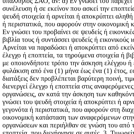
υπάλληλος ΣΑΟ, αν: α) Εν γνώσει του παρέχει 
συνέλευση ή σε εκείνον που ασκεί την εποπτεί
ψευδή στοιχεία ή αρνείται ή αποκρύπτει αληθή 
ή περιστατικά, που αφορούν στην οικονομική κ
Εν γνώσει του προβαίνει σε ψευδείς ή εικονικέ
βιβλία τους ή συντάσσει ψευδείς ή εικονικούς 
Αρνείται να παραδώσει ή αποκρύπτει από εκεί
έλεγχο ή εποπτεία, τα τηρούμενα στοιχεία ή βι
με οποιονδήποτε τρόπο την άσκηση ελέγχου ή 
φυλάκιση από ένα (1) μήνα έως ένα (1) έτος, 
διατάξεις δεν προβλέπεται βαρύτερη ποινή, τιμ
διενεργεί έλεγχο ή εποπτεία στις αναφερόμενε
οργανώσεις, αν κατά την άσκηση των καθηκόντ
γνώσει του ψευδή στοιχεία ή αποκρύπτει ή αρν
γεγονότα ή περιστατικά, που αφορούν στη διαχ
οικονομική κατάσταση των αναφερόμενων στη
οργανώσεων και περιήλθαν σε γνώση του από τ
εποπτεία, που διενήργησε σε αυτές. 3. Τιμωρεί