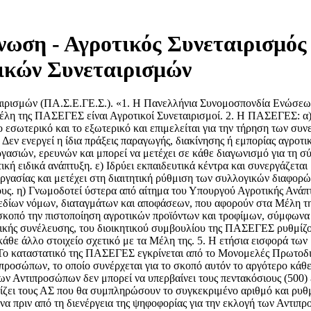
ωση - Αγροτικός Συνεταιρισμός 
ικών Συνεταιρισμών
ιρισμών (ΠΑ.Σ.Ε.ΓΕ.Σ.). «1. Η Πανελλήνια Συνομοσπονδία Ενώσεω
έλη της ΠΑΣΕΓΕΣ είναι Αγροτικοί Συνεταιρισμοί. 2. Η ΠΑΣΕΓΕΣ: α) 
 εσωτερικό και το εξωτερικό και επιμελείται για την τήρηση των συνε
Δεν ενεργεί η ίδια πράξεις παραγωγής, διακίνησης ή εμπορίας αγροτι
γασιών, ερευνών και μπορεί να μετέχει σε κάθε διαγωνισμό για τη 
τική ειδικά ανάπτυξη. ε) Ιδρύει εκπαιδευτικά κέντρα και συνεργάζετ
ργασίας και μετέχει στη διαιτητική ρύθμιση των συλλογικών διαφορώ
τους. η) Γνωμοδοτεί ύστερα από αίτημα του Υπουργού Αγροτικής Ανάπ
σχεδίων νόμων, διαταγμάτων και αποφάσεων, που αφορούν στα Μέλη τη
οπό την πιστοποίηση αγροτικών προϊόντων και τροφίμων, σύμφωνα με 
γενικής συνέλευσης, του διοικητικού συμβουλίου της ΠΑΣΕΓΕΣ ρυθμίζ
 κάθε άλλο στοιχείο σχετικό με τα Μέλη της. 5. Η ετήσια εισφορά τ
 Το καταστατικό της ΠΑΣΕΓΕΣ εγκρίνεται από το Μονομελές Πρωτοδικε
οσώπων, το οποίο συνέρχεται για το σκοπό αυτόν το αργότερο κάθε 
των Αντιπροσώπων δεν μπορεί να υπερβαίνει τους πεντακόσιους (500
ει τους ΑΣ που θα συμπληρώσουν το συγκεκριμένο αριθμό και ρυθμίζε
ήνα πριν από τη διενέργεια της ψηφοφορίας για την εκλογή των Αντι