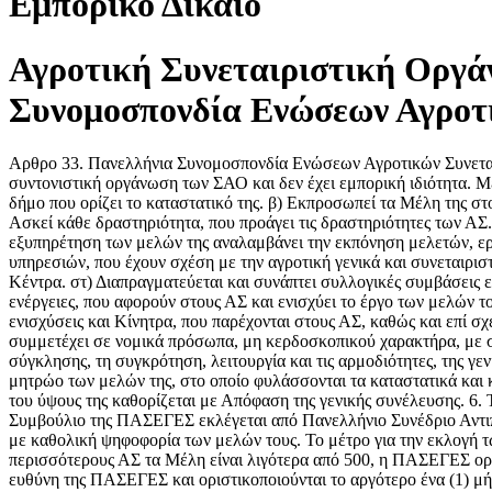
Εμπορικό Δίκαιο
Αγροτική Συνεταιριστική Οργάν
Συνομοσπονδία Ενώσεων Αγροτ
Αρθρο 33. Πανελλήνια Συνομοσπονδία Ενώσεων Αγροτικών Συνετα
συντονιστική οργάνωση των ΣΑΟ και δεν έχει εμπορική ιδιότητα. Μ
δήμο που ορίζει το καταστατικό της. β) Εκπροσωπεί τα Μέλη της στο
Ασκεί κάθε δραστηριότητα, που προάγει τις δραστηριότητες των ΑΣ. 
εξυπηρέτηση των μελών της αναλαμβάνει την εκπόνηση μελετών, ερ
υπηρεσιών, που έχουν σχέση με την αγροτική γενικά και συνεταιρισ
Κέντρα. στ) Διαπραγματεύεται και συνάπτει συλλογικές συμβάσεις ε
ενέργειες, που αφορούν στους ΑΣ και ενισχύει το έργο των μελών 
ενισχύσεις και Κίνητρα, που παρέχονται στους ΑΣ, καθώς και επί 
συμμετέχει σε νομικά πρόσωπα, μη κερδοσκοπικού χαρακτήρα, με σκ
σύγκλησης, τη συγκρότηση, λειτουργία και τις αρμοδιότητες, της 
μητρώο των μελών της, στο οποίο φυλάσσονται τα καταστατικά και
του ύψους της καθορίζεται με Απόφαση της γενικής συνέλευσης. 6.
Συμβούλιο της ΠΑΣΕΓΕΣ εκλέγεται από Πανελλήνιο Συνέδριο Αντιπρ
με καθολική ψηφοφορία των μελών τους. Το μέτρο για την εκλογή 
περισσότερους ΑΣ τα Μέλη είναι λιγότερα από 500, η ΠΑΣΕΓΕΣ ορίζ
ευθύνη της ΠΑΣΕΓΕΣ και οριστικοποιούνται το αργότερο ένα (1) μ