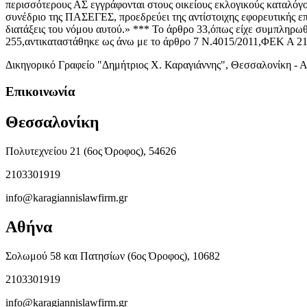
περισσότερους ΑΣ εγγράφονται στους οικείους εκλογικούς καταλόγο
συνέδριο της ΠΑΣΕΓΕΣ, προεδρεύει της αντίστοιχης εφορευτικής επ
διατάξεις του νόμου αυτού.» *** Το άρθρο 33,όπως είχε συμπληρω
255,αντικαταστάθηκε ως άνω με το άρθρο 7 Ν.4015/2011,ΦΕΚ Α 21
Δικηγορικό Γραφείο "Δημήτριος Χ. Καραγιάννης", Θεσσαλονίκη - 
Επικοινωνία
Θεσσαλονίκη
Πολυτεχνείου 21 (6ος Όροφος), 54626
2103301919
info@karagiannislawfirm.gr
Αθήνα
Σολωμού 58 και Πατησίων (6ος Όροφος), 10682
2103301919
info@karagiannislawfirm.gr