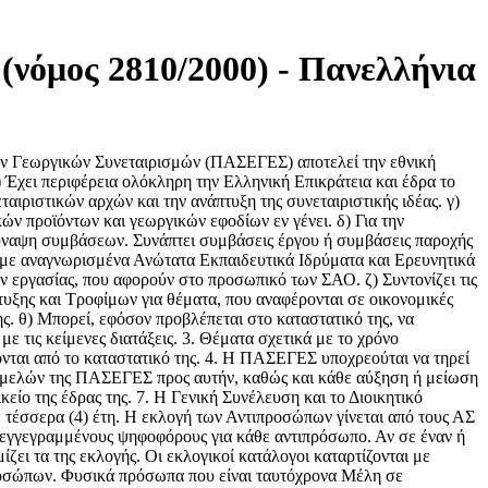
(νόμος 2810/2000) - Πανελλήνια
ν Γεωργικών Συνεταιρισμών (ΠΑΣΕΓΕΣ) αποτελεί την εθνική
Έχει περιφέρεια ολόκληρη την Ελληνική Επικράτεια και έδρα το
ταιριστικών αρχών και την ανάπτυξη της συνεταιριστικής ιδέας. γ)
κών προϊόντων και γεωργικών εφοδίων εν γένει. δ) Για την
σύναψη συμβάσεων. Συνάπτει συμβάσεις έργου ή συμβάσεις παροχής
αι με αναγνωρισμένα Ανώτατα Εκπαιδευτικά Ιδρύματα και Ερευνητικά
ν εργασίας, που αφορούν στο προσωπικό των ΣΑΟ. ζ) Συντονίζει τις
τυξης και Τροφίμων για θέματα, που αναφέρονται σε οικονομικές
ς. θ) Μπορεί, εφόσον προβλέπεται στο καταστατικό της, να
τις κείμενες διατάξεις. 3. Θέματα σχετικά με το χρόνο
ονται από το καταστατικό της. 4. Η ΠΑΣΕΓΕΣ υποχρεούται να τηρεί
ων μελών της ΠΑΣΕΓΕΣ προς αυτήν, καθώς και κάθε αύξηση ή μείωση
ίο της έδρας της. 7. Η Γενική Συνέλευση και το Διοικητικό
τέσσερα (4) έτη. Η εκλογή των Αντιπροσώπων γίνεται από τους ΑΣ
) εγγεγραμμένους ψηφοφόρους για κάθε αντιπρόσωπο. Αν σε έναν ή
ι τα της εκλογής. Οι εκλογικοί κατάλογοι καταρτίζονται με
προσώπων. Φυσικά πρόσωπα που είναι ταυτόχρονα Μέλη σε