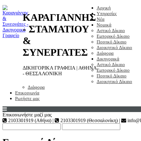
Αρχική
Υπηρεσίες
ΚΑΡΑΓΙΑΝΝΗΣ
Νέα
Νομικά
- ΣΤΑΜΑΤΙΟΥ
Αστικό Δίκαιο
Εμπορικό Δίκαιο
&
Ποινικό Δίκαιο
Διοικητικό Δίκαιο
ΣΥΝΕΡΓΑΤΕΣ
Διάφορα
Δικηγορικά
Αστικό Δίκαιο
ΔΙΚΗΓΟΡΙΚΑ ΓΡΑΦΕΙΑ | ΑΘΗΝΑ
Εμπορικό Δίκαιο
- ΘΕΣΣΑΛΟΝΙΚΗ
Ποινικό Δίκαιο
Διοικητικό Δίκαιο
Διάφορα
Επικοινωνία
Ρωτήστε μας
Επικοινωνήστε μαζί μας
2103301919 (Αθήνα) |
2103301919 (Θεσσαλονίκη) |
info@k