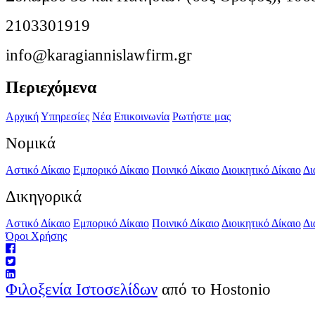
2103301919
info@karagiannislawfirm.gr
Περιεχόμενα
Αρχική
Υπηρεσίες
Νέα
Επικοινωνία
Ρωτήστε μας
Νομικά
Αστικό Δίκαιο
Εμπορικό Δίκαιο
Ποινικό Δίκαιο
Διοικητικό Δίκαιο
Δι
Δικηγορικά
Αστικό Δίκαιο
Εμπορικό Δίκαιο
Ποινικό Δίκαιο
Διοικητικό Δίκαιο
Δι
Όροι Χρήσης
Φιλοξενία Ιστοσελίδων
από το Hostonio