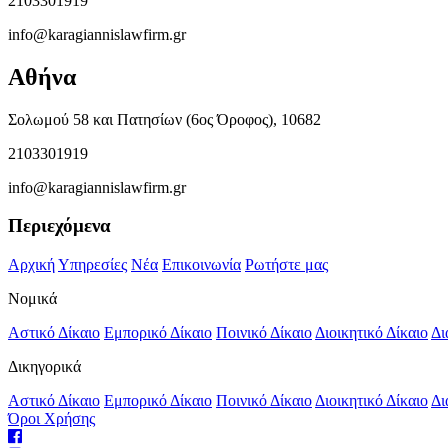
2103301919
info@karagiannislawfirm.gr
Αθήνα
Σολωμού 58 και Πατησίων (6ος Όροφος), 10682
2103301919
info@karagiannislawfirm.gr
Περιεχόμενα
Αρχική
Υπηρεσίες
Νέα
Επικοινωνία
Ρωτήστε μας
Νομικά
Αστικό Δίκαιο
Εμπορικό Δίκαιο
Ποινικό Δίκαιο
Διοικητικό Δίκαιο
Δι
Δικηγορικά
Αστικό Δίκαιο
Εμπορικό Δίκαιο
Ποινικό Δίκαιο
Διοικητικό Δίκαιο
Δι
Όροι Χρήσης