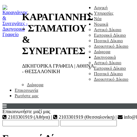
Αρχική
Υπηρεσίες
ΚΑΡΑΓΙΑΝΝΗΣ
Νέα
Νομικά
- ΣΤΑΜΑΤΙΟΥ
Αστικό Δίκαιο
Εμπορικό Δίκαιο
&
Ποινικό Δίκαιο
Διοικητικό Δίκαιο
ΣΥΝΕΡΓΑΤΕΣ
Διάφορα
Δικηγορικά
Αστικό Δίκαιο
ΔΙΚΗΓΟΡΙΚΑ ΓΡΑΦΕΙΑ | ΑΘΗΝΑ
Εμπορικό Δίκαιο
- ΘΕΣΣΑΛΟΝΙΚΗ
Ποινικό Δίκαιο
Διοικητικό Δίκαιο
Διάφορα
Επικοινωνία
Ρωτήστε μας
Επικοινωνήστε μαζί μας
2103301919 (Αθήνα) |
2103301919 (Θεσσαλονίκη) |
info@k