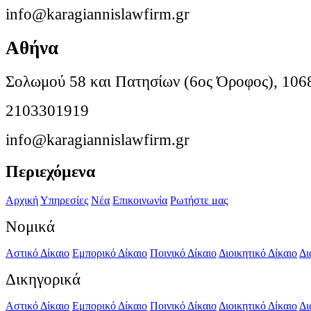
info@karagiannislawfirm.gr
Αθήνα
Σολωμού 58 και Πατησίων (6ος Όροφος), 106
2103301919
info@karagiannislawfirm.gr
Περιεχόμενα
Αρχική
Υπηρεσίες
Νέα
Επικοινωνία
Ρωτήστε μας
Νομικά
Αστικό Δίκαιο
Εμπορικό Δίκαιο
Ποινικό Δίκαιο
Διοικητικό Δίκαιο
Δι
Δικηγορικά
Αστικό Δίκαιο
Εμπορικό Δίκαιο
Ποινικό Δίκαιο
Διοικητικό Δίκαιο
Δι