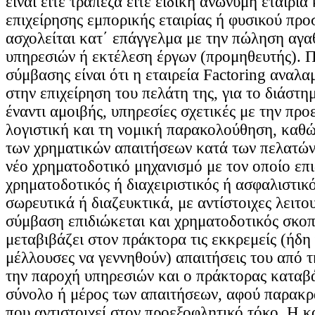
είναι είτε τράπεζα είτε ειδική ανώνυμη εταιρία 
επιχείρησης εμπορικής εταιρίας ή φυσικού πρ
ασχολείται κατ΄ επάγγελμα με την πώληση αγα
υπηρεσιών ή εκτέλεση έργων (προμηθευτής). Π
σύμβασης είναι ότι η εταιρεία Factoring αναλα
στην επιχείρηση του πελάτη της, για το διάστη
έναντι αμοιβής, υπηρεσίες σχετικές με την προ
λογιστική και τη νομική παρακολούθηση, καθώ
των χρηματικών απαιτήσεων κατά των πελατών 
νέο χρηματοδοτικό μηχανισμό με τον οποίο επ
χρηματοδοτικός ή διαχειριστικός ή ασφαλιστικό
σωρευτικά ή διαζευκτικά, με αντίστοιχες λειτου
σύμβαση επιδιώκεται και χρηματοδοτικός σκοπ
μεταβιβάζει στον πράκτορα τις εκκρεμείς (ήδη
μέλλουσες να γεννηθούν) απαιτήσεις του από 
την παροχή υπηρεσιών και ο πράκτορας καταβ
σύνολο ή μέρος των απαιτήσεων, αφού παρακρ
που αντιστοιχεί στον προεξοφλητικό τόκο. Η κ