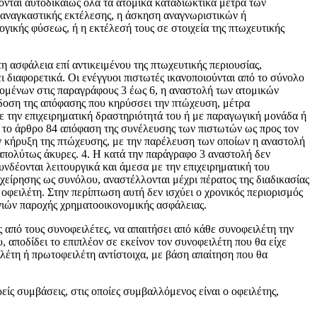
­νται αυτοδικαίως όλα τα ατομικά καταδιωκτικά μέτρα των
 αναγκαστικής εκτέλεσης, η άσκηση αναγνωριστικών ή
ικής φύσεως, ή η εκτέλεσή τους σε στοιχεία της πτωχευτικής
η ασφάλεια επί αντικειμένου της πτωχευτικής περιουσίας,
ι διαφορετικά. Οι ενέγγυοι πιστωτές ικανοποιούνται από το σύνολο
ρομένων στις παρα­γράφους 3 έως 6, η αναστολή των ατομικών
έκδοση της απόφασης που κηρύσσει την πτώχευση, μέτρα
με την επιχειρηματική δραστηριότητά του ή με παραγωγική μονάδα ή
ά το άρθρο 84 απόφαση της συνέλευσης των πιστωτών ως προς τον
ν κήρυξη της πτώχευσης, με την παρέλευση των οποίων η αναστολή
 απολύτως άκυρες. 4. Η κατά την παράγραφο 3 αναστολή δεν
συνδέονται λειτουργικά και άμεσα με την επιχειρηματική του
χείρησης ως συνόλου, αναστέλλονται μέχρι πέρατος της διαδικασίας
 οφειλέτη. Στην περίπτωση αυτή δεν ισχύει ο χρονικός περιορισμός
ωνιών πα­ροχής χρηματοοικονομικής ασφάλειας.
ς από τους συνοφειλέτες, να απαιτήσει από κάθε συνοφειλέτη την
 αποδίδει το επιπλέον σε εκείνον τον συνοφειλέτη που θα είχε
λέτη ή πρωτοφειλέτη αντίστοιχα, με βάση απαίτηση που θα
ίς συμβάσεις, στις οποίες συμβαλλό­μενος είναι ο οφειλέτης,