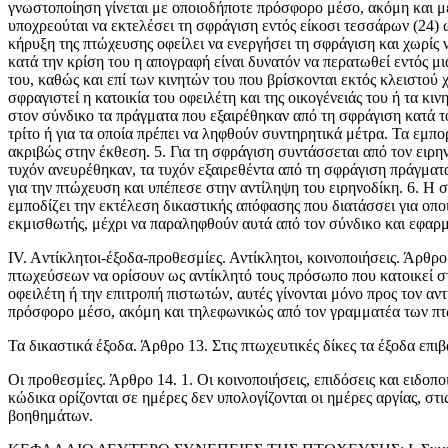
γνωστοποίηση γίνεται με οποιοδήποτε πρόσφορο μέσο, ακόμη και με 
υποχρεούται να εκτελέσει τη σφράγιση εντός είκοσι τεσσάρων (24) 
κήρυξη της πτώχευσης οφείλει να ενεργήσει τη σφράγιση και χωρίς ν
κατά την κρίση του η απογραφή είναι δυνατόν να περατωθεί εντός μι
του, καθώς και επί των κινητών του που βρίσκονται εκτός κλειστού 
σφραγιστεί η κατοικία του οφειλέτη και της οικογένειάς του ή τα κ
στον σύνδικο τα πράγματα που εξαιρέθηκαν από τη σφράγιση κατά τ
τρίτο ή για τα οποία πρέπει να ληφθούν συντηρητικά μέτρα. Τα εμπο
ακριβώς στην έκθεση. 5. Για τη σφράγιση συντάσσεται από τον ειρη
τυχόν ανευρέθηκαν, τα τυχόν εξαιρεθέντα από τη σφράγιση πράγματ
για την πτώχευση και υπέπεσε στην αντίληψη του ειρηνοδίκη. 6. Η
εμποδίζει την εκτέλεση δικαστικής απόφασης που διατάσσει για οπ
εκμισθωτής, μέχρι να παραληφθούν αυτά από τον σύνδικο και εφαρμ
ΙV. Aντίκλητοι-έξοδα-προθεσμίες. Αντίκλητοι, κοινοποιήσεις. Άρθρ
πτωχεύσεων να ορίσουν ως αντίκλητό τους πρόσωπο που κατοικεί στη
οφειλέτη ή την επιτροπή πιστωτών, αυτές γίνονται μόνο προς τον αντί
πρόσφορο μέσο, ακόμη και τηλεφωνικώς από τον γραμματέα των πτω
Τα δικαστικά έξοδα. Άρθρο 13. Στις πτωχευτικές δίκες τα έξοδα επι
Οι προθεσμίες. Άρθρο 14. 1. Οι κοινοποιήσεις, επιδόσεις και ειδοποι
κώδικα ορίζονται σε ημέρες δεν υπολογίζονται οι ημέρες αρ­γίας, σ
βοηθημάτων.