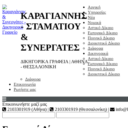
Αρχική
Υπηρεσίες
ΚΑΡΑΓΙΑΝΝΗΣ
Νέα
Νομικά
- ΣΤΑΜΑΤΙΟΥ
Αστικό Δίκαιο
Εμπορικό Δίκαιο
&
Ποινικό Δίκαιο
Διοικητικό Δίκαιο
ΣΥΝΕΡΓΑΤΕΣ
Διάφορα
Δικηγορικά
Αστικό Δίκαιο
ΔΙΚΗΓΟΡΙΚΑ ΓΡΑΦΕΙΑ | ΑΘΗΝΑ
Εμπορικό Δίκαιο
- ΘΕΣΣΑΛΟΝΙΚΗ
Ποινικό Δίκαιο
Διοικητικό Δίκαιο
Διάφορα
Επικοινωνία
Ρωτήστε μας
Επικοινωνήστε μαζί μας
2103301919 (Αθήνα) |
2103301919 (Θεσσαλονίκη) |
info@k