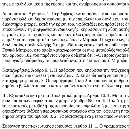
της με τα ένδικα μέσα της έφεσης και της αναίρεσης που ασκούνται κ
Δημοσιότητα. Άρθρο 8. 1. Περιλήψεις των αποφάσεων που κηρύσ­σ
παρόντα κώδικα, δημο­σιεύονται με την επιμέλεια του συνδίκου, τ
δικαστήριο μπορεί, κατά την κρίση του, να διατάξει και πρόσθετες 
επικυρώνουν τη συμφωνία συνδιαλλαγής, κηρύσσουν τη λύση αυτής, 
εργασίες της πτωχεύσεως και σε όσες άλλες περιπτώσεις ορί­ζεται 
επιμέλεια του γραμματέα των πτωχεύσε­ων Μητρώο Πτωχεύσεων, στ
διαδικασίας συνδιαλλαγής. Στη μερίδα τους κατα­χωρείται κάθε περ
Γενικό Μητρώο, στο οποίο καταχωρούνται οι άνω μεταβολές για ολ
του άρθρου 182 του παρόντος νόμου ορίζεται ότι : «Οι προϊσχύσασε
υπουρ­γικής απόφασης, τα προβλεπόμενα στη διάταξη αυτή Μητρώα ε
Καταχωρήσεις. Άρθρο 9. 1. Η απόφαση που κηρύσσει την πτώχευση, 
δικαιώματα του οφειλέτη επί ακινήτων. 2. Σε περίπτωση εκποίησης ή
καταχώρησης αυτής. 3. Οι παράγραφοι 1 και 2 του παρόντος άρθρου
δημόσια βιβλία στα οποία καταχωρούνται κατά το νόμο άλλα περιουσ
ΙΙΙ. Εξασφαλιστικά μέτρα Προληπτικά μέτρα. Άρθρο 10. 1. Μετά την 
διαδικασία των ασφαλιστικών μέτρων (άρθρα 682 επ. Κ.Πολ.Δ.), μετά
τους πιστω­τές μεταβολή της περιουσίας του οφειλέτη ή μείωση της 
οποιαδήποτε διάθεση περιουσιακού στοιχείου από τον οφειλέτη ή π
δημοσιότητα του άρθρου 8. 2. Τα διατασσόμενα μέτρα παύουν αυτοδι
Σφράγιση της πτωχευτικής περιουσίας. Άρθρο 11. 1. Ο γραμματέας τ