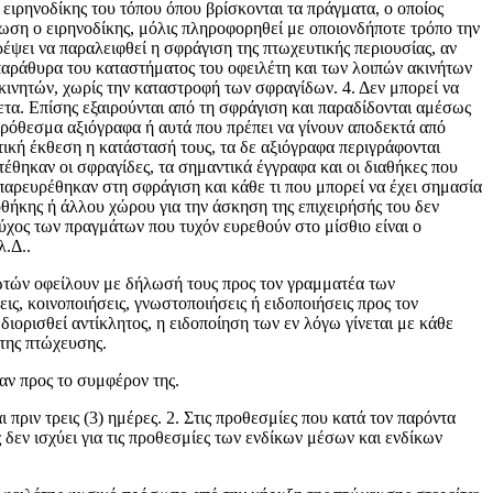
ειρηνοδίκης του τόπου όπου βρίσκονται τα πράγματα, ο οποίος
τωση ο ειρηνοδίκης, μόλις πληροφορηθεί με οποιονδήποτε τρόπο την
ρέψει να παραλειφθεί η σφράγιση της πτωχευτικής περιουσίας, αν
τα παράθυρα του καταστήματος του οφειλέτη και των λοιπών ακινήτων
 κινητών, χωρίς την καταστροφή των σφραγίδων. 4. Δεν μπορεί να
χετα. Επίσης εξαιρούνται από τη σφράγιση και παραδίδονται αμέσως
πρόθεσμα αξιόγραφα ή αυτά που πρέπει να γίνουν αποδεκτά από
πτική έκθεση η κατάστασή τους, τα δε αξιόγραφα περιγράφονται
τέθηκαν οι σφραγίδες, τα σημαντικά έγγραφα και οι διαθήκες που
παρευρέθηκαν στη σφράγιση και κάθε τι που μπορεί να έχει σημασία
θήκης ή άλλου χώρου για την άσκηση της επιχειρήσής του δεν
ύχος των πραγμάτων που τυχόν ευρεθούν στο μίσθιο είναι ο
λ.Δ..
στωτών οφείλουν με δήλωσή τους προς τον γραμματέα των
, κοινοποιήσεις, γνω­στοποιήσεις ή ειδοποιήσεις προς τον
 διορισθεί αντίκλητος, η ειδοποίηση των εν λόγω γίνεται με κάθε
της πτώχευσης.
καν προς το συμφέρον της.
ι πριν τρεις (3) ημέρες. 2. Στις προθεσμίες που κατά τον παρόντα
 δεν ισχύει για τις προθεσμίες των ενδίκων μέσων και ενδίκων