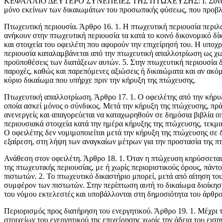
ΚΕΦΑΛΑΙΟ ΔΕΥΤΕΡΟ ΣΥΝΕΠΕΙΕΣ ΤΗΣ ΠΤΩΧΕΥΣΗΣ: Ι. Συνέπειες της
μόνο εκείνων των δι­καιωμάτων του προσωπικής φύσεως, που προβλέ
Πτωχευτική περιουσία. Άρθρο 16. 1. Η πτωχευτική περιουσία περιλα
ανήκουν στην πτωχευτική περιουσία τα κατά το κοινό δικονομικό δίκ
και στοιχεία του οφειλέτη που αφορούν την επιχείρησή του. Η υποχ
περιουσία καταλαμβάνεται από την πτωχευτική απαλλοτρίωση ως χωρ
προϋποθέσεις των διατάξεων αυτών. 5. Στην πτωχευτική περιουσία δ
παροχές, καθώς και παρεπόμενες αξιώσεις ή δικαιώμα­τα και αν ακό
κύριο δικαίωμα που υπήρχε πριν την κήρυξη της πτώχευσης.
Πτωχευτική απαλλοτρίωση. Άρθρο 17. 1. Ο οφειλέτης από την κήρυξη 
οποία ασκεί μόνος ο σύνδικος. Μετά την κήρυξη της πτώχευσης, πράξ
ανενεργείς και απαγορεύεται να καταχωρηθούν σε δημόσια βιβλία οπ
περιουσιακά στοιχεία κατά την ημέρα κήρυξης της πτώχευσης, τεκμαί
Ο οφειλέτης δεν νομιμοποιείται μετά την κήρυξη της πτώχευσης σε δ
εξαίρεση, στη λήψη των αναγκαίων μέτρων για την προστασία της πτω
Ανάθεση στον οφειλέτη. Άρθρο 18. 1. Όταν η πτώχευση κηρύσσεται με
της πτωχευτικής περιουσίας, με ή χωρίς περιοριστικούς όρους, πάντ
πιστωτών. 2. Το πτωχευτικό δικαστήριο μπορεί, μετά από αίτηση του
συμφέρον των πιστωτών. Στην περίπτωση αυτή το δικαίωμα διοίκησης 
του νόμου εκτελεστές και υποβάλλονται στη δημο­σιότητα του άρθρο
Περιορισμός προς διατήρηση του ενεργητικού. Άρθρο 19. 1. Μέχρι 
στοιχείων του ενεργητικού της επιχείρησης χωρίς την άδεια του ειση