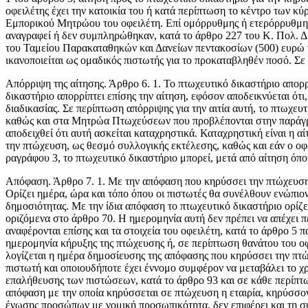
οφειλέτης έχει την κατοικία του ή κατά περίπτωση το κέντρο των κύ
Εμπορικού Μητρώου του οφειλέτη. Επί ομόρρυθμης ή ετερόρρυθμης ε
αναγρα­φεί ή δεν συμπληρώθηκαν, κατά το άρθρο 227 του Κ. Πολ. Δ.
του Ταμείου Παρακαταθηκών και Δανείων πεντακοσίων (500) ευρώ γι
ικανοποιείται ως ομαδικός πιστωτής για το προκαταβληθέν ποσό. Σε 
Απόρριψη της αίτησης. Άρθρο 6. 1. Το πτωχευτικό δικαστήριο απορρί
δικαστήριο απορρίπτει επίσης την αίτηση, εφόσον αποδεικνύεται ότι
διαδικασίας. Σε περίπτωση απόρριψης για την αιτία αυτή, το πτωχε
καθώς και στα Μητρώα Πτωχεύσεων που προβλέπονται στην πα­ράγραφ
αποδειχθεί ότι αυτή ασκείται καταχρηστικά. Κα­ταχρηστική είναι η 
την πτώχευση, ως θεσμό συλλογικής εκτέλεσης, καθώς και εάν ο οφ
ραγράφου 3, το πτωχευτικό δικαστήριο μπορεί, μετά από αίτηση όπο
Απόφαση. Άρθρο 7. 1. Με την απόφαση που κηρύσσει την πτώ­χευση τ
Ορίζει ημέρα, ώρα και τόπο όπου οι πιστωτές θα συνέλθουν ενώπιον
δημοσιότητας. Με την ίδια απόφαση το πτω­χευτικό δικαστήριο ορίζ
οριζόμενα στο άρθρο 70. Η ημερομηνία αυτή δεν πρέπει να απέχει 
αναφέρονται επίσης και τα στοιχεία του οφειλέτη, κατά το άρθρο 5 
ημερομηνία κήρυξης της πτώχευσης ή, σε περίπτωση θανάτου του οφ
λογίζεται η ημέρα δημοσίευσης της απόφασης που κηρύσσει την πτώχ
πιστωτή και οποιουδήποτε έχει έννομο συμφέρον να μεταβάλει το 
επαλήθευσης των πιστώσεων, κατά το άρθρο 93 και σε κάθε περίπτ
απόφαση με την οποία κηρύσσεται σε πτώχευση η εταιρία, κηρύσσον
ένωσης προσώπων με νομική προσωπικότητα, δεν επιφέρει και τη συ