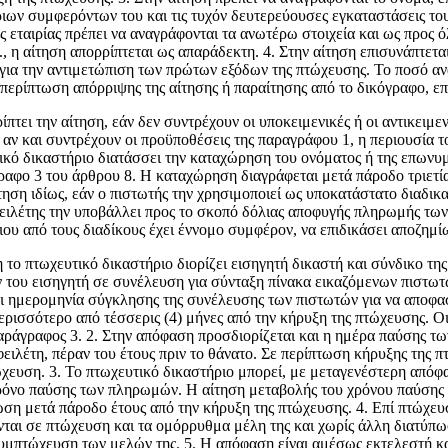
ριων συμφερόντων του και τις τυχόν δευτερεύουσες εγκαταστάσεις του
ταιρίας πρέπει να αναγράφονται τα ανωτέρω στοιχεία και ως προς όλο
, η αίτηση απορρίπτεται ως απαράδεκτη. 4. Στην αίτηση επισυνάπτετ
α την αντιμετώπιση των πρώτων εξόδων της πτώ­χευσης. Το ποσό ανα
περίπτωση απόρριψης της αίτησης ή παραίτησης από το δικόγρα­φο, επ
πτει την αίτηση, εάν δεν συντρέχουν οι υποκειμενικές ή οι αντικειμε
, αν και συντρέχουν οι προϋποθέσεις της παραγράφου 1, η περιουσία 
υτικό δικαστήριο διατάσσει την καταχώ­ρηση του ονόματος ή της επων
ο 3 του άρθρου 8. Η καταχώρηση διαγράφεται μετά πάροδο τριετίας.
αίτηση ιδίως, εάν ο πιστωτής την χρησιμοποιεί ως υποκατάστατο διαδ
ειλέτης την υποβάλλει προς το σκοπό δόλιας αποφυγής πληρωμής των 
ιου από τους διαδίκους έχει έννομο συμφέρον, να επιδικάσει αποζημί
ο πτωχευτικό δικαστήριο διορίζει εισηγητή δικα­στή και σύνδικο της 
 του εισηγητή σε συνέλευση για σύνταξη πίνακα εικαζόμενων πιστωτώ
ει ημερομηνία σύγκλησης της συνέλευσης των πιστωτών για να αποφασ
περισσότερο από τέσσερις (4) μήνες από την κήρυξη της πτώχευσης. 
παράγραφος 3. 2. Στην απόφαση προσδιορίζεται και η ημέρα παύσης τω
ειλέτη, πέραν του έτους πριν το θάνατο. Σε περίπτωση κήρυξης της 
ευση. 3. Το πτωχευτικό δικαστήριο μπορεί, με μεταγενέστε­ρη απόφα
χρόνο παύσης των πληρωμών. Η αίτηση μεταβολής του χρόνου παύσης
ωση μετά πάροδο έτους από την κήρυξη της πτώχευσης. 4. Επί πτώχε
ται σε πτώχευση και τα ομόρρυθμα μέλη της και χωρίς άλλη διατύπω
μπτώχευση των μελών της. 5. Η απόφαση είναι αμέσως εκτελεστή και 