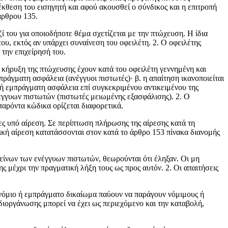
έκθε­ση του εισηγητή και αφού ακουσθεί ο σύνδικος και η επιτροπή
άρθρου 135.
 του για οποιοδήποτε θέμα σχετίζεται με την πτώχευση. Η ίδια
υ, εκτός αν υπάρχει συναίνεση του οφειλέτη. 2. Ο οφειλέτης
 την επιχείρησή του.
ν κήρυξη της πτώχευσης έχουν κατά του οφει­λέτη γεννημένη και
πράγματη ασφάλεια (ανέγγυοι πιστωτές)· β. η απαίτηση ικανοποιείται
ο ή εμπράγματη ασφάλεια επί συγκεκριμένου αντικειμένου της
νέγγυων πι­στωτών (πιστωτές μειωμένης εξασφάλισης). 2. Ο
παρόντα κώδικα ορίζεται διαφορετικά.
σες υπό αίρεση. Σε περίπτωση πλήρωσης της αίρεσης κατά τη
ητική αίρεση κατατάσσονται στον κατά το άρθρο 153 πίνακα διανομής
είνων των ενέγγυων πιστωτών, θεωρούνται ότι έλη­ξαν. Οι μη
ς μέχρι την πραγματική λήξη τους ως προς αυτόν. 2. Οι απαιτήσεις
ρονόμιο ή εμπράγματο δικαίωμα παύουν να παράγουν νόμιμους ή
αδιοργάνωσης μπορεί να έχει ως περιεχόμενο και την καταβολή,