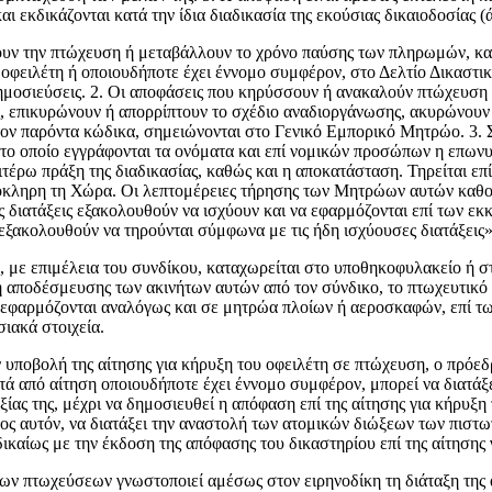
αι εκδικάζονται κατά την ίδια διαδικα­σία της εκούσιας δικαιοδοσίας 
ουν την πτώχευση ή μεταβάλλουν το χρόνο παύσης των πληρωμών, κα
ου οφειλέ­τη ή οποιουδήποτε έχει έννομο συμφέρον, στο Δελτίο Δικα
δημοσιεύσεις. 2. Οι αποφάσεις που κηρύσσουν ή ανακαλούν πτώ­χευση 
επικυρώνουν ή απορρίπτουν το σχέδιο αναδιοργάνωσης, ακυρώνουν το
στον παρόντα κώδικα, σημειώνονται στο Γενικό Εμπορικό Μητρώο. 3. Σ
ο οποίο εγγράφονται τα ονόματα και επί νομικών προσώπων η επωνυ
αιτέρω πράξη της διαδικασίας, καθώς και η αποκατάσταση. Τηρείται ε
όκληρη τη Χώρα. Οι λεπτομέρειες τήρησης των Μητρώων αυτών καθορ
ς διατάξεις εξακολουθούν να ισχύ­ουν και να εφαρμόζονται επί των εκ
ξακολουθούν να τηρούνται σύμφωνα με τις ήδη ισχύουσες διατάξεις»
με επιμέλεια του συνδίκου, καταχωρείται στο υποθη­κοφυλακείο ή σ
 αποδέσμευσης των ακι­νήτων αυτών από τον σύνδικο, το πτωχευτικό δ
 εφαρ­μόζονται αναλόγως και σε μητρώα πλοίων ή αεροσκα­φών, επί τ
ιακά στοι­χεία.
υποβολή της αίτησης για κή­ρυξη του οφειλέτη σε πτώχευση, ο πρόεδρ
 από αίτηση οποιουδήποτε έχει έννομο συμφέρον, μπορεί να διατάξει 
αξίας της, μέχρι να δημοσιευθεί η απόφαση επί της αίτησης για κήρυξ
ρος αυτόν, να διατάξει την αναστολή των ατομικών διώξεων των πιστ
καίως με την έκδοση της απόφασης του δικαστηρίου επί της αίτησης 
ων πτωχεύσεων γνωστο­ποιεί αμέσως στον ειρηνοδίκη τη διάταξη της 