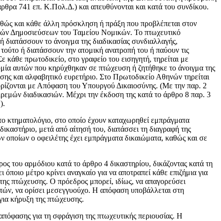
(άρθρα 741 επ. Κ.Πολ.Δ.) και απευθύνονται και κατά του συνδίκου.
θώς και κάθε άλλη πρόσκληση ή πράξη που προβλέπεται στον
στικών Δημοσιεύσεων του Ταμείου Νομικών. Το πτωχευτικό
ή διατάσσουν το άνοιγμα της διαδικασίας συν­διαλλαγής,
ύτο ή διατάσ­σουν την ατομική ανατροπή του ή παύουν τις
ε κάθε πρωτοδικείο, στο γραφείο του εισηγητή, τηρείται με
μία αυτών που κηρύχθηκαν σε πτώχευση ή ζητήθηκε το άνοιγμα της
πίσης και αλφαβητικό ευρετήριο. Στο Πρωτοδικείο Αθηνών τηρείται
ίζονται με Απόφαση του Υπουρ­γού Δικαιοσύνης. (Με την παρ. 2
κρεμών διαδικασιών. Μέχρι την έκδοση της κατά το άρθρο 8 παρ. 3
).
το κτηματολόγιο, στο οποίο έχουν κα­ταχωρηθεί εμπράγματα
ικαστή­ριο, μετά από αίτησή του, διατάσσει τη διαγραφή της
ων οποίων ο οφειλέτης έχει εμπράγματα δικαιώματα, καθώς και σε
ος του αρ­μόδιου κατά το άρθρο 4 δικαστηρίου, δικάζοντας κατά τη
όποιο μέτρο κρίνει ανα­γκαίο για να αποτραπεί κάθε επιζήμια για
η της πτώχευσης. Ο πρόεδρος μπορεί, ιδίως, να απαγορεύσει
ωτών, να ορίσει μεσεγγυούχο. Η απόφαση υποβάλ­λεται στη
για κήρυξη της πτώχευσης.
απόφα­σης για τη σφράγιση της πτωχευτικής περιουσίας. Η