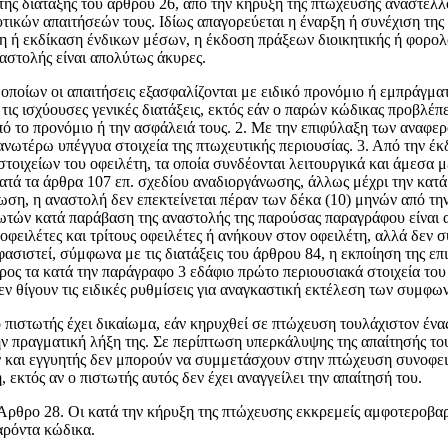
ς διάταξης του άρ­θρου 26, από την κήρυξη της πτώχευσης αναστέλλο
ικών απαιτήσεών τους. Ιδίως απαγορεύεται η έναρξη ή συνέχιση της
 ή εκδίκαση ένδικων μέσων, η έκδοση πράξεων διοικητικής ή φορολογ
αστολής είναι απολύτως άκυρες.
 οποίων οι απαιτήσεις εξασφαλίζονται με ειδικό προνόμιο ή εμπράγματ
ις ισχύουσες γενικές διατάξεις, εκτός εάν ο παρών κώδικας προβλέπε
πό το προνόμιο ή την ασφάλειά τους. 2. Με την επιφύλαξη των αναφε
 ανωτέρω υπέγγυα στοιχεία της πτωχευτικής πε­ριουσίας. 3. Από την 
τοιχείων του οφειλέτη, τα οποία συνδέονται λειτουργικά και άμεσα 
κατά τα άρθρα 107 επ. σχεδίου αναδιοργάνωσης, άλλως μέχρι την κατ
ση, η αναστολή δεν επεκτείνεται πέραν των δέκα (10) μηνών από τη
στωτών κατά παράβαση της αναστολής της παρούσας παραγράφου είναι
νοφειλέτες και τρίτους οφειλέτες ή ανήκουν στον οφειλέτη, αλλά δεν 
σιστεί, σύμφωνα με τις διατάξεις του άρθρου 84, η εκποίηση της επι
προς τα κατά την παράγραφο 3 εδάφιο πρώτο περιουσιακά στοιχεία του
εν θίγουν τις ειδικές ρυθ­μίσεις για αναγκαστική εκτέλεση των συμφ
ο πιστωτής έχει δικαίωμα, εάν κηρυχθεί σε πτώχευση τουλάχιστον ένα
ην πραγματική λήξη της. Σε περίπτωση υπερκάλυψης της απαίτησής του,
ν και εγγυητής δεν μπορούν να συμμετάσχουν στην πτώχευση συνοφει
εκτός αν ο πιστωτής αυτός δεν έχει αναγγείλει την απαίτησή του.
 Άρθρο 28. Οι κατά την κήρυξη της πτώχευσης εκκρε­μείς αμφοτεροβαρε
παρόντα κώδικα.