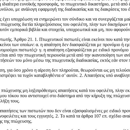
 ιδιαίτερα ευνοϊκής προσφοράς, το πτωχευτικό δικαστήριο, μετά από 
υνόλου, με ανάλογη εφαρμογή της διαδικασίας και τις διακρίσεις του 
χει υποχρέωση να ενη­μερώνει τον σύνδικο και να συνεργάζεται μαζί
πτώχευσης διετία πληρεξούσιους του οφειλέτη, πλην των δικηγόρων το
υτόν εμπορικά βιβλία και στοιχεία, υποχρεωτικά και μη, που αφορούν
στωτής. Άρθρο 21. 1. Πτωχευτικοί πιστωτές είναι εκείνοι που κατά τη
κείνοι των οποίων: α. η απαίτηση δεν διασφαλίζεται με προνόμιο ή εμ
νομιούχοι πιστωτές)· γ. η απαίτηση εξασφαλίζεται με ειδικό προνόμι
ιείται από την πτωχευτική πε­ριουσία μετά από την ικανοποίηση των α
τήσεών του μόνο μέσω της πτω­χευτικής διαδικασίας, εκτός εάν στον 
εση, για όσο χρόνο η αίρεση δεν πληρούται, θεωρούνται ως μη τελού
επιστρέψει τα τυχόν καταβληθέντα σ’ αυτόν. 2. Απαιτήσεις υπό αναβλ
 πτώχευσης μη ληξιπρόθεσμες απαιτήσεις κατά του οφειλέτη, πλην εκ
μου τόκου που αντιστοιχεί στο διάστημα από την κήρυξη της πτώχευση
λήξη τους.
απαι­τήσεις των πιστωτών που δεν είναι εξασφαλισμένες με ειδικό π
νοφειλέτες και τους εγγυητές. 2. Το κατά τα άρθρα 107 επ. σχέδιο αν
ς της πτώχευσης.