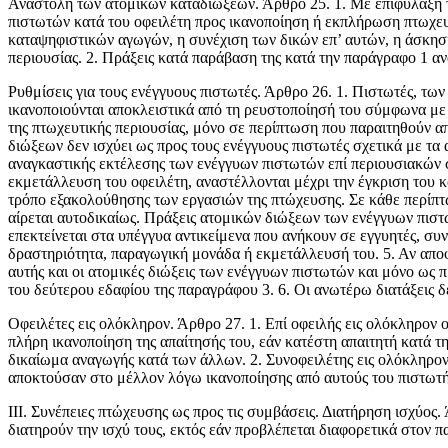
Αναστολή των ατομικών καταδιώξεων. Άρθρο 25. 1. Με επιφύλαξη τη
πιστωτών κατά του οφειλέτη προς ικανοποίηση ή εκπλήρωση πτωχευτ
καταψηφιστικών αγωγών, η συνέχιση των δικών επ’ αυτών, η άσκηση
περιουσίας. 2. Πράξεις κατά παράβαση της κατά την παράγραφο 1 αν
Ρυθμίσεις για τους ενέγγυους πιστωτές. Άρθρο 26. 1. Πιστωτές, των
ικανοποιούνται αποκλειστικά από τη ρευστοποίησή του σύμφωνα με τ
της πτωχευ­τικής περιουσίας, μόνο σε περίπτωση που παραιτηθούν α
διώξεων δεν ισχύει ως προς τους ενέγγυους πιστωτές σχετικά με τα
αναγκαστικής εκτέλεσης των ενέγγυ­ων πιστωτών επί περιουσιακών σ
εκμετάλλευση του οφειλέτη, αναστέλλονται μέχρι την έγκριση του 
τρόπο εξακολούθησης των εργασιών της πτώχευσης. Σε κάθε περίπτω
αίρεται αυτο­δικαίως. Πράξεις ατομικών διώξεων των ενέγγυων πι­
επεκτείνε­ται στα υπέγγυα αντικείμενα που ανήκουν σε εγγυητές, συ
δραστηριότητα, παραγωγική μονάδα ή εκμετάλλευσή του. 5. Αν αποφα
αυτής και οι ατομικές διώξεις των ενέγγυων πιστωτών και μόνο ως 
του δεύτερου εδαφίου της παραγράφου 3. 6. Οι ανωτέρω διατάξεις δ
Οφειλέτες εις ολόκληρον. Άρθρο 27. 1. Επί οφειλής εις ολόκληρον 
πλήρη ικανοποίηση της απαίτησής του, εάν κατέστη απαιτητή κατά τ
δικαίωμα αναγωγής κατά των άλλων. 2. Συνοφειλέτης εις ολόκληρο
αποκτούσαν στο μέλλον λόγω ικανοποίησης από αυ­τούς του πιστωτή, 
ΙΙΙ. Συνέπειες πτώχευσης ως προς τις συμβάσεις. Διατήρηση ισχύος.
διατηρούν την ισχύ τους, εκτός εάν προβλέπεται διαφορετικά στον 