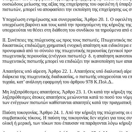
ουσιώδους μείωσης της αξίας της επιχείρησης του οφειλέτη ή ύπαρξη
πιστωτών, μπορεί να αποφασίσει την εκποίηση της επιχείρησης ως σ
Υποχρέωση ενημέρωσης και συνεργασίας. Άρθρο 20. 1. Ο οφειλέτης έ
υποχρέωση βαρύνει και τους κατά την προηγούμενη της κήρυξης της 
υποχρεούται να θέσει στη διάθεση του συνδίκου τα τηρούμενα από α
ΙΙ. Συνέπειες της πτώχευσης ως προς τους πιστωτές. Πτωχευτικός πι
δικαστικώς επιδιώξιμη χρηματική ενοχική απαίτηση και ειδικότερα ε
προνομιακά από το σύνο­λο της πτωχευτικής περιουσίας (γενικοί προ
πτωχευτικής περιουσίας (ενέγγυοι πιστωτές)· δ. η απαίτηση ικανοπο
πτωχευτικός πιστωτής μπορεί να επιδιώξει την ικανοποίηση των απαι
Απαιτήσεις υπό αίρεση. Άρθρο 22. 1. Απαιτήσεις υπό διαλυτική αίρ
διάρκεια της πτωχευτικής διαδικασί­ας, ο πιστωτής υποχρεούται να 
τυχαία, κατ’ ανάλογη εφαρμογή του άρθρου 978 Κ.Πολ.Δ..
Μη ληξιπρόθεσμες απαιτήσεις. Άρθρο 23. 1. Οι κατά την κήρυξη της
ληξιπρόθεσμες άτοκες απαιτήσεις μειώνονται κατά το ποσό του νόμι
των ενέγγυων πιστωτών καθίστανται απαιτητές κατά την πραγματική 
Παύση τοκογονίας. Άρθρο 24. 1. Από την κήρυξη της πτώχευσης οι 
συμβατικούς τόκους. Η παύση της τοκογονίας δεν ισχύει για τους συ
ολική ή μερική, των τόκων που έπαυσαν να παράγονται λόγω κήρυξη