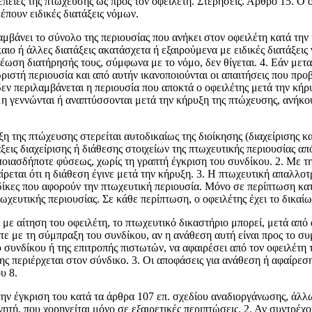
 πτώχευσης ως προς τον οφειλέτη. Στερήσεις. Άρθρο 15. Ο οφει
πουν ειδικές διατάξεις νόμων.
μβάνει το σύνολο της περιουσίας που ανήκει στον οφειλέτη κατά την 
αιο ή άλλες διατάξεις ακατάσχετα ή εξαιρούμενα με ειδικές διατάξεις
ρέωση διατήρησής τους, σύμφωνα με το νόμο, δεν θίγεται. 4. Εάν μετ
ιστή περιουσία και από αυτήν ικανοποιούνται οι απαιτήσεις που προβ
εν περιλαμβάνεται η περιουσία που αποκτά ο οφειλέτης μετά την κήρυ
μη γεννώνται ή αναπτύσσονται μετά την κήρυξη της πτώχευσης, ανήκο
της πτώχευ­σης στερείται αυτοδικαίως της διοίκησης (διαχείρισης κα
εις διαχείρισης ή διάθεσης στοιχείων της πτωχευτικής περιουσίας από
οιασδήποτε φύσεως, χωρίς τη γραπτή έγκριση του συνδίκου. 2. Με τη
ρεται ότι η διάθεση έγινε μετά την κήρυξη. 3. Η πτωχευτική απαλλοτ
ίκες που αφορούν την πτωχευτι­κή περιουσία. Μόνο σε περίπτωση κατε
χευτικής περιουσίας. Σε κάθε περίπτωση, ο οφειλέ­της έχει το δικαίω
 αίτη­ση του οφειλέτη, το πτωχευτικό δικαστήριο μπορεί, μετά από α
οτε με τη σύ­μπραξη του συνδίκου, αν η ανάθεση αυτή είναι προς το 
 συνδίκου ή της επιτροπής πιστωτών, να αφαιρέσει από τον οφειλέτη τη
περιέρ­χεται στον σύνδικο. 3. Οι αποφάσεις για ανάθεση ή αφαίρεση,
υ 8.
την έγκριση του κατά τα άρθρα 107 επ. σχεδίου αναδιοργάνωσης, άλλω
γητή, που χορηγείται μόνο σε εξαιρετικές περι­πτώσεις. 2. Αν συντρέ