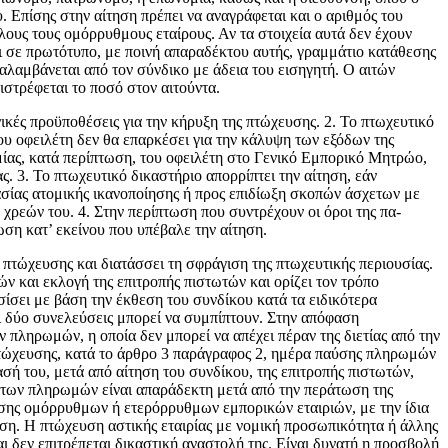
. Επίσης στην αίτηση πρέπει να αναγράφεται και ο αριθμός του
υς τους ομόρρυθ­μους εταίρους. Αν τα στοιχεία αυτά δεν έχουν
αι σε πρωτότυπο, με ποινή απαραδέκτου αυτής, γραμμάτιο κατάθεσης
λαμβάνεται από τον σύνδικο με άδεια του εισηγητή. Ο αιτών
ιστρέφεται το ποσό στον αιτούντα.
νικές προϋποθέσεις για την κήρυξη της πτώ­χευσης. 2. Το πτωχευτικό
του οφειλέτη δεν θα επαρκέσει για την κάλυψη των εξόδων της
υμίας, κατά περίπτωση, του οφειλέτη στο Γενικό Εμπορικό Μητρώο,
 3. Το πτωχευτικό δικαστήριο απορρίπτει την αίτηση, εάν
ικασίας ατομικής ικανοποίησης ή προς επιδίωξη σκοπών άσχετων με
χρεών του. 4. Στην περίπτωση που συντρέχουν οι όροι της πα­
ωση κατ’ εκείνου που υπέβαλε την αίτηση.
πτώχευσης και διατάσσει τη σφρά­γιση της πτωχευτικής περιουσίας.
ν και εκλογή της επιτροπής πιστωτών και ορίζει τον τρόπο
ίσει με βάση την έκθεση του συνδίκου κατά τα ειδικότερα
Οι δύο συνελεύσεις μπορεί να συμπίπτουν. Στην απόφαση
ν πληρωμών, η οποία δεν μπορεί να απέχει πέραν της διετίας από την
πτώχευσης, κατά το άρθρο 3 παράγραφος 2, ημέρα παύσης πλη­ρωμών
σή του, μετά από αίτηση του συνδίκου, της επιτροπής πιστωτών,
 των πληρωμών είναι απαράδεκτη μετά από την περάτωση της
υσης ομόρρυθμων ή ετερόρρυθμων εμπορικών εταιριών, με την ίδια
ση. Η πτώχευση αστικής εταιρίας με νομική προσωπικότητα ή άλλης
δεν επιτρέ­πεται δικαστική αναστολή της. Είναι δυνατή η προσβολή