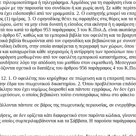
τηλεομοιοτύπημα ή τηλεγράφημα. Αρμό­διος για τη σφράγιση είναι ο 
ωρών με την παρουσία του συνδίκου ή και χωρίς αυτή. Σε κάθε περίπ
α έχει ειδοποιηθεί από τον γραμματέα. 2. Ο εισηγητής μπορεί να επιτ
ας (1) ημέρας. 3. Ο ειρηνοδίκης θέτει τις σφραγίδες στις θύρες και 
χώρου, ώστε να μην είναι δυνατή η είσοδος στα ακίνητα ή η αφαίρεση
ινητά που κατά το άρ­θρο 953 παράγραφος 3 του Κ.Πολ.Δ. είναι ακατάσ
ο άρθρο 67, καθώς και τα εμπορικά βιβλία του οφειλέτη και τα βραχυ
ρικά βιβλία θεωρούνται από τον ειρηνο­δίκη και βεβαιώνεται με συνο
νοδίκη έκθεση, στην οποία αναφέρεται η περιγραφή των χώ­ρων, όπου 
α και καταχωρεί­ται κάθε ισχυρισμός ή αντίρρηση των προσώπων που 
 σφράγιση μισθωμένου από τον οφειλέτη εμπορι­κού καταστήματος, απο
οιονδήποτε λόγο την απόδοση του μισθίου στον εκμισθωτή. Με­σεγγυο
όζονται σχετικά οι διατάξεις του άρθρου 956 παράγραφος 4 του Κ.Πο
ο 12. 1. Ο οφειλέτης που κηρύχθηκε σε πτώχευ­ση και η επιτροπή πι
ν έδρα του πτωχευτικού δικαστηρίου. 2. Όπου προβλέπονται επιδόσεις
­κλητο που έχει νομίμως διορισθεί και πάντοτε εγγρά­φως. Αν δεν έχει
χεύσε­ων, ο οποίος βεβαιώνει τούτο ενυπογράφως πάνω στο φάκελο 
βάλ­λονται πάντοτε σε βάρος της πτωχευτικής περιουσίας, αν ενεργήθη
­ήσεις, αν δεν ορίζεται κάτι διαφορετικό στον παρόντα κώδικα, γίνοντα
τις οποίες συμπεριλαμβάνονται και τα Σάββατα. Η παρούσα παράγραφος