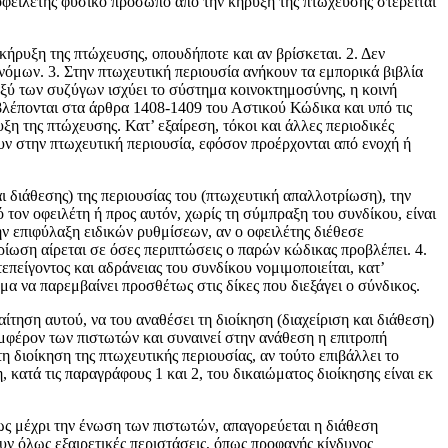
λέτης φυσικό πρόσωπο από την κήρυξη της πτώχευσης στερείται
κήρυξη της πτώχευσης, οπουδήποτε και αν βρίσκεται. 2. Δεν
 νόμων. 3. Στην πτωχευτική περιουσία ανήκουν τα εμπορικά βιβλία
αξύ των συζύγων ισχύει το σύστημα κοινο­κτημοσύνης, η κοινή
λέ­πονται στα άρθρα 1408-1409 του Αστικού Κώδικα και υπό τις
ξη της πτώχευσης. Κατ’ εξαίρεση, τόκοι και άλλες περιοδικές
υν στην πτωχευτική περι­ουσία, εφόσον προέρχονται από ενοχή ή
ι διάθεσης) της περιουσίας του (πτωχευτική απαλλο­τρίωση), την
 τον οφει­λέτη ή προς αυτόν, χωρίς τη σύμπραξη του συνδίκου, είναι
ν επιφύλαξη ειδικών ρυθμίσεων, αν ο οφει­λέτης διέθεσε
ρίωση αίρεται σε όσες πε­ριπτώσεις ο παρών κώδικας προβλέπει. 4.
πείγοντος και αδράνειας του συνδίκου νομιμοποιείται, κατ’
μα να παρεμβαίνει προσθέτως στις δίκες που διεξάγει ο σύνδικος.
ίτηση αυτού, να του αναθέσει τη διοίκηση (διαχείριση και διάθεση)
συμφέρον των πιστωτών και συναινεί στην ανάθεση η επιτροπή
 διοίκηση της πτωχευτικής περιου­σίας, αν τούτο επιβάλλει το
 κατά τις παραγράφους 1 και 2, του δικαιώματος διοίκησης είναι εκ
ς μέχρι την ένω­ση των πιστωτών, απαγορεύεται η διάθεση
χουν όλως εξαιρετικές περιστάσεις, όπως προφανής κίνδυνος