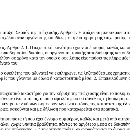
Σκοπός της πτώχευσης. Άρθρο 1. Η πτώχευση αποσκοπεί στη συλ
 σχέδιο αναδιοργάνωσης και ιδίως με τη διατήρηση της επιχείρησής τ
εις. Άρθρο 2. 1. Πτωχευτική ικανότητα έχουν οι έμποροι, καθώς και
πα δημοσίου δικαίου, οι οργανισμοί τοπικής αυτοδιοίκησης και οι δη
λθαν σε χρόνο κατά τον οποίο ο οφειλέτης είχε παύσει τις πληρωμές 
άνατό του.
ο οφειλέτης που αδυνατεί να εκπληρώνει τις ληξιπρόθεσμες χρη­ματικ
ς που γίνονται με δόλια ή καταστρεπτικά μέσα. 2. Επαπειλούμενη 
τωχευτικό δικαστήριο για την κήρυξη της πτώχευσης είναι το πολυμελέ
των είναι ο τόπος, όπου ο οφειλέτης ασκεί συνήθως τη διοίκηση των
τι κέντρο των κύριων συμφε­ρόντων είναι ο τόπος της καταστατικής έδρ
ύριες, ασκούνται και με δήλωση που καταχωρείται στα πρακτικά.
τηση πιστωτή που έχει έννομο συμφέρον, καθώς και μετά από αίτηση
άλει, χωρίς υπαί­τια βραδύτητα, πάντως το αργότερο μέσα σε δεκαπέν
υξη της πτώχευσης. 3. Στην αίτηση πρέπει να αναγράφονται το όνομα,