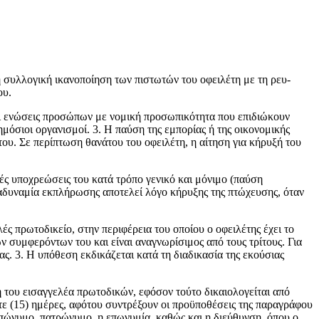
λογική ικανοποίηση των πιστωτών του οφειλέτη με τη ρευ­
ου.
 οι ενώσεις προσώπων με νομική προσωπι­κότητα που επιδιώκουν
μόσιοι οργανισμοί. 3. Η παύση της εμπορίας ή της οικονομικής
του. Σε περίπτωση θανάτου του οφειλέτη, η αίτηση για κήρυξή του
ές υποχρεώσεις του κατά τρόπο γενικό και μόνι­μο (παύση
αδυναμία εκπλήρωσης αποτελεί λόγο κήρυξης της πτώχευσης, όταν
ς πρωτοδικείο, στην περιφέρεια του οποίου ο οφειλέτης έχει το
 συμφερόντων του και είναι αναγνωρίσιμος από τους τρίτους. Για
ας. 3. Η υπόθεση εκδικάζεται κατά τη διαδικασία της εκούσιας
 του εισαγγελέα πρωτοδικών, εφόσον τούτο δικαιολογείται από
τε (15) ημέρες, αφότου συντρέξουν οι προϋποθέσεις της παραγράφου
 επώνυμο, πατρώνυμο, η επωνυμία, καθώς και η διεύ­θυνση, όπου ο