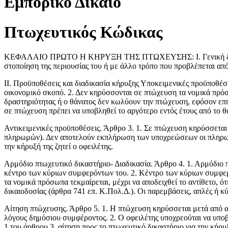
Εμπορικό Δίκαιο
Πτωχευτικός Κώδικας
ΚΕΦΑΛΑΙΟ ΠΡΩΤΟ Η ΚΗΡΥΞΗ ΤΗΣ ΠΤΩΧΕΥΣΗΣ: Ι. Γενική διάταξη. 
στοποίηση της περιουσίας του ή με άλλο τρόπο που προβλέπεται από
ΙΙ. Προϋποθέσεις και διαδικασία κήρυξης Υποκειμενικές προϋποθέσ
οικονομικό σκοπό. 2. Δεν κηρύσσονται σε πτώχευση τα νομικά πρόσω
δραστη­ριότητας ή ο θάνατος δεν κωλύουν την πτώχευση, εφό­σον επή
σε πτώχευση πρέπει να υποβληθεί το αργότερο εντός έτους από το θ
Αντικειμενικές προϋποθέσεις. Άρθρο 3. 1. Σε πτώχευση κηρύσσεται 
πληρωμών). Δεν αποτελούν εκπλήρωση των υποχρεώσεων οι πληρωμέ
την κήρυξή της ζητεί ο οφειλέτης.
Αρμόδιο πτωχευτικό δικαστήριο- Διαδικασία. Άρθρο 4. 1. Αρμόδιο π
κέντρο των κύριων συμφερόντων του. 2. Κέντρο των κύριων συμφερόν
τα νομικά πρόσωπα τεκμαίρεται, μέχρι να αποδειχθεί το αντίθετο, ό
δικαιοδοσίας (άρθρα 741 επ. Κ.Πολ.Δ.). Οι πα­ρεμβάσεις, απλές ή κ
Αίτηση πτώχευσης. Άρθρο 5. 1. Η πτώχευση κηρύσσεται μετά από αί
λόγους δημόσιου συμφέροντος. 2. Ο οφειλέτης υποχρεούται να υποβ
1 του άρθρου 3, αίτηση προς το πτωχευ­τικό δικαστήριο για την κήρ