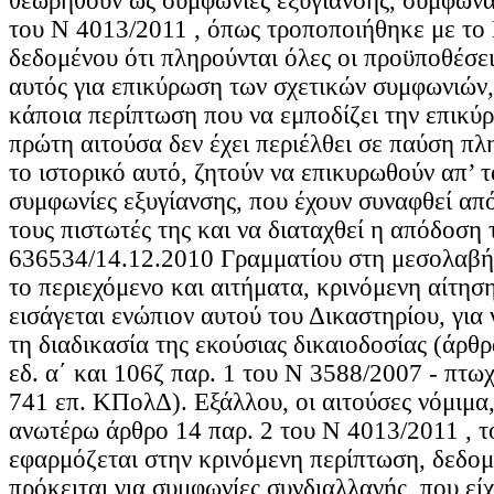
θεωρηθούν ως συμφωνίες εξυγίανσης, σύμφωνα
του Ν 4013/2011 , όπως τροποποιήθηκε με το
δεδομένου ότι πληρούνται όλες οι προϋποθέσει
αυτός για επικύρωση των σχετικών συμφωνιών,
κάποια περίπτωση που να εμποδίζει την επικύρ
πρώτη αιτούσα δεν έχει περιέλθει σε παύση 
το ιστορικό αυτό, ζητούν να επικυρωθούν απ’ τ
συμφωνίες εξυγίανσης, που έχουν συναφθεί από
τους πιστωτές της και να διαταχθεί η απόδοση τ
636534/14.12.2010 Γραμματίου στη μεσολαβή
το περιεχόμενο και αιτήματα, κρινόμενη αίτησ
εισάγεται ενώπιον αυτού του Δικαστηρίου, για
τη διαδικασία της εκούσιας δικαιοδοσίας (άρθρα
εδ. α΄ και 106ζ παρ. 1 του Ν 3588/2007 - πτω
741 επ. ΚΠολΔ). Εξάλλου, οι αιτούσες νόμιμα
ανωτέρω άρθρο 14 παρ. 2 του Ν 4013/2011 , τ
εφαρμόζεται στην κρινόμενη περίπτωση, δεδομ
πρόκειται για συμφωνίες συνδιαλλαγής, που είχ