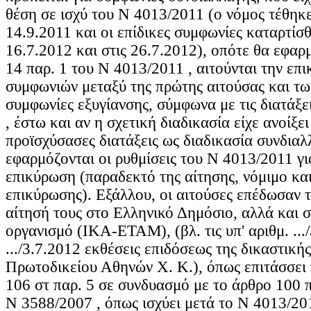
θέση σε ισχύ του Ν 4013/2011 (ο νόμος τέθηκε
14.9.2011 και οι επίδικες συμφωνίες καταρτίσ
16.7.2012 και στις 26.7.2012), οπότε θα εφαρ
14 παρ. 1 του Ν 4013/2011 , αιτούνται την επ
συμφωνιών μεταξύ της πρώτης αιτούσας και τω
συμφωνίες εξυγίανσης, σύμφωνα με τις διατάξε
, έστω και αν η σχετική διαδικασία είχε ανοίξε
προϊσχύσασες διατάξεις ως διαδικασία συνδιαλ
εφαρμόζονται οι ρυθμίσεις του Ν 4013/2011 γι
επικύρωση (παραδεκτό της αίτησης, νόμιμο κα
επικύρωσης). Εξάλλου, οι αιτούσες επέδωσαν 
αίτησή τους στο Ελληνικό Δημόσιο, αλλά και 
οργανισμό (ΙΚΑ-ΕΤΑΜ), (βλ. τις υπ' αριθμ. ...
.../3.7.2012 εκθέσεις επιδόσεως της δικαστική
Πρωτοδικείου Αθηνών Χ. Κ.), όπως επιτάσσει
106 στ παρ. 5 σε συνδυασμό με το άρθρο 100 πα
Ν 3588/2007 , όπως ισχύει μετά το Ν 4013/20