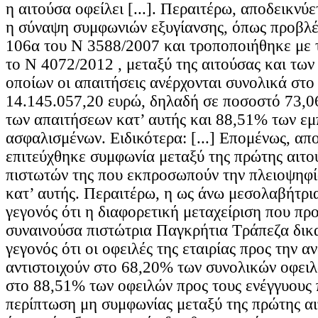
η αιτούσα οφείλει [...]. Περαιτέρω, αποδεικνύε
η σύναψη συμφωνιών εξυγίανσης, όπως προβλέ
106α του Ν 3588/2007 και τροποποιήθηκε με 
το Ν 4072/2012 , μεταξύ της αιτούσας και των
οποίων οι απαιτήσεις ανέρχονται συνολικά στο
14.145.057,20 ευρώ, δηλαδή σε ποσοστό 73,
των απαιτήσεων κατ’ αυτής και 88,51% των ε
ασφαλισμένων. Ειδικότερα: [...] Επομένως, απο
επιτεύχθηκε συμφωνία μεταξύ της πρώτης αιτο
πιστωτών της που εκπροσωπούν την πλειοψηφί
κατ’ αυτής. Περαιτέρω, η ως άνω μεσολαβήτρι
γεγονός ότι η διαφορετική μεταχείριση που προ
συναινούσα πιστώτρια Παγκρήτια Τράπεζα δικα
γεγονός ότι οι οφειλές της εταιρίας προς την 
αντιστοιχούν στο 68,20% των συνολικών οφειλώ
στο 88,51% των οφειλών προς τους ενέγγυους 
περίπτωση μη συμφωνίας μεταξύ της πρώτης αι