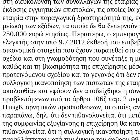
στη διευκόλυνση των συναλλαγών της εταιρίας
έκδοσης εγγυητικών επιστολών, τις οποίες θα 
εταιρία στην παραγωγική δραστηριότητά της, ε
μείωση των εξόδων, τα οποία δε θα ξεπερνούν
250.000 ευρώ ετησίως. Περαιτέρω, ο εμπειρο
ελεγκτής στην από 9.7.2012 έκθεσή του επιβεβ
οικονομικά στοιχεία που έχουν παρατεθεί στο 
σχέδιο και στη γνωμοδότηση που συνέταξε η μ
καθώς και τη βιωσιμότητα της επιχείρησης μέσ
προτεινόμενου σχεδίου και το γεγονός ότι δεν
συλλογική ικανοποίηση των πιστωτών της εταιρ
ακολουθίαν και εφόσον δεν αποδείχθηκε η συ
προβλεπόμενων από το άρθρο 106ζ παρ. 2 περ. 
ΠτωχΚ αρνητικών προϋποθέσεων, οι οποίες α
παραπάνω, δηλ. ότι δεν πιθανολογείται ότι με
της συμφωνίας εξυγίανσης η επιχείρηση θα κατ
πιθανολογείται ότι η συλλογική ικανοποίηση 
παραβλάπτεται κατά την έννοια του άρθρου 99 