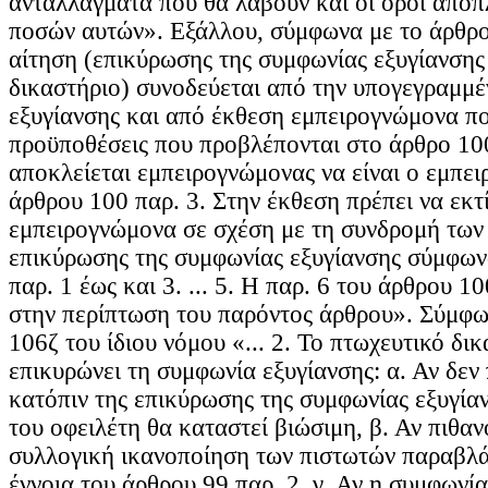
ανταλλάγματα που θα λάβουν και οι όροι απο
ποσών αυτών». Εξάλλου, σύμφωνα με το άρθρο 
αίτηση (επικύρωσης της συμφωνίας εξυγίανσης
δικαστήριο) συνοδεύεται από την υπογεγραμμ
εξυγίανσης και από έκθεση εμπειρογνώμονα πο
προϋποθέσεις που προβλέπονται στο άρθρο 100
αποκλείεται εμπειρογνώμονας να είναι ο εμπε
άρθρου 100 παρ. 3. Στην έκθεση πρέπει να εκτ
εμπειρογνώμονα σε σχέση με τη συνδρομή τω
επικύρωσης της συμφωνίας εξυγίανσης σύμφων
παρ. 1 έως και 3. ... 5. Η παρ. 6 του άρθρου 1
στην περίπτωση του παρόντος άρθρου». Σύμφω
106ζ του ίδιου νόμου «... 2. Το πτωχευτικό δι
επικυρώνει τη συμφωνία εξυγίανσης: α. Αν δεν 
κατόπιν της επικύρωσης της συμφωνίας εξυγίαν
του οφειλέτη θα καταστεί βιώσιμη, β. Αν πιθαν
συλλογική ικανοποίηση των πιστωτών παραβλά
έννοια του άρθρου 99 παρ. 2. γ. Αν η συμφωνία