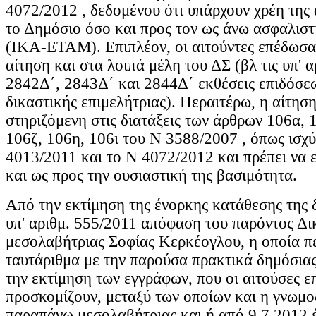
4072/2012 , δεδομένου ότι υπάρχουν χρέη της
το Δημόσιο όσο και προς τον ως άνω ασφαλιστ
(ΙΚΑ-ΕΤΑΜ). Επιπλέον, οι αιτούντες επέδωσα
αίτηση και στα λοιπά μέλη του ΔΣ (βλ τις υπ' 
2842Δ΄, 2843Δ΄ και 2844Δ΄ εκθέσεις επιδόσεω
δικαστικής επιμελήτριας). Περαιτέρω, η αίτηση
στηριζόμενη στις διατάξεις των άρθρων 106α, 
106ζ, 106η, 106ι του Ν 3588/2007 , όπως ισχ
4013/2011 και το Ν 4072/2012 και πρέπει να 
και ως προς την ουσιαστική της βασιμότητα.
Από την εκτίμηση της ένορκης κατάθεσης της δ
υπ' αριθμ. 555/2011 απόφαση του παρόντος Δι
μεσολαβήτριας Σοφίας Κερκέογλου, η οποία πε
ταυτάριθμα με την παρούσα πρακτικά δημόσιας
την εκτίμηση των εγγράφων, που οι αιτούσες ε
προσκομίζουν, μεταξύ των οποίων και η γνωμο
παραπάνω μεσολαβήτριας και ή από 9.7.2012 