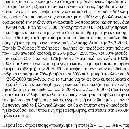
πρώτη εξαίρει το υποκειμενικό στοιχείο της δηλώσεως, δηλαδή την 
δεύτερη διάταξη εξαίρει το αντικειμενικό στοιχείο, δηλαδή την άπο
πρέπει να ληφθούν υπόψη τα συναλλακτικά ήθη. Έτσι κάθε δήλωση β
της οποίας θα μπορούσε να γίνει αντιληπτή η δήλωση βουλήσεως και
ουσίας κατά την ανέλεγκτη αναιρετικά, ως προς αυτό, κρίση του,
80/2004 ο.π., ΕφΛαρ 671/2004 Δικογραφία 2004, 524). Στην προκε
δικαστήριο, οι οποίες περιέχονται στα ταυτάριθμα με την εκκαλουμ
αποδείχθηκαν, κατά την κρίση αυτού του δικαστηρίου, τα ακόλουθα πρ
εξαγωγή και εμπορία ειδών ανδρικής ένδυσης. Αυτή, την 26-3-2003,
Εταιρία Ενδύσεως Υποδήσεως» πώλησε και παρέδωσε στην τελευταί
πολ., 130 ανδρικά κοστούμια 25% μαλλί, 25% πολ. και 50% βισκόζ,
παντελόνια 65% πολ. και 35% βισκόζ, 79 ανδρικά παντελόνια 100% π
2003 τιμολόγιο, ενώ το τίμημα για τα ως άνω εμπορεύματα συμφων
αυτή (εφεσίβλητη), την 20-5-2003 συνήψε, με την προαναφερθείσα
ανδρικά υποκάμισα 70% βαμβάκι και 30% πολ. μακρύ ποπλίνα και 8
.../20-5-2003 τιμολόγιο, ενώ το τίμημα για τα ως άνω εμπορεύματ
Περαιτέρω, όπως αποδείχθηκε, η εκκαλούσα τράπεζα, για την καλή 
εφεσίβλητη τις υπ’ αριθ. .../..../2-6-2003 και .../..../2-6-2003 (δ
εκκαλούσα ανέλαβε ανέκκλητα την υποχρέωση να καταβάλει στην εφε
την ημέρα παραλαβής της πρώτης έγγραφης ή επιβεβαιωμένης καλωδια
διέπονταν από το Ελληνικό Δίκαιο και θα ενέπιπταν στη δικαιοδοσί
η εκκαλούσα, καθ’ υπόδειξη της εφεσίβλητης, απέστειλε στη Γαλλική
τράπεζα αυτή.
Περαιτέρω, όπως επίσης αποδείχθηκε, η εταιρεία «............. ΑΕ