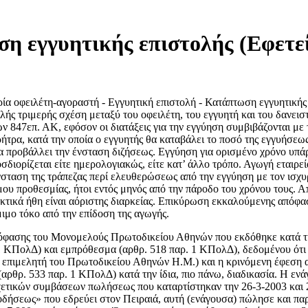
ση εγγυητικής επιστολής (Εφετε
 οφειλέτη-αγοραστή - Εγγυητική επιστολή - Κατάπτωση εγγυητικής
ής τριμερής σχέση μεταξύ του οφειλέτη, του εγγυητή και του δανειστ
ων 847επ. ΑΚ, εφόσον οι διατάξεις για την εγγύηση συμβιβάζονται μ
τρα, κατά την οποία ο εγγυητής θα καταβάλει το ποσό της εγγυήσεως
 να προβάλλει την ένσταση διζήσεως. Εγγύηση για ορισμένο χρόνο υπά
διορίζεται είτε ημερολογιακώς, είτε κατ’ άλλο τρόπο. Αγωγή εταιρεί
ταση της τράπεζας περί ελευθερώσεως από την εγγύηση με τον ισχυρι
μου προθεσμίας, ήτοι εντός μηνός από την πάροδο του χρόνου τους. Απ
ακτικά ήθη είναι αόριστης διαρκείας. Επικύρωση εκκαλούμενης απόφ
ιμο τόκο από την επίδοση της αγωγής.
 απόφασης του Μονομελούς Πρωτοδικείου Αθηνών που εκδόθηκε κατά την
αρ. 1 ΚΠολΔ) και εμπρόθεσμα (αρθρ. 518 παρ. 1 ΚΠολΔ), δεδομένου ό
ικού επιμελητή του Πρωτοδικείου Αθηνών Η.Μ.) και η κρινόμενη έφεση
 (αρθρ. 533 παρ. 1 ΚΠολΔ) κατά την ίδια, πιο πάνω, διαδικασία. Η ε
τικών συμβάσεων πωλήσεως που καταρτίστηκαν την 26-3-2003 και 20-
ποδήσεως» που εδρεύει στον Πειραιά, αυτή (ενάγουσα) πώλησε και πα