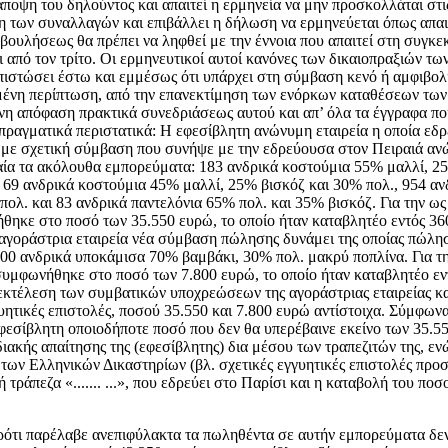
άποψη του δηλούντος και απαιτεί η ερμηνεία να μην προσκολλάται στι
ψη των συναλλαγών και επιβάλλει η δήλωση να ερμηνεύεται όπως απαιτ
ουλήσεως θα πρέπει να ληφθεί με την έννοια που απαιτεί στη συγκε
 από τον τρίτο. Οι ερμηνευτικοί αυτοί κανόνες των δικαιοπραξιών τ
 διαπιστώσει έστω και εμμέσως ότι υπάρχει στη σύμβαση κενό ή αμφ
ιμένη περίπτωση, από την επανεκτίμηση των ενόρκων καταθέσεων τω
ένη απόφαση πρακτικά συνεδριάσεως αυτού και απ’ όλα τα έγγραφα πο
αγματικά περιστατικά: Η εφεσίβλητη ανώνυμη εταιρεία η οποία εδρεύει 
 με σχετική σύμβαση που συνήψε με την εδρεύουσα στον Πειραιά ανώνυ
α τα ακόλουθα εμπορεύματα: 183 ανδρικά κοστούμια 55% μαλλί, 25
 69 ανδρικά κοστούμια 45% μαλλί, 25% βισκόζ και 30% πολ., 954 αν
ολ. και 83 ανδρικά παντελόνια 65% πολ. και 35% βισκόζ. Για την ως
ήθηκε στο ποσό των 35.550 ευρώ, το οποίο ήταν καταβλητέο εντός 3
, αγοράστρια εταιρεία νέα σύμβαση πώλησης δυνάμει της οποίας πώλ
00 ανδρικά υποκάμισα 70% βαμβάκι, 30% πολ. μακρύ ποπλίνα. Για τη
α συμφωνήθηκε στο ποσό των 7.800 ευρώ, το οποίο ήταν καταβλητέο ε
εκτέλεση των συμβατικών υποχρεώσεων της αγοράστριας εταιρείας και
ύο) εγγυητικές επιστολές, ποσού 35.550 και 7.800 ευρώ αντίστοιχα. Σύμ
σίβλητη οποιοδήποτε ποσό που δεν θα υπερέβαινε εκείνο των 35.550
κής απαίτησης της (εφεσίβλητης) δια μέσου των τραπεζιτών της, ενώ
α των Ελληνικών Δικαστηρίων (βλ. σχετικές εγγυητικές επιστολές προ
 τράπεζα «....... ...», που εδρεύει στο Παρίσι και η καταβολή του π
», παρότι παρέλαβε ανεπιφύλακτα τα πωληθέντα σε αυτήν εμπορεύματα 