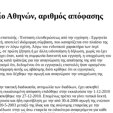
ίο Αθηνών, αριθμός απόφασης
 επιστολής - Ένσταση ελευθερώσεως από την εγγύηση - Ερμηνεία
ή, αποτελεί ιδιόμορφη σύμβαση, που καταρτίζεται στο πλαίσιο της
ε την εν λόγω σχέση. Λόγω του ενδοτικού χαρακτήρα των περί
, σε πρώτη ζήτηση ή με άλλη ειδοποίηση ή δήλωση, χωρίς να έχει
ρχει όταν, κατά τη συμφωνία δανειστή και εγγυητή, η υποχρέωση του
ας κατά τράπεζας για την αναγνώριση της απαίτησης της από την
σμό ότι, δεδομένου ότι οι εγγυητικές επιστολές ήταν ορισμένου
όρριψη αυτής ως αβάσιμης διότι κρίθηκε ότι οι εγγυητικές
ασης που δέχθηκε την αγωγή και αναγνώρισε την υποχρέωση της
 τακτική διαδικασία, αντιμωλία των διαδίκων, έχει ασκηθεί
τι η εκκαλουμένη απόφαση επιδόθηκε στην εκκαλούσα την 1-12-2010
 ασκήθηκε την 27-12-2010. Επομένως πρέπει να γίνει τυπικά δεκτή
νάγουσα και ήδη εφεσίβλητη με την από 30-4-2006 αγωγή της ενώπιον
5-2003 μεταξύ της ίδιας και της ανώνυμης εταιρείας με την
ρέδωσε στην ως άνω εταιρεία τα ειδικότερα αναφερόμενα για κάθε