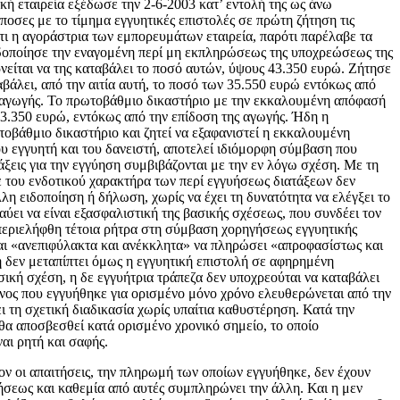
κή εταιρεία εξέδωσε την 2-6-2003 κατ’ εντολή της ως άνω
ισόποσες με το τίμημα εγγυητικές επιστολές σε πρώτη ζήτηση τις
ότι η αγοράστρια των εμπορευμάτων εταιρεία, παρότι παρέλαβε τα
ιδοποίησε την εναγομένη περί μη εκπληρώσεως της υποχρεώσεως της
είται να της καταβάλει το ποσό αυτών, ύψους 43.350 ευρώ. Ζήτησε
ταβάλει, από την αιτία αυτή, το ποσό των 35.550 ευρώ εντόκως από
ς αγωγής. Το πρωτοβάθμιο δικαστήριο με την εκκαλουμένη απόφασή
43.350 ευρώ, εντόκως από την επίδοση της αγωγής. Ήδη η
οβάθμιο δικαστήριο και ζητεί να εξαφανιστεί η εκκαλουμένη
ου εγγυητή και του δανειστή, αποτελεί ιδιόμορφη σύμβαση που
άξεις για την εγγύηση συμβιβάζονται με την εν λόγω σχέση. Με τη
ε του ενδοτικού χαρακτήρα των περί εγγυήσεως διατάξεων δεν
λη ειδοποίηση ή δήλωση, χωρίς να έχει τη δυνατότητα να ελέγξει το
ύει να είναι εξασφαλιστική της βασικής σχέσεως, που συνδέει τον
α περιελήφθη τέτοια ρήτρα στη σύμβαση χορηγήσεως εγγυητικής
ται «ανεπιφύλακτα και ανέκκλητα» να πληρώσει «απροφασίστως και
η δεν μεταπίπτει όμως η εγγυητική επιστολή σε αφηρημένη
κή σχέση, η δε εγγυήτρια τράπεζα δεν υποχρεούται να καταβάλει
είνος που εγγυήθηκε για ορισμένο μόνο χρόνο ελευθερώνεται από την
ι τη σχετική διαδικασία χωρίς υπαίτια καθυστέρηση. Κατά την
 θα αποσβεσθεί κατά ορισμένο χρονικό σημείο, το οποίο
αι ρητή και σαφής.
ον οι απαιτήσεις, την πληρωμή των οποίων εγγυήθηκε, δεν έχουν
σεως και καθεμία από αυτές συμπληρώνει την άλλη. Και η μεν