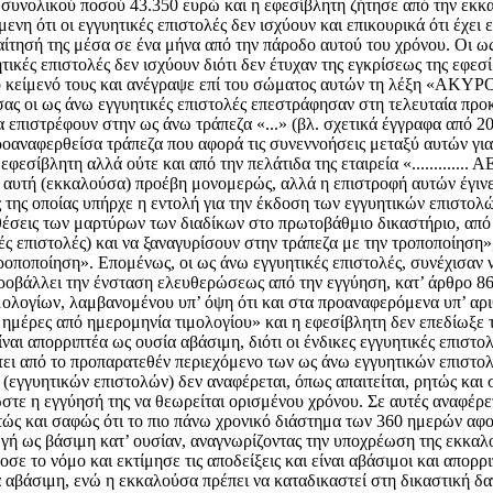
, συνολικού ποσού 43.350 ευρώ και η εφεσίβλητη ζήτησε από την εκ
μενη ότι οι εγγυητικές επιστολές δεν ισχύουν και επικουρικά ότι έχε
ίτησή της μέσα σε ένα μήνα από την πάροδο αυτού του χρόνου. Οι ω
κές επιστολές δεν ισχύουν διότι δεν έτυχαν της εγκρίσεως της εφεσίβλη
το κείμενό τους και ανέγραψε επί του σώματος αυτών τη λέξη «ΑΚΥΡ
ύσας οι ως άνω εγγυητικές επιστολές επεστράφησαν στη τελευταία προκ
 να επιστρέφουν στην ως άνω τράπεζα «...» (βλ. σχετικά έγγραφα από 
οαναφερθείσα τράπεζα που αφορά τις συνεννοήσεις μεταξύ αυτών για 
εσίβλητη αλλά ούτε και από την πελάτιδα της εταιρεία «.............
α αυτή (εκκαλούσα) προέβη μονομερώς, αλλά η επιστροφή αυτών έγιν
ς της οποίας υπήρχε η εντολή για την έκδοση των εγγυητικών επιστολ
έσεις των μαρτύρων των διαδίκων στο πρωτοβάθμιο δικαστήριο, από τ
ές επιστολές) και να ξαναγυρίσουν στην τράπεζα με την τροποποίηση»
 τροποποίηση». Επομένως, οι ως άνω εγγυητικές επιστολές, συνέχισαν
βάλλει την ένσταση ελευθερώσεως από την εγγύηση, κατ’ άρθρο 866
ολογίων, λαμβανομένου υπ’ όψη ότι και στα προαναφερόμενα υπ’ αριθμ.
μέρες από ημερομηνία τιμολογίου» και η εφεσίβλητη δεν επεδίωξε τη
αι απορριπτέα ως ουσία αβάσιμη, διότι οι ένδικες εγγυητικές επιστο
ύπτει από το προπαρατεθέν περιεχόμενο των ως άνω εγγυητικών επιστ
γγυητικών επιστολών) δεν αναφέρεται, όπως απαιτείται, ρητώς και σ
ώστε η εγγύησή της να θεωρείται ορισμένου χρόνου. Σε αυτές αναφέρετ
τώς και σαφώς ότι το πιο πάνω χρονικό διάστημα των 360 ημερών αφ
ωγή ως βάσιμη κατ’ ουσίαν, αναγνωρίζοντας την υποχρέωση της εκκαλ
 το νόμο και εκτίμησε τις αποδείξεις και είναι αβάσιμοι και απορριπ
 αβάσιμη, ενώ η εκκαλούσα πρέπει να καταδικαστεί στη δικαστική δα