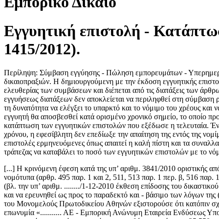
Εμπορικό Δίκαιο
Εγγυητική επιστολή - Κατάπτω
1415/2012).
Περίληψη: Σύμβαση εγγύησης - Πώληση εμπορευμάτων - Υπερημερία
δικαιοπραξιών. Η δημιουργούμενη με την έκδοση εγγυητικής επιστολ
ελευθερίας των συμβάσεων και διέπεται από τις διατάξεις των άρθρ
εγγυήσεως διατάξεων δεν αποκλείεται να περιληφθεί στη σύμβαση ρή
τη δυνατότητα να ελέγξει το υπαρκτό και το νόμιμο του χρέους και
εγγυητή θα αποσβεσθεί κατά ορισμένο χρονικό σημείο, το οποίο προσ
κατάπτωση των εγγυητικών επιστολών που εξέδωσε η τελευταία. Ένσ
χρόνου, η εφεσίβλητη δεν επεδίωξε την απαίτηση της εντός της νομί
επιστολές ερμηνευόμενες όπως απαιτεί η καλή πίστη και τα συναλλ
τράπεζας να καταβάλει το ποσό των εγγυητικών επιστολών με το νόμ
[...] Η κρινόμενη έφεση κατά της υπ’ αριθμ. 3841/2010 οριστικής
νομότυπα (αρθρ. 495 παρ. 1 και 2, 511, 513 παρ. 1 περ. β, 516 π
(βλ. την υπ’ αριθμ. ......../1-12-2010 έκθεση επίδοσης του δικαστ
και να ερευνηθεί ως προς το παραδεκτό και - βάσιμο των λόγων της
του Μονομελούς Πρωτοδικείου Αθηνών εξιστορούσε ότι κατόπιν σχε
επωνυμία «........... ΑΕ - Εμπορική Ανώνυμη Εταιρεία Ενδύσεως Υ