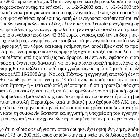
 7.800 ευρώ αντίστοιχα. Ότι η εναγομένη και ήδη εκκαλούσα τραπεζι
ρεώσεων αυτής, τις υπ’ αριθ. .../..../2-6-2003 και .../..../2-6-2003 
σε κατ’ εντολή και για λογαριασμό της ενάγουσας. Τέλος εξιστορούσε 
ης συμφωνηθείσας προθεσμίας, αυτή δε (ενάγουσα) κατόπιν τούτου ε
ισών εγγυητικών επιστολών, πλην όμως η τελευταία (εναγόμενη) αρν
ες προτάσεις της, να αναγνωρισθεί ότι η εναγομένη οφείλει να της κα
λως το συνολικό ποσό των 43.350 ευρώ, εντόκως από την επίδοση τη
υποχρέωση της εναγομένης να καταβάλει στην ενάγουσα το ποσό των 
 εφαρμογή του νόμου και κακή εκτίμηση των αποδείξεων από το πρωτ
ση της εγγυητικής επιστολής τριμερής σχέση μεταξύ του οφειλέτη, τ
ι διέπεται από τις διατάξεις των άρθρων 847 επ. ΑΚ, εφόσον οι διατ
ρέωση, έναντι του δανειστή, να του καταβάλει οφειλή τρίτου, λόγω δ
γυητής θα καταβάλει το ποσό της εγγυήσεως, σε πρώτη ζήτηση ή με άλ
ήσεως (ΑΠ 16/2008 Δημ. Νόμος). Πάντως, η εγγυητική επιστολή δεν πα
σθεί. ελευθερώνεται ο εγγυητής. Έτσι στην περίπτωση κατά την οποί
ρώτη ζήτηση» ή «μετά από απλή ειδοποίηση» ή ότι η τράπεζα υπόσχε
υητικής επιστολής και της εξ αυτής υποχρεώσεως από τη βασική σχέσ
υμβάσεως εξασφαλιστικής των δικαιωμάτων του δανειστή από τη βασι
υητική επιστολή. Περαιτέρω, κατά τη διάταξη του άρθρου 866 ΑΚ, εκ
 μέσα σε ένα μήνα από την πάροδο αυτού του χρόνου και δεν συνεχίσε
αν, κατά τη συμφωνία δανειστή και εγγυητή, η υποχρέωση του εγγυητή
 του εγγυητή για την χρονικώς περιορισμένη ευθύνη του πρέπει να είν
 ότι η κύρια οφειλή για την οποία δόθηκε, έχει ορισμένη λήξη, εφόσ
θρων 173 και 200 ΑΚ, αποσκοπούν στην ερμηνεία της δηλώσεως βουλή