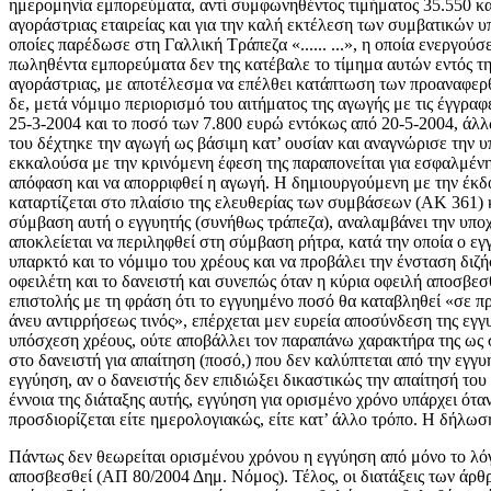
ημερομηνία εμπορεύματα, αντί συμφωνηθέντος τιμήματος 35.550 και
αγοράστριας εταιρείας και για την καλή εκτέλεση των συμβατικών υποχ
οποίες παρέδωσε στη Γαλλική Τράπεζα «...... ...», η οποία ενεργού
πωληθέντα εμπορεύματα δεν της κατέβαλε το τίμημα αυτών εντός τ
αγοράστριας, με αποτέλεσμα να επέλθει κατάπτωση των προαναφερθε
δε, μετά νόμιμο περιορισμό του αιτήματος της αγωγής με τις έγγραφ
25-3-2004 και το ποσό των 7.800 ευρώ εντόκως από 20-5-2004, άλ
του δέχτηκε την αγωγή ως βάσιμη κατ’ ουσίαν και αναγνώρισε την 
εκκαλούσα με την κρινόμενη έφεση της παραπονείται για εσφαλμένη
απόφαση και να απορριφθεί η αγωγή. Η δημιουργούμενη με την έκδο
καταρτίζεται στο πλαίσιο της ελευθερίας των συμβάσεων (ΑΚ 361) κα
σύμβαση αυτή ο εγγυητής (συνήθως τράπεζα), αναλαμβάνει την υποχ
αποκλείεται να περιληφθεί στη σύμβαση ρήτρα, κατά την οποία ο εγ
υπαρκτό και το νόμιμο του χρέους και να προβάλει την ένσταση διζ
οφειλέτη και το δανειστή και συνεπώς όταν η κύρια οφειλή αποσβε
επιστολής με τη φράση ότι το εγγυημένο ποσό θα καταβληθεί «σε π
άνευ αντιρρήσεως τινός», επέρχεται μεν ευρεία αποσύνδεση της εγγ
υπόσχεση χρέους, ούτε αποβάλλει τον παραπάνω χαρακτήρα της ως σ
στο δανειστή για απαίτηση (ποσό,) που δεν καλύπτεται από την εγγ
εγγύηση, αν ο δανειστής δεν επιδιώξει δικαστικώς την απαίτησή του
έννοια της διάταξης αυτής, εγγύηση για ορισμένο χρόνο υπάρχει ότ
προσδιορίζεται είτε ημερολογιακώς, είτε κατ’ άλλο τρόπο. Η δήλωση
Πάντως δεν θεωρείται ορισμένου χρόνου η εγγύηση από μόνο το λόγο
αποσβεσθεί (ΑΠ 80/2004 Δημ. Νόμος). Τέλος, οι διατάξεις των άρ