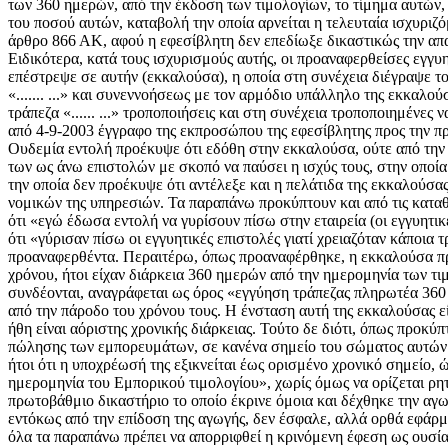
των 360 ημερών, από την έκδοση των τιμολογίων, το τίμημα αυτών
του ποσού αυτών, καταβολή την οποία αρνείται η τελευταία ισχυριζό
άρθρο 866 ΑΚ, αφού η εφεσίβλητη δεν επεδίωξε δικαστικώς την απα
Ειδικότερα, κατά τους ισχυρισμούς αυτής, οι προαναφερθείσες εγγυητι
επέστρεψε σε αυτήν (εκκαλούσα), η οποία στη συνέχεια διέγραψε 
«....... ...» και συνεννοήσεως με τον αρμόδιο υπάλληλο της εκκαλο
τράπεζα «...... ...» τροποποιήσεις και στη συνέχεια τροποποιημένες
από 4-9-2003 έγγραφο της εκπροσώπου της εφεσίβλητης προς την πρ
Ουδεμία εντολή προέκυψε ότι εδόθη στην εκκαλούσα, ούτε από την εφ
των ως άνω επιστολών με σκοπό να παύσει η ισχύς τους, στην οποί
την οποία δεν προέκυψε ότι αντέλεξε και η πελάτιδα της εκκαλούσα
νομικών της υπηρεσιών. Τα παραπάνω προκύπτουν και από τις καταθ
ότι «εγώ έδωσα εντολή να γυρίσουν πίσω στην εταιρεία (οι εγγυητικ
ότι «γύρισαν πίσω οι εγγυητικές επιστολές γιατί χρειαζόταν κάποια
προαναφερθέντα. Περαιτέρω, όπως προαναφέρθηκε, η εκκαλούσα προ
χρόνου, ήτοι είχαν διάρκεια 360 ημερών από την ημερομηνία των τιμ
συνδέονται, αναγράφεται ως όρος «εγγύηση τράπεζας πληρωτέα 360 η
από την πάροδο του χρόνου τους. Η ένσταση αυτή της εκκαλούσας είν
ήθη είναι αόριστης χρονικής διάρκειας. Τούτο δε διότι, όπως προκ
πώλησης των εμπορευμάτων, σε κανένα σημείο του σώματος αυτών (ε
ήτοι ότι η υποχρέωσή της εξικνείται έως ορισμένο χρονικό σημείο, 
ημερομηνία του Εμπορικού τιμολογίου», χωρίς όμως να ορίζεται ρη
πρωτοβάθμιο δικαστήριο το οποίο έκρινε όμοια και δέχθηκε την αγ
εντόκως από την επίδοση της αγωγής, δεν έσφαλε, αλλά ορθά εφάρμοσε
όλα τα παραπάνω πρέπει να απορριφθεί η κρινόμενη έφεση ως ουσία