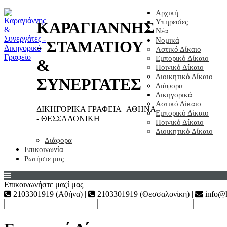
Αρχική
Υπηρεσίες
ΚΑΡΑΓΙΑΝΝΗΣ
Νέα
Νομικά
- ΣΤΑΜΑΤΙΟΥ
Αστικό Δίκαιο
Εμπορικό Δίκαιο
&
Ποινικό Δίκαιο
Διοικητικό Δίκαιο
ΣΥΝΕΡΓΑΤΕΣ
Διάφορα
Δικηγορικά
Αστικό Δίκαιο
ΔΙΚΗΓΟΡΙΚΑ ΓΡΑΦΕΙΑ | ΑΘΗΝΑ
Εμπορικό Δίκαιο
- ΘΕΣΣΑΛΟΝΙΚΗ
Ποινικό Δίκαιο
Διοικητικό Δίκαιο
Διάφορα
Επικοινωνία
Ρωτήστε μας
Επικοινωνήστε μαζί μας
2103301919 (Αθήνα) |
2103301919 (Θεσσαλονίκη) |
info@k