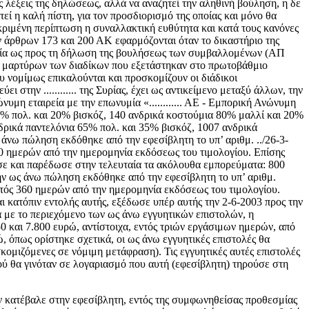
ς λέξεις της δηλώσεως, αλλά να αναζητεί την αληθινή βούληση, η δε
εί η καλή πίστη, για τον προσδιορισμό της οποίας και μόνο θα
κριμένη περίπτωση η συναλλακτική ευθύτητα και κατά τους κανόνες
ων άρθρων 173 και 200 ΑΚ εφαρμόζονται όταν το δικαστήριο της
ιβολία ως προς τη δήλωση της βουλήσεως των συμβαλλομένων (ΑΠ
ν μαρτύρων των διαδίκων που εξετάστηκαν στο πρωτοβάθμιο
υ νομίμως επικαλούνται και προσκομίζουν οι διάδικοι
στην ............ της Συρίας, έχει ως αντικείμενο μεταξύ άλλων, την
μη εταιρεία με την επωνυμία «............ ΑΕ - Εμπορική Ανώνυμη
% πολ. και 20% βισκόζ, 140 ανδρικά κοστούμια 80% μαλλί και 20%
δρικά παντελόνια 65% πολ. και 35% βισκόζ, 1007 ανδρικά
 άνω πώληση εκδόθηκε από την εφεσίβλητη το υπ’ αριθμ. ../26-3-
60 ημερών από την ημερομηνία εκδόσεως του τιμολογίου. Επίσης
ησε και παρέδωσε στην τελευταία τα ακόλουθα εμπορεύματα: 800
ν ως άνω πώληση εκδόθηκε από την εφεσίβλητη το υπ’ αριθμ.
ντός 360 ημερών από την ημερομηνία εκδόσεως του τιμολογίου.
 κατόπιν εντολής αυτής, εξέδωσε υπέρ αυτής την 2-6-2003 προς την
φωνα με το περιεχόμενο των ως άνω εγγυητικών επιστολών, η
 και 7.800 ευρώ, αντίστοιχα, εντός τριών εργάσιμων ημερών, από
, όπως ορίστηκε σχετικά, οι ως άνω εγγυητικές επιστολές θα
σκομιζόμενες σε νόμιμη μετάφραση). Τις εγγυητικές αυτές επιστολές
οσού θα γινόταν σε λογαριασμό που αυτή (εφεσίβλητη) τηρούσε στη
δεν κατέβαλε στην εφεσίβλητη, εντός της συμφωνηθείσας προθεσμίας