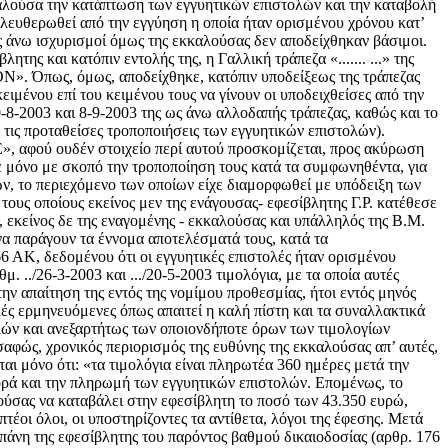
καλούσα την κατάπτωση των εγγυητικών επιστολών και την καταβολή
ι ελευθερωθεί από την εγγύηση η οποία ήταν ορισμένου χρόνου κατ’
ς άνω ισχυρισμοί όμως της εκκαλούσας δεν αποδείχθηκαν βάσιμοι.
της και κατόπιν εντολής της, η Γαλλική τράπεζα «....... ...» της
ΟΝ». Όπως, όμως, αποδείχθηκε, κατόπιν υποδείξεως της τράπεζας
ειμένου επί του κειμένου τους να γίνουν οι υποδειχθείσες από την
20-8-2003 και 8-9-2003 της ως άνω αλλοδαπής τράπεζας, καθώς και το
τις προταθείσες τροποποιήσεις των εγγυητικών επιστολών).
 ΑΕ», αφού ουδέν στοιχείο περί αυτού προσκομίζεται, προς ακύρωση
ε μόνο με σκοπό την τροποποίηση τους κατά τα συμφωνηθέντα, για
ών, το περιεχόμενο των οποίων είχε διαμορφωθεί με υπόδειξη των
ους οποίους εκείνος μεν της ενάγουσας- εφεσίβλητης Γ.Ρ. κατέθεσε
, εκείνος δε της εναγομένης - εκκαλούσας και υπάλληλός της Β.Μ.
 να παράγουν τα έννομα αποτελέσματά τους, κατά τα
 ΑΚ, δεδομένου ότι οι εγγυητικές επιστολές ήταν ορισμένου
 ../26-3-2003 και .../20-5-2003 τιμολόγια, με τα οποία αυτές
ν απαίτηση της εντός της νομίμου προθεσμίας, ήτοι εντός μηνός
λές ερμηνευόμενες όπως απαιτεί η καλή πίστη και τα συναλλακτικά
ολών και ανεξαρτήτως των οποιονδήποτε όρων των τιμολογίων
αφώς, χρονικός περιορισμός της ευθύνης της εκκαλούσας απ’ αυτές,
αι μόνο ότι: «τα τιμολόγια είναι πληρωτέα 360 ημέρες μετά την
ορά και την πληρωμή των εγγυητικών επιστολών. Επομένως, το
ούσας να καταβάλει στην εφεσίβλητη το ποσό των 43.350 ευρώ,
τέοι όλοι, οι υποστηρίζοντες τα αντίθετα, λόγοι της έφεσης. Μετά
πάνη της εφεσίβλητης του παρόντος βαθμού δικαιοδοσίας (αρθρ. 176