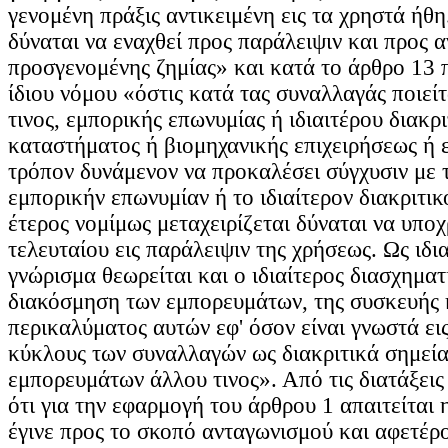
γενομένη πράξις αντικειμένη εις τα χρηστά ήθ
δύναται να εναχθεί προς παράλειψιν και προς 
προσγενομένης ζημίας» και κατά το άρθρο 13 π
ίδιου νόμου «όστις κατά τας συναλλαγάς ποιεί
τινος, εμπορικής επωνυμίας ή ιδιαιτέρου διακρ
καταστήματος ή βιομηχανικής επιχειρήσεως ή 
τρόπον δυνάμενον να προκαλέσει σύγχυσιν με 
εμπορικήν επωνυμίαν ή το ιδιαίτερον διακριτικ
έτερος νομίμως μεταχειρίζεται δύναται να υπο
τελευταίου εις παράλειψιν της χρήσεως. Ως ιδια
γνώρισμα θεωρείται και ο ιδιαίτερος διασχηματ
διακόσμηση των εμπορευμάτων, της συσκευής 
περικαλύματος αυτών εφ' όσον είναι γνωστά εις
κύκλους των συναλλαγών ως διακριτικά σημεί
εμπορευμάτων άλλου τινος». Από τις διατάξεις
ότι για την εφαρμογή του άρθρου 1 απαιτείται
έγινε προς το σκοπό ανταγωνισμού και αφετέρο