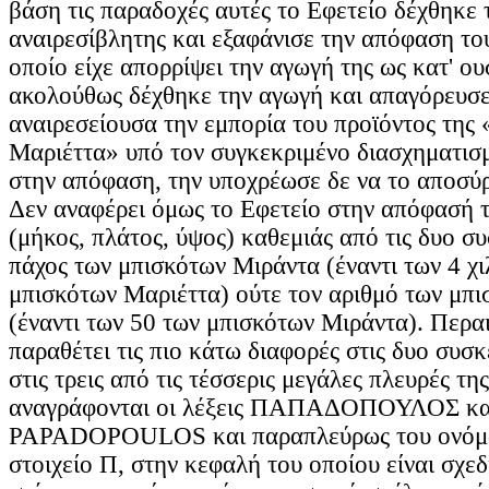
βάση τις παραδοχές αυτές το Εφετείο δέχθηκε 
αναιρεσίβλητης και εξαφάνισε την απόφαση το
οποίο είχε απορρίψει την αγωγή της ως κατ' ου
ακολούθως δέχθηκε την αγωγή και απαγόρευσε
αναιρεσείουσα την εμπορία του προϊόντος της
Μαριέττα» υπό τον συγκεκριμένο διασχηματισ
στην απόφαση, την υποχρέωσε δε να το αποσύρ
Δεν αναφέρει όμως το Εφετείο στην απόφασή το
(μήκος, πλάτος, ύψος) καθεμιάς από τις δυο συ
πάχος των μπισκότων Μιράντα (έναντι των 4 χ
μπισκότων Μαριέττα) ούτε τον αριθμό των μπ
(έναντι των 50 των μπισκότων Μιράντα). Περα
παραθέτει τις πιο κάτω διαφορές στις δυο συσκε
στις τρεις από τις τέσσερις μεγάλες πλευρές τ
αναγράφονται οι λέξεις ΠΑΠΑΔΟΠΟΥΛΟΣ κα
PAPADOPOULOS και παραπλεύρως του ονόμα
στοιχείο Π, στην κεφαλή του οποίου είναι σχε