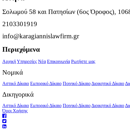
Σολωμού 58 και Πατησίων (6ος Όροφος), 106
2103301919
info@karagiannislawfirm.gr
Περιεχόμενα
Αρχική
Υπηρεσίες
Νέα
Επικοινωνία
Ρωτήστε μας
Νομικά
Αστικό Δίκαιο
Εμπορικό Δίκαιο
Ποινικό Δίκαιο
Διοικητικό Δίκαιο
Δι
Δικηγορικά
Αστικό Δίκαιο
Εμπορικό Δίκαιο
Ποινικό Δίκαιο
Διοικητικό Δίκαιο
Δι
Όροι Χρήσης