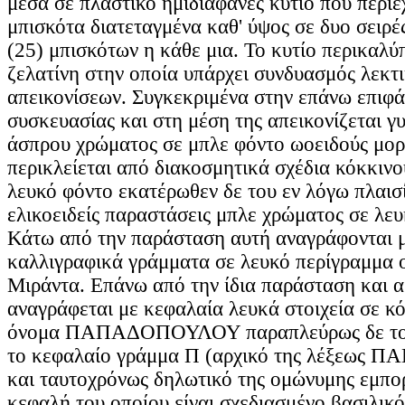
μέσα σε πλαστικό ημιδιαφανές κυτίο που περιέ
μπισκότα διατεταγμένα καθ' ύψος σε δυο σειρές
(25) μπισκότων η κάθε μια. Το κυτίο περικαλύ
ζελατίνη στην οποία υπάρχει συνδυασμός λεκτ
απεικονίσεων. Συγκεκριμένα στην επάνω επιφά
συσκευασίας και στη μέση της απεικονίζεται γ
άσπρου χρώματος σε μπλε φόντο ωοειδούς μορ
περικλείεται από διακοσμητικά σχέδια κόκκιν
λευκό φόντο εκατέρωθεν δε του εν λόγω πλαισ
ελικοειδείς παραστάσεις μπλε χρώματος σε λε
Κάτω από την παράσταση αυτή αναγράφονται 
καλλιγραφικά γράμματα σε λευκό περίγραμμα ο
Μιράντα. Επάνω από την ίδια παράσταση και α
αναγράφεται με κεφαλαία λευκά στοιχεία σε κ
όνομα ΠΑΠΑΔΟΠΟΥΛΟΥ παραπλεύρως δε του
το κεφαλαίο γράμμα Π (αρχικό της λέξεω
και ταυτοχρόνως δηλωτικό της ομώνυμης εμπορ
κεφαλή του οποίου είναι σχεδιασμένο βασιλικ