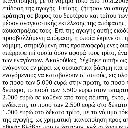
ικανοποίηση, με το νόμιμο τόκο από 10.8.200
επίδοση της αγωγής. Επίσης, ζήτησαν να απαγ
κράτηση σε βάρος του δευτέρου και τρίτου τω
μέσον αναγκαστικής εκτέλεσης της απόφασης,
αδικοπραξίας τους. Επί της αγωγής αυτής εκδό
προσβαλλόμενη απόφαση, η οποία έκρινε ότι η
νόμιμη, στηριζόμενη στις προαναφερόμενες δια
απέρριψε mi ουσία όσον αφορά τους τρίτο, έν
των εναγόντων. Ακολούθως, δέχθηκε αυτήν ως 
ενάγοντες εν μέρει ως ουσιαστικά βάσιμη και 
εναγόμενους να καταβαλουν σ` αυτούς, εις ολ
το ποσό των 5.000 ευρώ στην πρώτη, το ποσό 
δεύτερο, το ποσό των 3.500 ευρώ στον τέταρτο
2.000 ευρώ σε καθένα από τους πέμπτη, έκτο,
ενδέκατη, το ποσό των 2.500 ευρώ στο δέκατο
1.000 ευρώ στο δέκατο τρίτο, με το νόμιμο τό
της αγωγής, ως χρηματική ικανοποίηση προς 
ηθικής βλάβης που υπέστησαν, ενώ απέρριψε τ