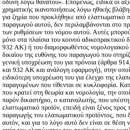
οδύνη λόγω θανάτου». Επομένως, ειδικά οι αξ
χρηματικής ικανοποιήσεως λόγω ηθικής βλάβη
για ζημία που προκλήθηκε από ελαττωματικό π
παραγωγού αυτού, δεν περιλαμβάνονται στο πρ
των ρυθμίσεων του νόμου αυτού. Αυτές μπορο
μόνο στα πλαίσια του κοινού αδικοπρακτικού δ
932 ΑΚ) ή του διαμορφωθέντος νομολογιακού
δικαίου της ευθύνης του παραγωγού που στηρί
γενική υποχρέωση του για πρόνοια (άρθρα 91
και 932 ΑΚ και ανάλογη εφαρμογή), στην οποί
ειδικότερη υποχρέωση του για έλεγχο της ελα
παραγομένων που τίθενται σε κυκλοφορία. Κα
που κρατεί στη θεωρία και νομολογία, την οποί
παρόν δικαστήριο, ο καταναλωτής, που υπέστη
ελαττωματικό προϊόν, επειδή είναι ξένος προς 
παραγωγής του ελαπωματικού προϊόντος, που δ
αυτόν, και για το λόγο αυτό δεν είναι σε θέση 