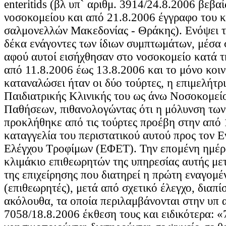
enteritids (βλ υπ` αριθμ. 3914/24.8.2006 βεβ
νοσοκομείου και από 21.8.2006 έγγραφο του 
σαλμονελλών Μακεδονίας - Θράκης). Ενόψει τ
δέκα ενάγοντες των ίδιων συμπτωμάτων, μέσα σ
αφού αυτοί εισήχθησαν στο νοσοκομείο κατά τ
από 11.8.2006 έως 13.8.2006 και το μόνο κοιν
καταναλώσει ήταν οι δύο τούρτες, η επιμελήτρι
Παιδιατρικής Κλινικής του ως άνω Νοσοκομεί
Παθήσεων, πιθανολογώντας ότι η μόλυνση των
προκλήθηκε από τις τούρτες προέβη στην από
καταγγελία του περιστατικού αυτού προς τον 
Ελέγχου Τροφίμων (ΕΦΕΤ). Την επομένη ημέρ
κλιμάκιο επιθεωρητών της υπηρεσίας αυτής με
της επιχείρησης που διατηρεί η πρώτη εναγομέν
(επιθεωρητές), μετά από σχετικό έλεγχο, διαπί
ακόλουθα, τα οποία περιλαμβάνονται στην υπ α
7058/18.8.2006 έκθεση τους και ειδικότερα: «7