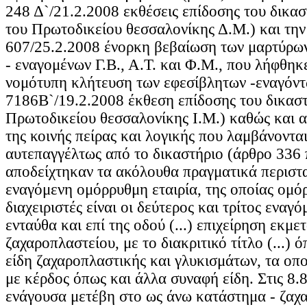
248 Δ`/21.2.2008 εκθέσεις επίδοσης του δικασ
του Πρωτοδικείου θεσσαλονίκης Δ.Μ.) και την 
607/25.2.2008 ένορκη βεβαίωση των μαρτύρω
- εναγομένων Γ.Β., Α.Τ. και Φ.Μ., που λήφθηκ
νομότυπη κλήτευση των εφεσίβλητων -εναγόντ
7186Β`/19.2.2008 έκθεση επίδοσης του δικαστ
Πρωτοδικείου θεσσαλονίκης Ι.Μ.) καθώς και α
της κοινής πείρας και λογικής που λαμβάνοντα
αυτεπαγγέλτως από το δικαστήριο (άρθρο 336
αποδείχτηκαν τα ακόλουθα πραγματικά περιστ
εναγόμενη ομόρρυθμη εταιρία, της οποίας ομό
διαχειριστές είναι οι δεύτερος και τρίτος εναγό
ενταύθα και επί της οδού (...) επιχείρηση εκμ
ζαχαροπλαστείου, με το διακριτικό τίτλο (...)
είδη ζαχαροπλαστικής και γλυκισμάτων, τα οπο
με κέρδος όπως και άλλα συναφή είδη. Στις 8.
ενάγουσα μετέβη στο ως άνω κατάστημα - ζαχ