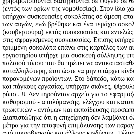
χρησιμοποιούνται διατηρούνται σε ψυγείο σε 
(εντός των ορίων της νομοθεσίας). Στον ίδιο χ
υπήρχαν συσκευασίες σοκολάτας σε άμεση επαφ
των αυγών, ενώ βρέθηκε και ένα τεμάχιο σοκο
(κουβερτούρα) εκτός συσκευασίας και εντελώ
στις σφραγισμένες συσκευασίες. Επίσης υπήρχ
τριμμένη σοκολάτα επάνω στις καρτέλες των α
εργαστηρίου υπήρχε μια συσκευή σύλληψης ιπ
παλαιού τύπου που θα πρέπει να αντικατασταθε
καταλληλότερη, έτσι ώστε να μην υπάρχει κίν
παραγομένων προϊόντων. Στο δάπεδο, κάτω κα
και πάγκους εργασίας, υπήρχαν σκόνες, ψίχουλ
ρύποι. 8. Δεν τηρούνταν αρχεία για το εφαρμ
καθαρισμού - απολύμανσης, ελέγχου και κατα
τρωκτικών - εντόμων και εκπαίδευσης προσωπι
Διαπιστώθηκε ότι η επιχείρηση δεν λαμβάνει ό
μέτρα για την αποφυγή επιμόλυνσης των παρα
από μικροβιακούς και άλλους κινδύνους. Τέλο