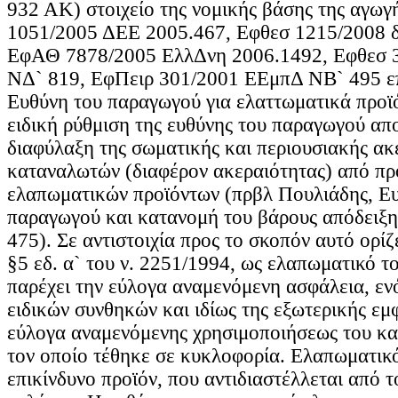
932 ΑΚ) στοιχείο της νομικής βάσης της αγωγ
1051/2005 ΔΕΕ 2005.467, Εφθεσ 1215/2008 
ΕφΑΘ 7878/2005 ΕλλΔνη 2006.1492, Εφθεσ 
ΝΔ` 819, ΕφΠειρ 301/2001 ΕΕμπΔ ΝΒ` 495 ε
Ευθύνη του παραγωγού για ελαττωματικά προϊό
ειδική ρύθμιση της ευθύνης του παραγωγού απ
διαφύλαξη της σωματικής και περιουσιακής ακ
καταναλωτών (διαφέρον ακεραιότητας) από πρ
ελαπωματικών προϊόντων (πρβλ Πουλιάδης, Ε
παραγωγού και κατανομή του βάρους απόδειξη
475). Σε αντιστοιχία προς το σκοπόν αυτό ορίζ
§5 εδ. α` του ν. 2251/1994, ως ελαπωματικό τ
παρέχει την εύλογα αναμενόμενη ασφάλεια, εν
ειδικών συνθηκών και ιδίως της εξωτερικής εμφ
εύλογα αναμενόμενης χρησιμοποιήσεως του κα
τον οποίο τέθηκε σε κυκλοφορία. Ελαπωματικό,
επικίνδυνο προϊόν, που αντιδιαστέλλεται από 