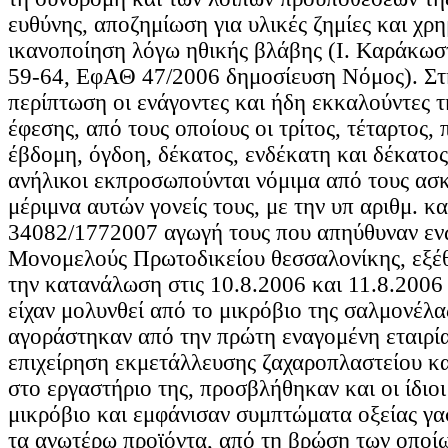
ευθύνης, αποζημίωση για υλικές ζημίες και χρ
ικανοποίηση λόγω ηθικής βλάβης (Ι. Καράκωστ
59-64, ΕφΑΘ 47/2006 δημοσίευση Νόμος). Στ
περίπτωση οι ενάγοντες και ήδη εκκαλούντες τ
έφεσης, από τους οποίους οι τρίτος, τέταρτος, 
έβδομη, όγδοη, δέκατος, ενδέκατη και δέκατος 
ανήλικοι εκπροσωπούνται νόμιμα από τους ασκ
μέριμνα αυτών γονείς τους, με την υπ αριθμ. κ
34082/1772007 αγωγή τους που απηύθυναν εν
Μονομελούς Πρωτοδικείου θεσσαλονίκης, εξέθ
την κατανάλωση στις 10.8.2006 και 11.8.2006
είχαν μολυνθεί από το μικρόβιο της σαλμονέλας
αγοράστηκαν από την πρώτη εναγομένη εταιρία
επιχείρηση εκμετάλλευσης ζαχαροπλαστείου κα
στο εργαστήριο της, προσβλήθηκαν και οι ίδιο
μικρόβιο και εμφάνισαν συμπτώματα οξείας γασ
τα ανωτέρω προϊόντα, από τη βρώση των οποί