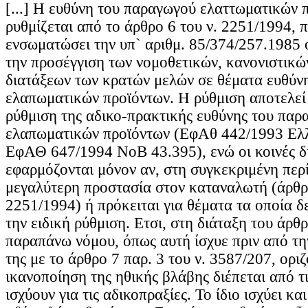
[...] Η ευθύνη του παραγωγού ελαττωματικών 
ρυθμίζεται από το άρθρο 6 του ν. 2251/1994, π
ενσωματώσει την υπ` αριθμ. 85/374/257.1985 
την προσέγγιση των νομοθετικών, κανονιστικών
διατάξεων των κρατών μελών σε θέματα ευθύν
ελαπωματικών προϊόντων. Η ρύθμιση αποτελεί 
ρύθμιση της αδικο-πρακτικής ευθύνης του παρ
ελαπωματικών προϊόντων (ΕφΑθ 442/1993 Ελ
ΕφΑΘ 647/1994 ΝοΒ 43.395), ενώ οι κοινές δ
εφαρμόζονται μόνον αν, στη συγκεκριμένη περ
μεγαλύτερη προστασία στον καταναλωτή (άρθρο
2251/1994) ή πρόκειται για θέματα τα οποία δ
την ειδική ρύθμιση. Ετσι, στη διάταξη του άρθ
παραπάνω νόμου, όπως αυτή ίσχυε πριν από τη
της με το άρθρο 7 παρ. 3 του ν. 3587/207, ορι
ικανοποίηση της ηθικής βλάβης διέπεται από τι
ισχύουν για τις αδικοπραξίες. Το ίδιο ισχύει κα