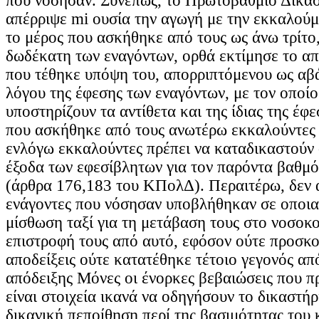
που νόσησαν. Συνεπώς, το Πρωτοβάθμιο Δικασ
απέρριψε mi ουσία την αγωγή με την εκκαλού
το μέρος που ασκήθηκε από τους ως άνω τρίτο,
δωδέκατη των εναγόντων, ορθά εκτίμησε το απ
που τέθηκε υπόψη του, απορριπτόμενου ως αβ
λόγου της έφεσης των εναγόντων, με τον οποίο
υποστηρίζουν τα αντίθετα και της ίδιας της έφ
που ασκήθηκε από τους ανωτέρω εκκαλούντες -
ενλόγω εκκαλούντες πρέπει να καταδικαστούν 
έξοδα των εφεσίβλητων για τον παρόντα βαθμό
(άρθρα 176,183 του ΚΠολΔ). Περαιτέρω, δεν α
ενάγοντες που νόσησαν υποβλήθηκαν σε οποια
μίσθωση ταξί για τη μετάβαση τους στο νοσοκο
επιστροφή τους από αυτό, εφόσον ούτε προσκο
αποδείξεις ούτε κατατέθηκε τέτοιο γεγονός απ
απόδειξης Μόνες οι ένορκες βεβαιώσεις που π
είναι στοιχεία ικανά να οδηγήσουν το δικαστή
δικανική πεποίθηση περί της βασιμότητας του 