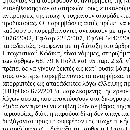
ζητώντας να απορριφθούν οι αντιρρήσεις της κ
επαλήθευσης των απαιτήσεών τους, επικαλούμεν
αντιρρήσεις της πτωχής τυγχάνουν απαράδεκτε
προδικασίας. Οι παρεμβάσεις αυτές πρέπει να κ
καθόσον οι παρεμβαίνοντες αντιδικούν με την
1076/2002, ΕφΛαρ 224/2007, ΕφΑΘ 6442/200
παραδεκτώς, σύμφωνα με τη διάταξη του άρθρο
Πτωχευτικού Κώδικα, είναι νόμιμες, στηριζόμεν
των άρθρων 68, 79 ΚΠολΔ κα! 95 παρ. 2 εδ, γ`
πρέπει δε να γίνουν δεκτές ως κατ` ουσία βάσ
τους ανωτέρω παρεμβαίνοντες οι αντιρρήσεις τ
απορριπτέες ως απαράδεκτες λόγω έλλειψης π
(ΠΠρΘεσ 672/2013), παρελκομένης της έρευν
λόγων ουσίας που αναπτύσσουν στα δικόγραφά 
έξοδα δεν πρέπει να επιβληθούν σε βάρος της 
περιουσίας, διότι η παρούσα δίκη δεν υπάγεται 
διεξάγονται προς το συμφέρον της πτωχευτικής
τα οριζόμενα στη διάταξη του άρθρου 13 του 