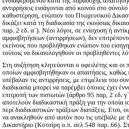
ενδιαφερόμενου κατά της παραδοχής απαίτησης
αντιρρήσεις εισάγονται από κοινού στο σύνολό 
καθυστέρηση, ενώπιον του Πτωχευτικού Δικαστ
δικάζει κατά τη διαδικασία της εκούσιας δικαι
παρ. 2 εδ. α`). Νέοι λόγοι, σε ενίσχυση ή αντί
αμφισβητήσεων (αντιρρήσεων), δεν επιτρέποντ
εκείνους που προβλήθηκαν ενώπιον του εισηγη
τούτοις να δικαιολογηθούν οι προβληθέντες λό
Στη συζήτηση κλητεύονται ο οφειλέτης και οι 
οποίων αμφισβητήθηκαν οι απαιτήσεις, καθώς 
υπέβαλαν τις αντιρρήσεις, με επιμέλεια του συ
διαδικασία μπορεί να παρέμβει όποιος έχει έν
επιτροπή των πιστωτών (άρθρο 95 παρ, 2 εδ. γ`
αποτελούν διαδικαστική πράξη για την οποία ισ
περί διαδικαστικών πράξεων διατάξεις. Ετσι, ο
να ανακληθούν από αυτόν που τις υπέβαλε με 
Δικαστήριο (Κοτσίρη ο.π. σελ 548 παρ. 66). Σ