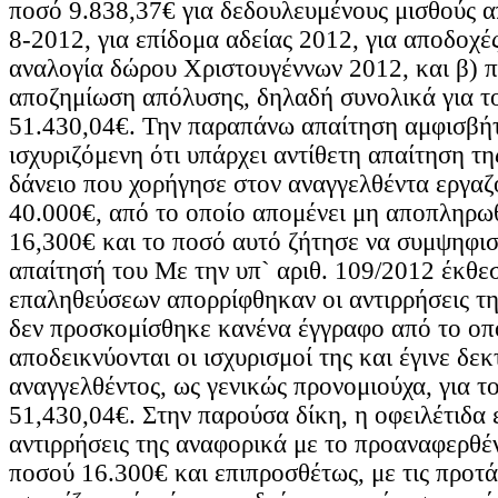
ποσό 9.838,37€ για δεδουλευμένους μισθούς α
8-2012, για επίδομα αδείας 2012, για αποδοχές
αναλογία δώρου Χριστουγέννων 2012, και β) π
αποζημίωση απόλυσης, δηλαδή συνολικά για τ
51.430,04€. Την παραπάνω απαίτηση αμφισβήτ
ισχυριζόμενη ότι υπάρχει αντίθετη απαίτηση τη
δάνειο που χορήγησε στον αναγγελθέντα εργαζ
40.000€, από το οποίο απομένει μη αποπληρω
16,300€ και το ποσό αυτό ζήτησε να συμψηφισ
απαίτησή του Με την υπ` αριθ. 109/2012 έκθε
επαληθεύσεων απορρίφθηκαν οι αντιρρήσεις της
δεν προσκομίσθηκε κανένα έγγραφο από το οπ
αποδεικνύονται οι ισχυρισμοί της και έγινε δε
αναγγελθέντος, ως γενικώς προνομιούχα, για τ
51,430,04€. Στην παρούσα δίκη, η οφειλέτιδα 
αντιρρήσεις της αναφορικά με το προαναφερθέ
ποσού 16.300€ και επιπροσθέτως, με τις προτά