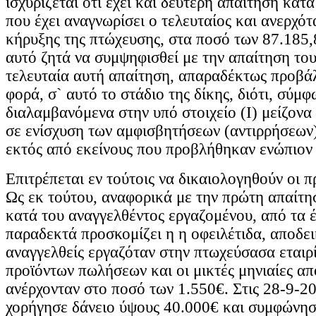
ισχυρίζεται ότι έχει και δεύτερη απαίτηση κατ
που έχει αναγνωρίσει ο τελευταίος και ανερχότ
κήρυξης της πτώχευσης, στα ποσό των 87.185,
αυτό ζητά να συμψηφισθεί με την απαίτηση το
τελευταία αυτή απαίτηση, απαραδέκτως προβάλ
φορά, σ` αυτό το στάδιο της δίκης, διότι, σύμφ
διαλαμβανόμενα στην υπό στοιχείο (Ι) μείζονα 
σε ενίσχυση των αμφισβητήσεων (αντιρρήσεων),
εκτός από εκείνους που προβλήθηκαν ενώπιον 
Επιτρέπεται εν τούτοις να δικαιολογηθούν οι π
Ως εκ τούτου, αναφορικά με την πρώτη απαίτησ
κατά του αναγγελθέντος εργαζομένου, από τα 
παραδεκτά προσκομίζει η η οφειλέτιδα, αποδει
αναγγελθείς εργαζόταν στην πτωχεύσασα εταιρ
προϊόντων πωλήσεων και οι μικτές μηνιαίες α
ανέρχονταν στο ποσό των 1.550€. Στις 28-9-20
χορήγησε δάνειο ύψους 40.000€ και συμφώνησ