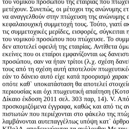
του νομικού προσώπου της εταιρίας που πτώχε
μετέχουν. Συνεπώς, οι μέτοχοι της ανώνυμης ε
να αναγγελθούν στην πτώχευση της ανώνυμης ετ
κεφαλαιουχική συμμετοχή τους. Τούτο, γιατί α
τις συμμετοχικές μερίδες, εισφορές, σύγκειται 
του νομικού προσώπου που πτώχευσε. Το συμμ
δεν αποτελεί οφειλή της εταιρίας. Αντίθετα όμω
εκείνες που οι εταίροι εμφανίζονται ως δανεισ
προσώπου, σαν να ήταν τρίτοι (λ.χ. σχέση δανεί
τους από τη σχέση αυτή αποτελούν πτωχευτικές
εάν το δάνειο αυτό είχε κατά προορισμό χαρακ
οπότε καθ` υποκατάσταση θα αποτελεί στοιχεί
περιουσίας και όχι πτωχευτική απαίτηση (Κοτ
Δίκαιο έκδοση 2011 σελ. 303 παρ, 14). V. Απ
προσκομιζόμενα έγγραφα, καθώς και από τις α
πιστωτών που περιέχονται στο φάκελο της πτώχ
λαμβάνονται αυτεπαγγέλτως υπόψη κατ` άρθρο
ΚΠολΔ, αποδεικνύονται τα ακόλουθα: Με την υ