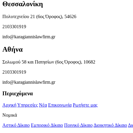
Θεσσαλονίκη
Πολυτεχνείου 21 (6ος Όροφος), 54626
2103301919
info@karagiannislawfirm.gr
Αθήνα
Σολωμού 58 και Πατησίων (6ος Όροφος), 10682
2103301919
info@karagiannislawfirm.gr
Περιεχόμενα
Αρχική
Υπηρεσίες
Νέα
Επικοινωνία
Ρωτήστε μας
Νομικά
Αστικό Δίκαιο
Εμπορικό Δίκαιο
Ποινικό Δίκαιο
Διοικητικό Δίκαιο
Δι