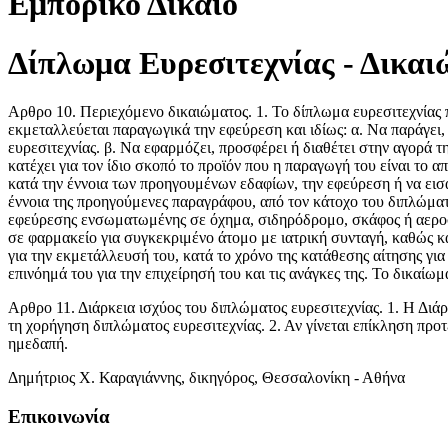
Εμπορικό Δίκαιο
Δίπλωμα Ευρεσιτεχνίας - Δικαι
Αρθρο 10. Περιεχόμενο δικαιώματος. 1. Το δίπλωμα ευρεσιτεχνίας π
εκμεταλλεύεται παραγωγικά την εφεύρεση και ιδίως: α. Να παράγει, 
ευρεσιτεχνίας. β. Να εφαρμόζει, προσφέρει ή διαθέτει στην αγορά τ
κατέχει για τον ίδιο σκοπό το προϊόν που η παραγωγή του είναι το
κατά την έννοια των προηγουμένων εδαφίων, την εφεύρεση ή να εισά
έννοια της προηγούμενες παραγράφου, από τον κάτοχο του διπλώματο
εφεύρεσης ενσωματωμένης σε όχημα, σιδηρόδρομο, σκάφος ή αεροσ
σε φαρμακείο για συγκεκριμένο άτομο με ιατρική συνταγή, καθώς κα
για την εκμετάλλευσή του, κατά το χρόνο της κατάθεσης αίτησης για
επινόημά του για την επιχείρησή του και τις ανάγκες της. Το δικαίω
Αρθρο 11. Διάρκεια ισχύος του διπλώματος ευρεσιτεχνίας. 1. Η Διάρκ
τη χορήγηση διπλώματος ευρεσιτεχνίας. 2. Αν γίνεται επίκληση προ
ημεδαπή.
Δημήτριος Χ. Καραγιάννης, δικηγόρος, Θεσσαλονίκη - Αθήνα
Επικοινωνία