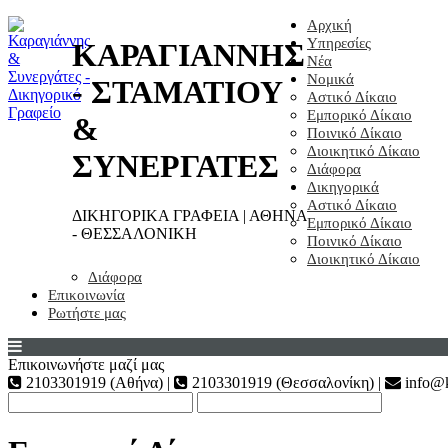
Αρχική
Υπηρεσίες
ΚΑΡΑΓΙΑΝΝΗΣ
Νέα
Νομικά
- ΣΤΑΜΑΤΙΟΥ
Αστικό Δίκαιο
Εμπορικό Δίκαιο
&
Ποινικό Δίκαιο
Διοικητικό Δίκαιο
ΣΥΝΕΡΓΑΤΕΣ
Διάφορα
Δικηγορικά
Αστικό Δίκαιο
ΔΙΚΗΓΟΡΙΚΑ ΓΡΑΦΕΙΑ | ΑΘΗΝΑ
Εμπορικό Δίκαιο
- ΘΕΣΣΑΛΟΝΙΚΗ
Ποινικό Δίκαιο
Διοικητικό Δίκαιο
Διάφορα
Επικοινωνία
Ρωτήστε μας
Επικοινωνήστε μαζί μας
2103301919 (Αθήνα) |
2103301919 (Θεσσαλονίκη) |
info@k