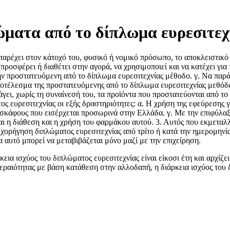
ώματα από το δίπλωμα ευρεσιτεχν
αρέχει στον κάτοχό του, φυσικό ή νομικό πρόσωπο, το αποκλειστικό 
προσφέρει ή διαθέτει στην αγορά, να χρησιμοποιεί και να κατέχει για
ην προστατευόμενη από το δίπλωμα ευρεσιτεχνίας μέθοδο. γ. Να παράγ
 αποτέλεσμα της προστατευόμενης από το δίπλωμα ευρεσιτεχνίας μεθόδ
γει, χωρίς τη συναίνεσή του, τα προϊόντα που προστατεύονται από το
ς ευρεσιτεχνίας οι εξής δραστηριότητες: α. Η χρήση της εφεύρεσης γ
κάφους που εισέρχεται προσωρινά στην Ελλάδα. γ. Με την επιφύλαξ
ι η διάθεση και η χρήση του φαρμάκου αυτού. 3. Αυτός που εκμεταλλε
 χορήγηση διπλώματος ευρεσιτεχνίας από τρίτο ή κατά την ημερομηνία 
μα αυτό μπορεί να μεταβιβάζεται μόνο μαζί με την επιχείρηση.
εια ισχύος του διπλώματος ευρεσιτεχνίας είναι είκοσι έτη και αρχίζε
τεραιότητας με βάση κατάθεση στην αλλοδαπή, η διάρκεια ισχύος του