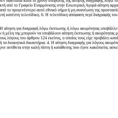
 δεν υφίσταται κατά το χρόνο υποβολής της αίτησης διαγραφής λόγω τ
ι δεκτή από το Γραφείο Εναρμόνισης στην Εσωτερική Αγορά αίτηση αρ
 από το προγενέστερο αυτό εθνικό σήμα ή μη ανανέωση της προστασί
τή κατέστη τελεσίδικη. 6. Η τελεσίδικη απόφαση περί διαγραφής το
 Η αίτηση για διαγραφή λόγω έκπτωσης ή λόγω ακυρότητας υποβάλλετα
ν ή μέλη της μπορούν να υποβάλουν αίτηση έκπτωσης ή ακυρότητας μ
τους λόγους του άρθρου 124 εκείνος, ο οποίος τους είχε προβάλει κατ
ή τα διοικητικά δικαστήρια. 4. Η αίτηση διαγραφής για λόγους ακυρότ
νε αντίθετα στην καλή πίστη ή κατάθεσης που έγινε κακόπιστα, ασκεί