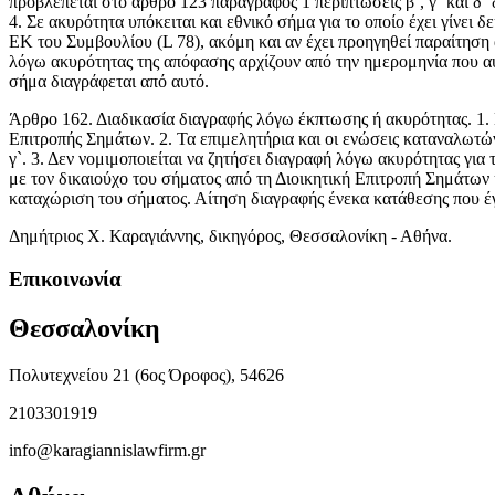
προβλέπεται στο άρθρο 123 παράγραφος 1 περιπτώσεις β`, γ` και δ`
4. Σε ακυρότητα υπόκειται και εθνικό σήμα για το οποίο έχει γίνε
ΕΚ του Συμβουλίου (L 78), ακόμη και αν έχει προηγηθεί παραίτηση
λόγω ακυρότητας της απόφασης αρχίζουν από την ημερομηνία που αυ
σήμα διαγράφεται από αυτό.
Άρθρο 162. Διαδικασία διαγραφής λόγω έκπτωσης ή ακυρότητας. 1.
Επιτροπής Σημάτων. 2. Τα επιμελητήρια και οι ενώσεις καταναλωτώ
γ`. 3. Δεν νομιμοποιείται να ζητήσει διαγραφή λόγω ακυρότητας για 
με τον δικαιούχο του σήματος από τη Διοικητική Επιτροπή Σημάτων 
καταχώριση του σήματος. Αίτηση διαγραφής ένεκα κατάθεσης που έγι
Δημήτριος Χ. Καραγιάννης, δικηγόρος, Θεσσαλονίκη - Αθήνα.
Επικοινωνία
Θεσσαλονίκη
Πολυτεχνείου 21 (6ος Όροφος), 54626
2103301919
info@karagiannislawfirm.gr