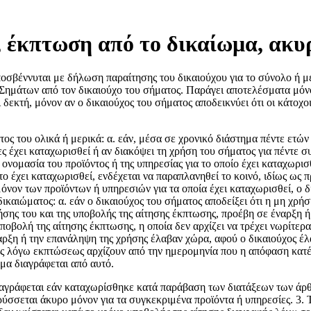
 έκπτωση από το δικαίωμα, ακυ
σβέννυται με δήλωση παραίτησης του δικαιούχου για το σύνολο ή μέ
ημάτων από τον δικαιούχο του σήματος. Παράγει αποτελέσματα μόνο μ
δεκτή, μόνον αν ο δικαιούχος του σήματος αποδεικνύει ότι οι κάτοχ
ος του ολικά ή μερικά: α. εάν, μέσα σε χρονικό διάστημα πέντε ετών
ίες έχει καταχωρισθεί ή αν διακόψει τη χρήση του σήματος για πέντε σ
ονομασία του προϊόντος ή της υπηρεσίας για το οποίο έχει καταχωρισθ
ύτο έχει καταχωρισθεί, ενδέχεται να παραπλανηθεί το κοινό, ιδίως ως
όνον των προϊόντων ή υπηρεσιών για τα οποία έχει καταχωρισθεί, ο 
καιώματος: α. εάν ο δικαιούχος του σήματος αποδείξει ότι η μη χρήση
ήσης του και της υποβολής της αίτησης έκπτωσης, προέβη σε έναρξη 
οβολή της αίτησης έκπτωσης, η οποία δεν αρχίζει να τρέχει νωρίτερ
αρξη ή την επανάληψη της χρήσης έλαβαν χώρα, αφού ο δικαιούχος έλα
ς λόγω εκπτώσεως αρχίζουν από την ημερομηνία που η απόφαση κατέσ
μα διαγράφεται από αυτό.
ιαγράφεται εάν καταχωρίσθηκε κατά παράβαση των διατάξεων των άρθ
ηρύσσεται άκυρο μόνον για τα συγκεκριμένα προϊόντα ή υπηρεσίες. 3