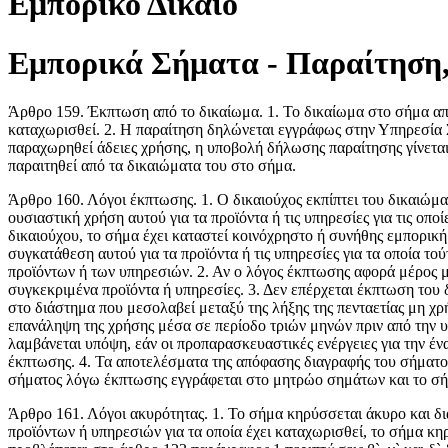
Εμπορικό Δίκαιο
Εμπορικά Σήματα - Παραίτηση,
Άρθρο 159. Έκπτωση από το δικαίωμα. 1. Το δικαίωμα στο σήμα απο
καταχωρισθεί. 2. Η παραίτηση δηλώνεται εγγράφως στην Υπηρεσία Σ
παραχωρηθεί άδειες χρήσης, η υποβολή δήλωσης παραίτησης γίνεται 
παραιτηθεί από τα δικαιώματα του στο σήμα.
Άρθρο 160. Λόγοι έκπτωσης. 1. Ο δικαιούχος εκπίπτει του δικαιώματ
ουσιαστική χρήση αυτού για τα προϊόντα ή τις υπηρεσίες για τις οπο
δικαιούχου, το σήμα έχει καταστεί κοινόχρηστο ή συνήθης εμπορική 
συγκατάθεση αυτού για τα προϊόντα ή τις υπηρεσίες για τα οποία το
προϊόντων ή των υπηρεσιών. 2. Αν ο λόγος έκπτωσης αφορά μέρος μ
συγκεκριμένα προϊόντα ή υπηρεσίες. 3. Δεν επέρχεται έκπτωση του δι
στο διάστημα που μεσολαβεί μεταξύ της λήξης της πενταετίας μη χρ
επανάληψη της χρήσης μέσα σε περίοδο τριών μηνών πριν από την υπ
λαμβάνεται υπόψη, εάν οι προπαρασκευαστικές ενέργειες για την έν
έκπτωσης. 4. Τα αποτελέσματα της απόφασης διαγραφής του σήματο
σήματος λόγω έκπτωσης εγγράφεται στο μητρώο σημάτων και το σή
Άρθρο 161. Λόγοι ακυρότητας. 1. Το σήμα κηρύσσεται άκυρο και δ
προϊόντων ή υπηρεσιών για τα οποία έχει καταχωρισθεί, το σήμα κ