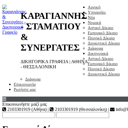
Αρχική
Υπηρεσίες
ΚΑΡΑΓΙΑΝΝΗΣ
Νέα
Νομικά
- ΣΤΑΜΑΤΙΟΥ
Αστικό Δίκαιο
Εμπορικό Δίκαιο
&
Ποινικό Δίκαιο
Διοικητικό Δίκαιο
ΣΥΝΕΡΓΑΤΕΣ
Διάφορα
Δικηγορικά
Αστικό Δίκαιο
ΔΙΚΗΓΟΡΙΚΑ ΓΡΑΦΕΙΑ | ΑΘΗΝΑ
Εμπορικό Δίκαιο
- ΘΕΣΣΑΛΟΝΙΚΗ
Ποινικό Δίκαιο
Διοικητικό Δίκαιο
Διάφορα
Επικοινωνία
Ρωτήστε μας
Επικοινωνήστε μαζί μας
2103301919 (Αθήνα) |
2103301919 (Θεσσαλονίκη) |
info@k