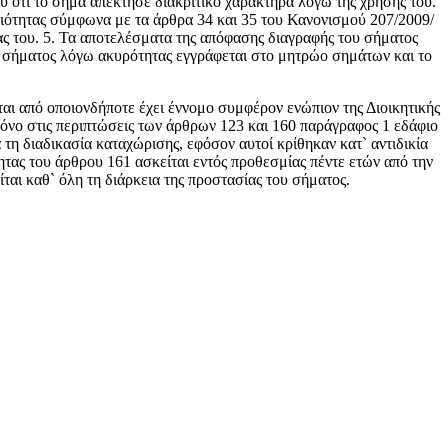
ου ότι το σήμα απέκτησε διακριτικό χαρακτήρα λόγω της χρήσης του.
χαιότητας σύμφωνα με τα άρθρα 34 και 35 του Κανονισμού 207/2009/
ας του. 5. Τα αποτελέσματα της απόφασης διαγραφής του σήματος
υ σήματος λόγω ακυρότητας εγγράφεται στο μητρώο σημάτων και το
ι από οποιονδήποτε έχει έννομο συμφέρον ενώπιον της Διοικητικής
όνο στις περιπτώσεις των άρθρων 123 και 160 παράγραφος 1 εδάφιο
ά τη διαδικασία καταχώρισης, εφόσον αυτοί κρίθηκαν κατ` αντιδικία
ητας του άρθρου 161 ασκείται εντός προθεσμίας πέντε ετών από την
ται καθ` όλη τη διάρκεια της προστασίας του σήματος.