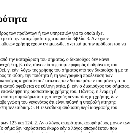
ρότητα
ρος των προϊόντων ή των υπηρεσιών για τα οποία έχει
ετά την καταχώριση της στα οικεία βιβλία. 3. Αν έχουν
οι αδειών χρήσης έχουν ενημερωθεί σχετικά με την πρόθεση του να
 από την καταχώριση του σήματος, ο δικαιούχος δεν κάνει
υνεχή έτη, β. εάν, συνεπεία της συμπεριφοράς ή αδράνειας του
εί, γ. εάν, λόγω της χρήσης του σήματος από τον δικαιούχο ή με τη
 προς τη φύση, την ποιότητα ή τη γεωγραφική προέλευση των
δικαιούχος κηρύσσεται έκπτωτος των δικαιωμάτων του μόνο για τα
 αυτού οφείλεται σε εύλογη αιτία, β. εάν ο δικαιούχος του σήματος,
ή επανάληψη της ουσιαστικής χρήσης του. Πάντως, η έναρξη ή
α από τη συμπλήρωση της συνεχούς πενταετίας μη χρήσης, δεν
βε γνώση του γεγονότος ότι είναι πιθανή η υποβολή αίτησης
τη τελεσίδικη. 5. Η τελεσίδικη απόφαση περί διαγραφής του
ρων 123 και 124. 2. Αν ο λόγος ακυρότητας αφορά μέρος μόνον των
. Το σήμα δεν κηρύσσεται άκυρο εάν ο λόγος απαραδέκτου που